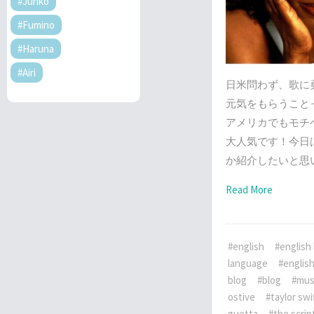
#Junko
#Fumino
#Haruna
#Airi
日米問わず、歌に
元気をもらうこと
アメリカでもモチ
大人気です！今日
か紹介したいと思
Read More
#english
#english 
language
#englis
blog
#blog
#mus
ostive
#taylor swi
guetta
#the scrip