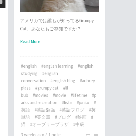
アメリカでは誰もが知ってるGrumpy
Cat。あなたもご存知ですか？
Read More
て
#english
#english learning
#english
studying
#english
conversation
#english blog
#aubrey
plaza
#grumpy cat
#lil
bub
#movies
#movie
#lifetime
#p
arks and recreation
#listn
#junko
#
英語
#英語勉強
#英語ブログ
#英
単語
#英文章
#ブログ
#映画
#
猫
#オーブリープラザ
#中級
j
3 weeks ago
/
1 note