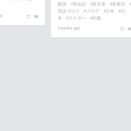
勉強
#英会話
#英文章
#英単語
英語ブログ
#ブログ
#日米
#日
te
本
#スケボー
#中級
3 weeks ago