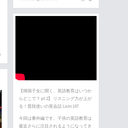
【帰国子女に聞く、英語教育はいつか
らどこで？ pt 2】 リスニング力が上が
る！普段使いの英会話 Listn 107
今回は番外編です。子供の英語教育は
最近さらに注目されるようになってき