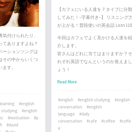
【カフェにいる人達を７タイプに分
してみた！~字幕付き~】 リスニング
が上がる！普段使いの英会話 Listn 110
勇気付けられたり、
今回はカフェでよく見かける人達を
ってありますよね？
介します。
ベーションソングは
皆さんはどれに当てはまりますか？
はその中からいくつ
れぞれ英語でなんというのか覚えま
います。
ょう！
Read More
#english
#english studying
#english
learning
#english
conversation
#english
h studying
#english
language
#daily
ic
#motivation
#p
conversation
#cafe
#coffee
#coffe
ft
#david
e
t
#katy