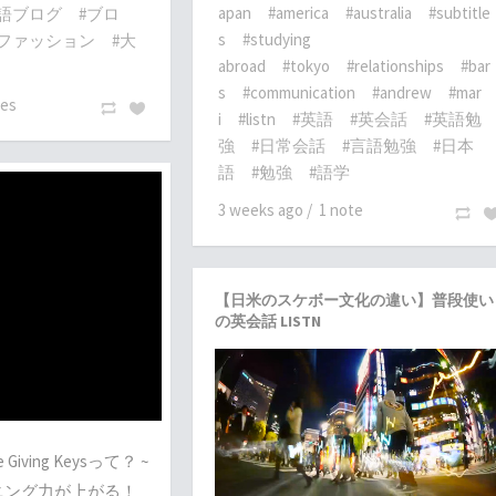
apan
#america
#australia
#subtitle
英語ブログ
#ブロ
s
#studying
#ファッション
#大
abroad
#tokyo
#relationships
#bar
s
#communication
#andrew
#mar
tes
i
#listn
#英語
#英会話
#英語勉
強
#日常会話
#言語勉強
#日本
語
#勉強
#語学
3 weeks ago
/
1 note
【日米のスケボー文化の違い】普段使い
の英会話 LISTN
ving Keysって？ ~
ニング力が上がる！