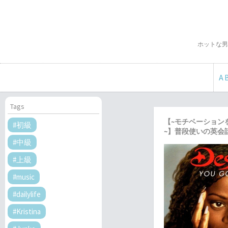
ホットな男
A
Tags
【~モチベーション
#初級
~】普段使いの英会話 
#中級
#上級
#music
#dailylife
#Kristina