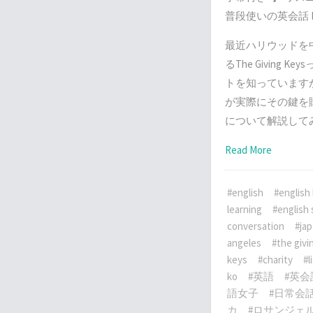
普段使いの英会話 Lis
最近ハリウッドを
るThe Giving 
トを知っています
が実際にその鍵を
について解説して
Read More
#english
#english
learning
#english
conversation
#ja
angeles
#the givi
keys
#charity
#l
ko
#英語
#英会
語女子
#日常会
カ
#ロサンジェ