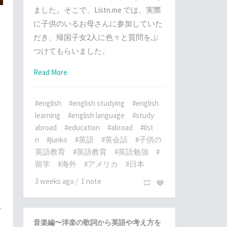
ました。そこで、Listn.me では、実際
ボ
に子供のいるお母さんに参加していた
そ
だき、帰国子女2人に色々と質問をぶ
、
つけてもらいました。
し
Read More
#english
#english studying
#english
learning
#english language
#study
abroad
#education
#abroad
#list
n
#junko
#英語
#英会話
#子供の
英語教育
#英語教育
#英語勉強
#
留学
#海外
#アメリカ
#日本
3 weeks ago
/
1 note
r
音楽編〜洋楽の歌詞から英語や考え方を