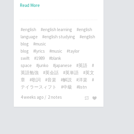
Read More
#english
#english learning
#english
language
#english studying
#english
blog
#music
blog
#lyrics
#music
#taylor
swift
#1989
#blank
space
#junko
#japanese
#英語
#
英語勉強
#英会話
#英単語
#英文
章
#歌詞
#音楽
#解説
#洋楽
#
テイラースィフト
#中級
#listn
4 weeks ago
/
2 notes