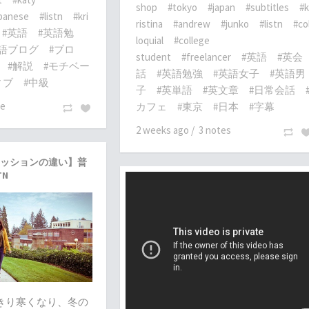
shop
#tokyo
#japan
#subtitles
#k
panese
#listn
#kri
ristina
#andrew
#junko
#listn
#co
#英語
#英語勉
loquial
#college
英語ブログ
#ブロ
student
#freelancer
#英語
#英会
#解説
#モチベー
話
#英語勉強
#英語女子
#英語男
ィブ
#中級
子
#英単語
#英文章
#日常会話
te
カフェ
#東京
#日本
#字幕
2 weeks ago
/
3 notes
ッションの違い】普
TN
っきり寒くなり、冬の