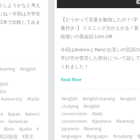
うしようかなと考え
たね！今回は大学生
【どうやって言葉を勉強したの？~字
日米で比較してみま
幕付き~】 リスニング力が上がる！普
段使いの英会話 Listn 108
今回はAndrewとMariがお互いの言語の
学び方や苦労した部分について話し
くれました！
learning
#english
Read More
lish
lish
#english
#english learning
#english
#university
#fashi
studying
#english
conversation
#daily
ce
#japan
#americ
conversation
#japanese
#learning
on
#american
japanese
#learning
#listn
#junko
#
languages
#languages
#studying
#
#英語勉強
#英文