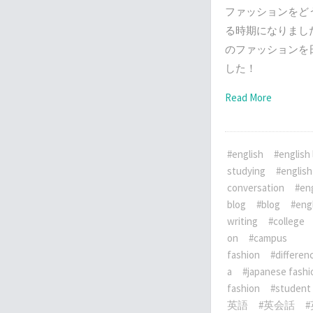
ファッションをど
る時期になりまし
のファッションを
した！
Read More
#english
#english 
studying
#english
conversation
#eng
blog
#blog
#eng
writing
#college
on
#campus
fashion
#differen
a
#japanese fashi
fashion
#student
英語
#英会話