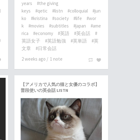
years
#the giving
l
keys
#qetic
#listn
#colloquial
#jun
ko
#kristina
#society
#life
#wor
k
#movies
#subtitles
#japan
#ame
rica
#economy
#英語
#英会話
#
#
英語女子
#英語勉強
#英単語
#英
文章
#日常会話
2 weeks ago
/
1 note
【アメリカで人気の猫と女優のコラボ】
普段使いの英会話 LISTN