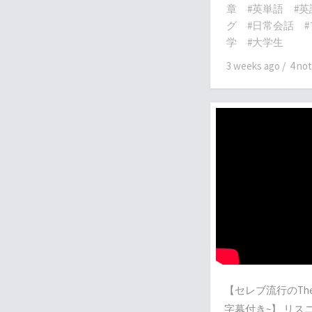
章
#英単語
#
グ
#日常会話
学
#大学生
3 weeks ago
/
4 no
【セレブ流行のThe Gi
字幕付き~】 リス