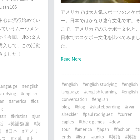
tn 106
アメリカでは大人気スポーツのスケ
中心に流行始めてい
ー。日本ではかなり違う文化です。
Keysっていうムーヴメン
こで、アメリカでのスケボー文化と
か？今回、JKの２人
日本でのスケボー文化を比べてみま
購入して、この活動
た。
みました！
Read More
#english
#english studying
#english
 langauge
#english
language
#english learning
#english
 studying
#english
conversation
#english
pan
#america
#los
blog
#blog
#skateboarding
#ryan
ng
sheckler
#paul rodriguez
#curren
istn
#kristina
#jun
caples
#the x games
#dew
話
#英語勉強
#英
tour
#america
#japan
#fashion
#t
話
#日本
#アメリ
ends
#listn
#junko
#英語
#英語
ルス
#字幕
#上