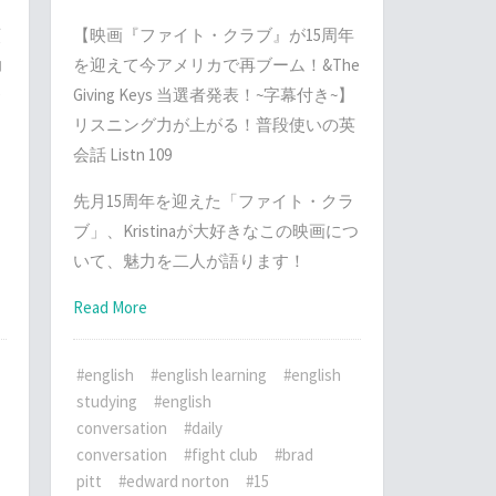
類
【映画『ファイト・クラブ』が15周年
力
を迎えて今アメリカで再ブーム！&The
Giving Keys 当選者発表！~字幕付き~】
リスニング力が上がる！普段使いの英
紹
会話 Listn 109
そ
先月15周年を迎えた「ファイト・クラ
し
ブ」、Kristinaが大好きなこの映画につ
いて、魅力を二人が語ります！
Read More
#english
#english learning
#english
studying
#english
conversation
#daily
conversation
#fight club
#brad
pitt
#edward norton
#15