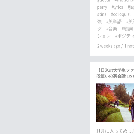
perry
#lyrics
#ja
stina
#colloquial
強
#英単語
#
グ
#音楽
#歌詞
ション
#ポジテ
2 weeks ago
/
1 no
【日米の大学生ファ
段使いの英会話 LIS
11月に入ってめ