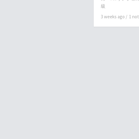
級
3 weeks ago
/
1 no