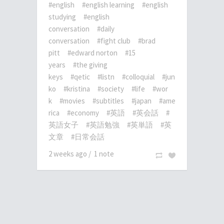
#english
#english learning
#english
studying
#english
conversation
#daily
conversation
#fight club
#brad
pitt
#edward norton
#15
years
#the giving
keys
#qetic
#listn
#colloquial
#jun
ko
#kristina
#society
#life
#wor
k
#movies
#subtitles
#japan
#ame
rica
#economy
#英語
#英会話
#
英語女子
#英語勉強
#英単語
#英
文章
#日常会話
2 weeks ago
/
1 note