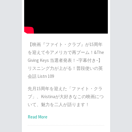
【映画『ファイト・クラブ』が15周年
を迎えて今アメリカで再ブーム！&The
Giving Keys 当選者発表！~字幕付き~】
リスニング力が上がる！普段使いの英
会話 Listn 109
先月15周年を迎えた「ファイト・クラ
ブ」、Kristinaが大好きなこの映画につ
いて、魅力を二人が語ります！
Read More