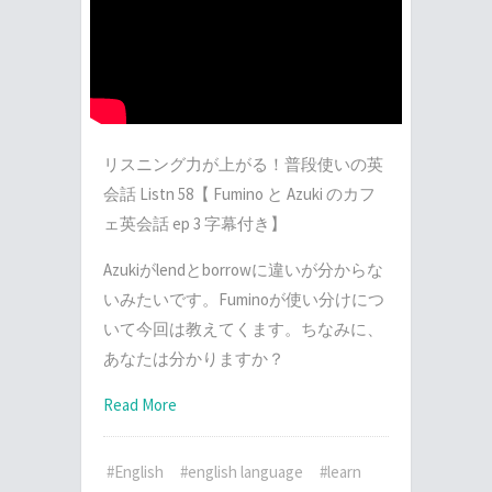
リスニング力が上がる！普段使いの英
会話 Listn 58【 Fumino と Azuki のカフ
ェ英会話 ep 3 字幕付き】
Azukiがlendとborrowに違いが分からな
いみたいです。Fuminoが使い分けにつ
いて今回は教えてくます。ちなみに、
あなたは分かりますか？
Read More
#English
#english language
#learn