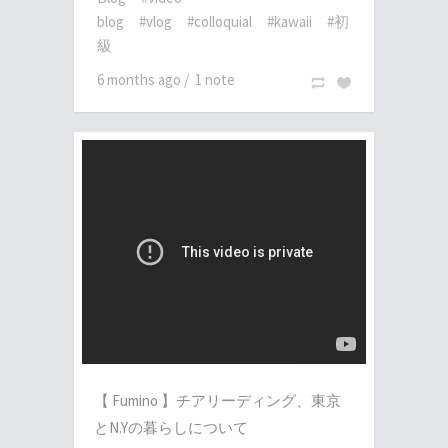
blog
#vlog
#colloquial
#kawaii
#初
級
6 months ago
/
1 note
【 Fumino 】チアリーディング、東京
とN.Yの暮らしについて