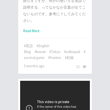
限らずですが、何かの使い方を英語で
説明する、ってなかなか言葉が出てこ
ないものです。参考に？してみてくだ
さい。
Read More
#英語
#English
Blog
#kawaii
#Tokyo
#colloquial
#
survival game
#Fumino
#初級
5 months ago