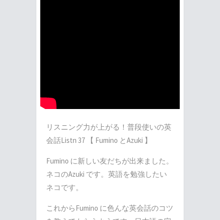
リスニング力が上がる！普段使いの英
会話Listn 37 【 Fumino とAzuki 】
Fumino に新しい友だちが出来ました。
ネコのAzuki です。英語を勉強したい
ネコです。
これからFumino に色んな英会話のコツ