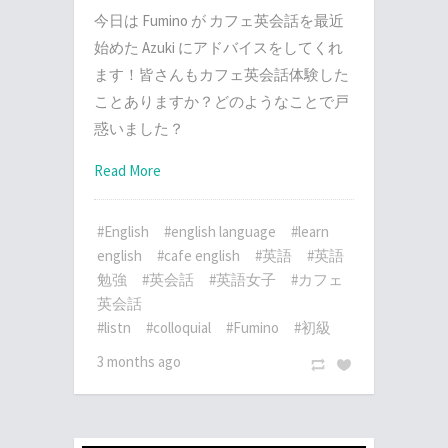
今日は Fumino が カフェ英会話を最近
始めた Azuki にアドバイスをしてくれ
ます！皆さんもカフェ英会話体験した
ことありますか？どのようなことで戸
惑いました？
Read More
#English
#english language
#learn
english
#cafe english
#英語
#英語
勉強
#英会話
#英語女子
#カフェ
英会話
#listn
#colloquial
#Fumino
#初級
3 months ago