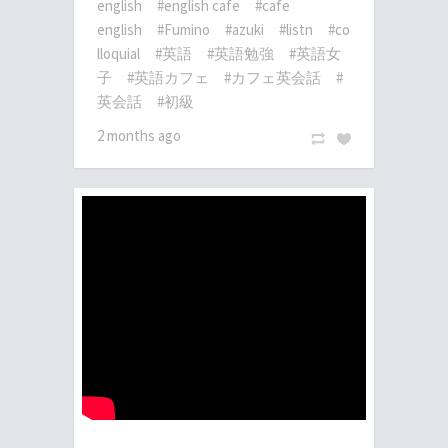
english
#english cafe
#cafe
english
#Fumino
#azuki
#listn
#co
lloquial
#英語
#英語勉強
#英語女
子
#英語カフェ
#カフェ英会話
#
英会話
#初級
2 months ago