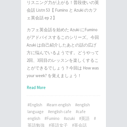
リスニング力が上がる！普段使いの英
会話 Listn 53【 Fumino と Azuki のカフ
ェ英会話 ep 2 】
カフェ英会話を始めた Azuki にFumino
がアドバイスするこのシリーズ。今回
Azuki は自己紹介したあとの話の広げ
方に悩んでいるようです。どうやって
2回、3回目のレッスンを楽しくするこ
とができるでしょう？今回は How was
your week? を覚えましょう！
Read More
#English
#learn english
#english
language
#english cafe
#cafe
english
#Fumino
#azuki
#英語
#
英語勉強
#英語女子
#英会話