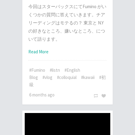
今回はスターバックスにてFumino がい
くつかの質問に答えていきます。チア
リーディングはモテるの？ 東京と N.Y
の好きなところ、嫌いなところ、につ
いて語ります。
Read More
#Fumino
#listn
#English
Blog
#vlog
#colloquial
#kawaii
#初
級
6 months ago