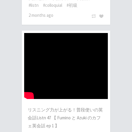
#listn
#colloquial
#初級
2 months ago
リスニング力が上がる！普段使いの英
会話Listn 47 【 Fumino と Azuki のカフ
ェ英会話 ep 1 】