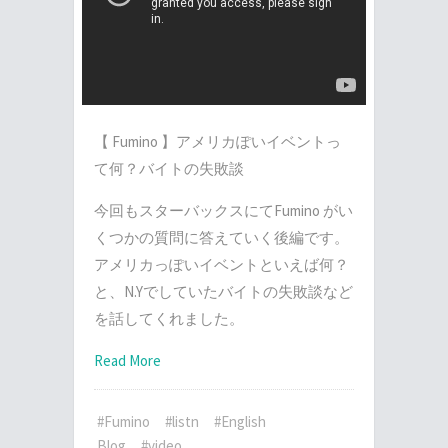
【 Fumino 】アメリカぽいイベントっ
て何？バイトの失敗談
今回もスターバックスにてFumino がい
くつかの質問に答えていく後編です。
アメリカっぽいイベントといえば何？
と、N.Yでしていたバイトの失敗談など
を話してくれました。
Read More
#Fumino
#listn
#English
Blog
#video