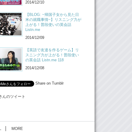
2014/12/10
【BLOG: ~帰国子女から見た日
米の就職事情~】リスニング力が
上がる！普段使いの英会話
Listn.me
2014/12/09
【英語で友達を作るゲーム】リ
スニング力が上がる！普段使い
の英会話 Listn.me 118
2014/12/08
Share on Tumblr
Meさんのツイート
L
MORE