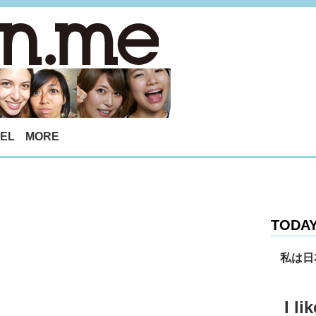
EL
MORE
TODAY
私は日
I li