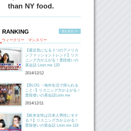
than NY food.
 RANKING
他も見る >>
ウィークリー
マンスリー
【最近気になる３つのアメリカ
ンファッショントレンド】リス
ニング力が上がる！普段使いの
英会話 Listn.me 120
2014/12/12
【BLOG: ~海外生活で得られる
こと~】リスニング力が上がる！
普段使いの英会話Listn.me
2014/12/11
【欧米女性は日本人男性にモテ
る？】リスニング力が上がる！
普段使いの英会話 Listn.me 119