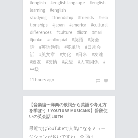
#english
#english langauge
#english
learning
#english
studying
#friendship
#friends
#rela
tionships
#japan
#america
#cultural
differences
#culture
#listn
#mari
#junko
#colloquial
#英語
#英会
話
#英語勉強
#英単語
#日常会
話
#英文章
#文化
#日米
#友達
#親友
#友情
#恋愛
#人間関係
#
中級
12 hours ago
【音楽編〜洋楽の歌詞から英語や考え方
を学ぼう！YOUTUBE MUSICANS】普段使
いの英会話 LISTN
最近ではYouTubeで人気になるミュー
ジシャンが多いですね。今回は