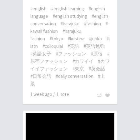
#english
#english learning
#english
language
#english studying
#english
conversation
#harajuku
#fashion
#
kawaii fashion
#harajuku
fashion
#tokyo
#kristina
#junko
#l
istn
#colloquial
#英語
#英語勉強
#英語女子
#ファッション
#原宿
#
原宿ファッション
#カワイイ
#カワ
イイファッション
#東京
#英会話
#日常会話
#daily conversation
#上
級
1 week ago
/
1 note