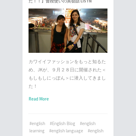
た！！】普段使いの英会話 LISTN
カワイイファッションをもっと知るた
め、JKが、９月２８日に開催された＜
もしもしにっぽん＞に潜入してきまし
た！
Read More
#english
#English Blog
#english
learning
#english language
#english