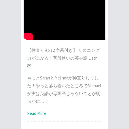
【仲直り ep 12 字幕付き】 リスニング
力が上がる！普段使いの英会話 Listn
89
やっとSarahとMelindaが仲直りしまし
た！やっと落ち着いたところでMichael
が実は英語が母国語じゃないことが明
らかに…！
Read More