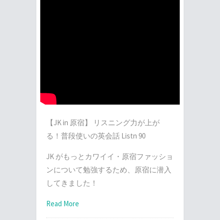
【JK in 原宿】 リスニング力が上が
る！普段使いの英会話 Listn 90
JK がもっとカワイイ・原宿ファッショ
ンについて勉強するため、原宿に潜入
してきました！
Read More