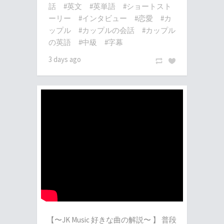
話
#英文
#英単語
#ショートスト
ーリー
#インタビュー
#恋愛
#カ
ップル
#カップルの会話
#カップル
の英語
#中級
#字幕
3 days ago
【〜JK Music 好きな曲の解説〜 】 普段