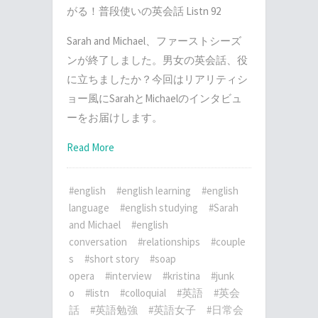
がる！普段使いの英会話 Listn 92
Sarah and Michael、ファーストシーズ
ンが終了しました。男女の英会話、役
に立ちましたか？今回はリアリティシ
ョー風にSarahとMichaelのインタビュ
ーをお届けします。
Read More
#english
#english learning
#english
language
#english studying
#Sarah
and Michael
#english
conversation
#relationships
#couple
s
#short story
#soap
opera
#interview
#kristina
#junk
o
#listn
#colloquial
#英語
#英会
話
#英語勉強
#英語女子
#日常会