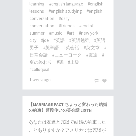
learning
#english language
#english
lessons
#english studying
#english
conversation
#daily
conversation
#friends
#end of
summer
#music
#art
#new york
city
#joe
#英語
#英語勉強
#英語
男子
#英単語
#英会話
#英文章
#
日常会話
#ニューヨーク
#友達
#
夏の終わり
#鶏
#上級
#colloquial
1 week ago
【MARRIAGE PACT ちょっと変わった結婚
の約束】普段使いの英会話 LISTN
あなたは友達と冗談で結婚の約束した
ことありますか？アメリカでは冗談が