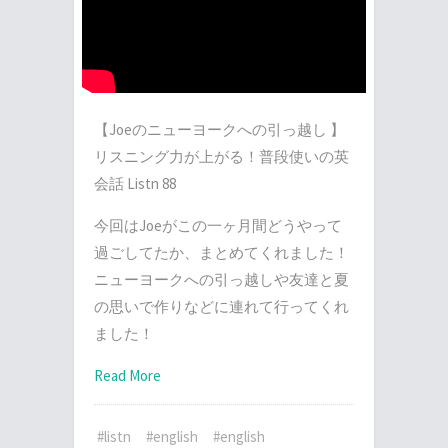
【Joeのニューヨークへの引っ越し 】
リスニング力が上がる！普段使いの英
会話 Listn 88
今回はJoeがこの一ヶ月間どうやって
過ごしてたか、まとめてくれました！
ニューヨークへの引っ越しや友達と夏
の思いで作りなどに連れて行ってくれ
ました！
Read More
#listn
#english
#english