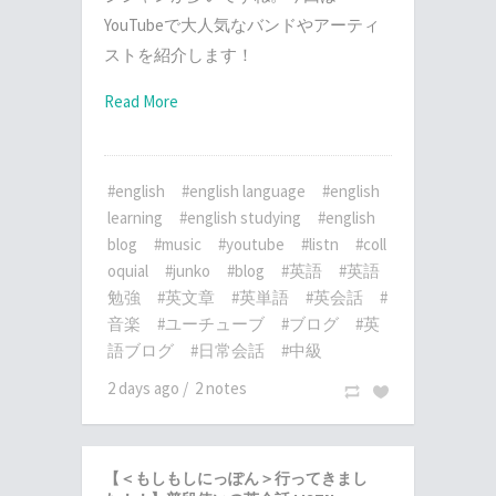
YouTubeで大人気なバンドやアーティ
ストを紹介します！
Read More
#english
#english language
#english
learning
#english studying
#english
blog
#music
#youtube
#listn
#coll
oquial
#junko
#blog
#英語
#英語
勉強
#英文章
#英単語
#英会話
#
音楽
#ユーチューブ
#ブログ
#英
語ブログ
#日常会話
#中級
2 days ago
/
2 notes
【＜もしもしにっぽん＞行ってきまし