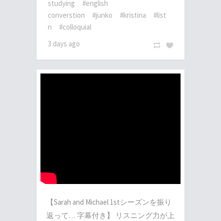
studying
#english
converstion
#junko
#kristina
#list
n
#colloquial
3 days ago
【Sarah and Michael 1stシーズンを振り
返って… 字幕付き】 リスニング力が上