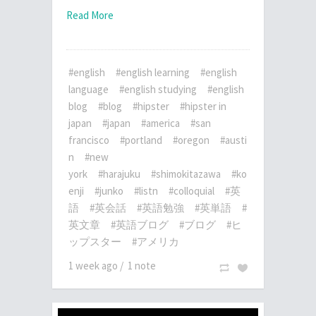
Read More
#english
#english learning
#english
language
#english studying
#english
blog
#blog
#hipster
#hipster in
japan
#japan
#america
#san
francisco
#portland
#oregon
#austi
n
#new
york
#harajuku
#shimokitazawa
#ko
enji
#junko
#listn
#colloquial
#英
語
#英会話
#英語勉強
#英単語
#
英文章
#英語ブログ
#ブログ
#ヒ
ップスター
#アメリカ
1 week ago
/
1 note