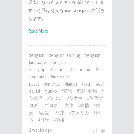
現実になった人たちが結構いたりしま
す！今回はそんな marriage pact の話を
します。
Read More
#english
#english learning
#english
language
#english
studying
#friends
#friendship
#rela
tionships
#marriage
pacts
#america
#japan
#listn
#coll
oquial
#junko
#英語
#英語勉強
#
英単語
#英会話
#英文章
#英語ブ
ログ
#ブログ
#友達
#友情
#結
婚
#恋愛
#約束
#アメリカ
#日
本
#日米
#中級
2 weeks ago