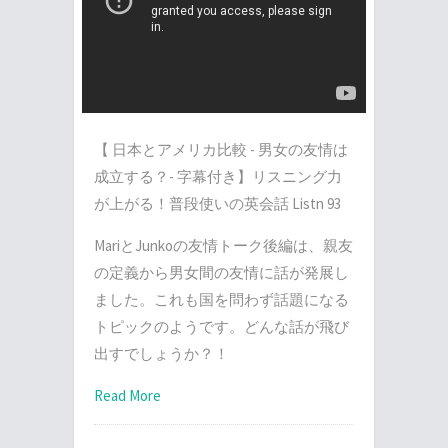
【 日本とアメリカ比較 - 男女の友情は
成立する？- 字幕付き】リスニング力
が上がる！普段使いの英会話 Listn 93
MariとJunkoの友情トーク後編は、親友
の定義から男女間の友情に話が発展し
ました。これも国を問わず話題になる
トピックのようです。どんな話が飛び
出すでしょうか？！
Read More