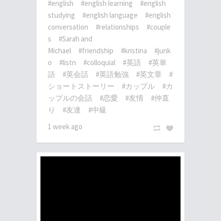
#english
#english learning
#english
studying
#english language
#english
conversation
#relationships
#couple
s
#Sarah and
Michael
#friendship
#kristina
#junk
o
#listn
#colloquial
#英語
#英単
語
#英会話
#英語勉強
#英文章
#
ショートストーリー
#カップル
#カ
ップルの会話
#恋愛
#友情
#仲直
り
#友達
#中級
1 week ago