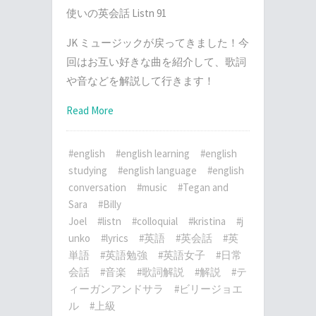
使いの英会話 Listn 91
JK ミュージックが戻ってきました！今
回はお互い好きな曲を紹介して、歌詞
や音などを解説して行きます！
Read More
#english
#english learning
#english
studying
#english language
#english
conversation
#music
#Tegan and
Sara
#Billy
Joel
#listn
#colloquial
#kristina
#j
unko
#lyrics
#英語
#英会話
#英
単語
#英語勉強
#英語女子
#日常
会話
#音楽
#歌詞解説
#解説
#テ
ィーガンアンドサラ
#ビリージョエ
ル
#上級