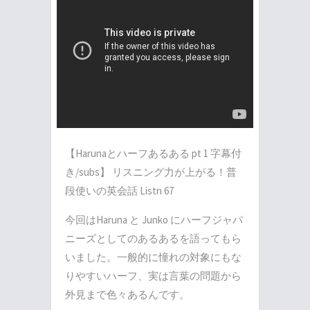
【Harunaとハーフあるある pt 1 字幕付
き/subs】 リスニング力が上がる！普
段使いの英会話 Listn 67
今回はHaruna と Junko にハーフジャパ
ニーズとしてのあるあるを語ってもら
いました。一般的に憧れの対象にもな
りやすいハーフ、実は言葉の問題から
外見まで色々あるんです。