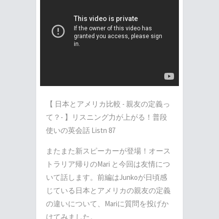
【 日本とアメリカ比較 - 親友の定義っ
て？- 】リスニング力が上がる！普段
使いの英会話 Listn 87
またまた新スピーカーが登場！オース
トラリア帰りのMari と今回は友情につ
いて話します。前編はJunkoが日頃感
じている日本とアメリカの親友の定義
の違いについて、Mariに質問を投げか
けてみました。