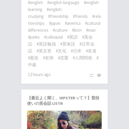
#english
#english langauge
#english
learning
#english
studying
#friendship
#friends
#rela
tionships
#japan
#america
#cultural
differences
#culture
#listn
#mari
#junko
#colloquial
#英語
#英会
話
#英語勉強
#英単語
#日常会
話
#英文章
#文化
#日米
#友達
#親友
#友情
#恋愛
#人間関係
#
中級
12 hours ago
【最近よく聞く、HIPSTERって？】普段
使いの英会話 LISTN