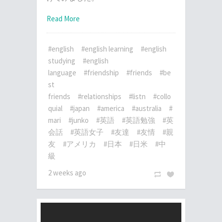
Read More
#english
#english learning
#english
studying
#english
language
#friendship
#friends
#be
st
friends
#relationships
#listn
#collo
quial
#japan
#america
#australia
#
mari
#junko
#英語
#英語勉強
#英
会話
#英語女子
#友達
#友情
#親
友
#アメリカ
#日本
#日米
#中
級
2 weeks ago