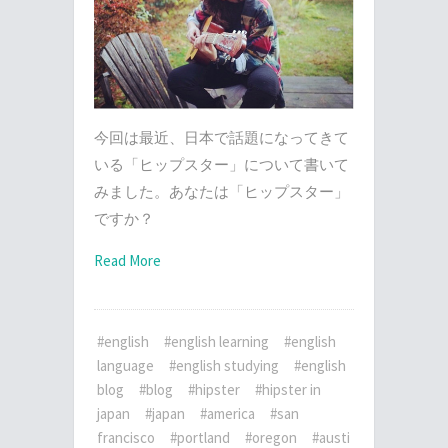
今回は最近、日本で話題になってきて
いる「ヒップスター」について書いて
みました。あなたは「ヒップスター」
ですか？
Read More
#english
#english learning
#english
language
#english studying
#english
blog
#blog
#hipster
#hipster in
japan
#japan
#america
#san
francisco
#portland
#oregon
#austi