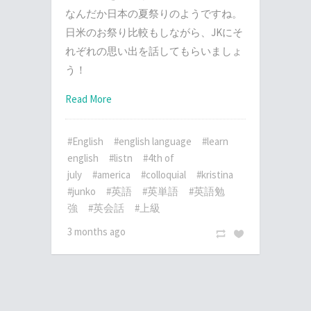
なんだか日本の夏祭りのようですね。
日米のお祭り比較もしながら、JKにそ
れぞれの思い出を話してもらいましょ
う！
Read More
#English
#english language
#learn
english
#listn
#4th of
july
#america
#colloquial
#kristina
#junko
#英語
#英単語
#英語勉
強
#英会話
#上級
3 months ago