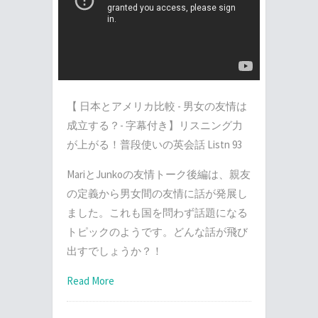
【 日本とアメリカ比較 - 男女の友情は
成立する？- 字幕付き】リスニング力
が上がる！普段使いの英会話 Listn 93
MariとJunkoの友情トーク後編は、親友
の定義から男女間の友情に話が発展し
ました。これも国を問わず話題になる
トピックのようです。どんな話が飛び
出すでしょうか？！
Read More