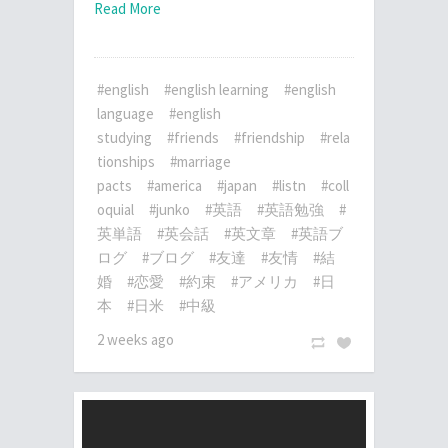
Read More
#english
#english learning
#english
language
#english
studying
#friends
#friendship
#rela
tionships
#marriage
pacts
#america
#japan
#listn
#coll
oquial
#junko
#英語
#英語勉強
#
英単語
#英会話
#英文章
#英語ブ
ログ
#ブログ
#友達
#友情
#結
婚
#恋愛
#約束
#アメリカ
#日
本
#日米
#中級
2 weeks ago