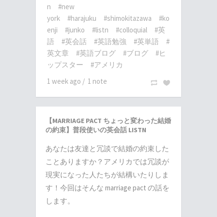
n
#new
york
#harajuku
#shimokitazawa
#ko
enji
#junko
#listn
#colloquial
#英
語
#英会話
#英語勉強
#英単語
#
英文章
#英語ブログ
#ブログ
#ヒ
ップスター
#アメリカ
1 week ago
/
1 note
【MARRIAGE PACT ちょっと変わった結婚
の約束】普段使いの英会話 LISTN
あなたは友達と冗談で結婚の約束した
ことありますか？アメリカでは冗談が
現実になった人たちが結構いたりしま
す！今回はそんな marriage pact の話を
します。