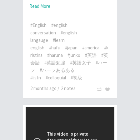
Read More
#English
#english
conversation
#english
langauge
#learn
english
#hafu
#japan
#america
#k
ristina
#haruna
#junko
#英語
#英
会話
#英語勉強
#英語女子
#ハー
フ
#ハーフあるある
#listn
#colloquial
#初級
2 months ago
/
2 notes