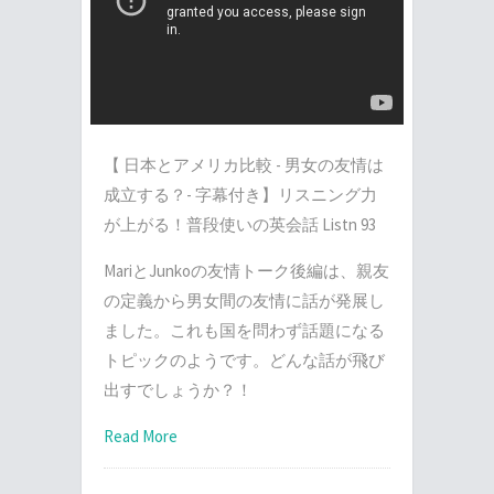
【 日本とアメリカ比較 - 男女の友情は
成立する？- 字幕付き】リスニング力
が上がる！普段使いの英会話 Listn 93
MariとJunkoの友情トーク後編は、親友
の定義から男女間の友情に話が発展し
ました。これも国を問わず話題になる
トピックのようです。どんな話が飛び
出すでしょうか？！
Read More