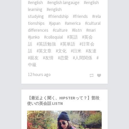
#english
#english langauge
#english
learning
#english
studying
#friendship
#friends
#rela
tionships
#japan
#america
#cultural
differences
#culture
#listn
#mari
#junko
#colloquial
#英語
#英会
話
#英語勉強
#英単語
#日常会
話
#英文章
#文化
#日米
#友達
#親友
#友情
#恋愛
#人間関係
#
中級
12 hours ago
【最近よく聞く、HIPSTERって？】普段
使いの英会話 LISTN