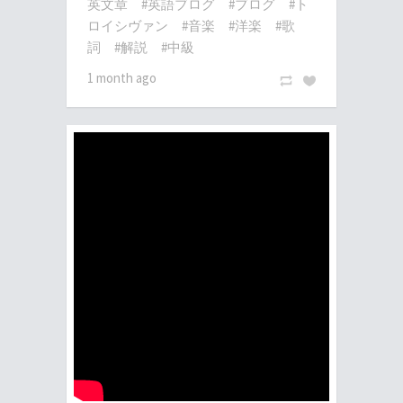
英文章
#英語ブログ
#ブログ
#ト
ロイシヴァン
#音楽
#洋楽
#歌
詞
#解説
#中級
1 month ago