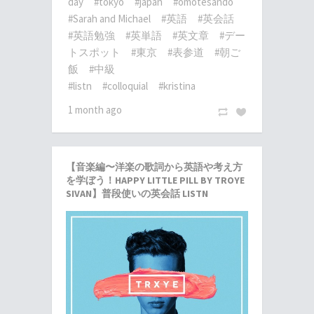
day
#tokyo
#japan
#omotesando
#Sarah and Michael
#英語
#英会話
#英語勉強
#英単語
#英文章
#デー
トスポット
#東京
#表参道
#朝ご
飯
#中級
#listn
#colloquial
#kristina
1 month ago
【音楽編〜洋楽の歌詞から英語や考え方
を学ぼう！HAPPY LITTLE PILL BY TROYE
SIVAN】普段使いの英会話 LISTN