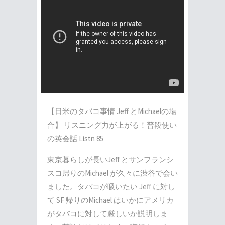
【日米のタバコ事情 Jeff とMichaelの場
合】 リスニング力が上がる！普段使い
の英会話 Listn 85
東京暮らしが長いJeff とサンフランシ
スコ帰りのMichael が久々に渋谷で会い
ました。タバコが吸いたい Jeff に対し
て SF 帰りのMichael はいかにアメリカ
がタバコに対して厳しいか説明しま