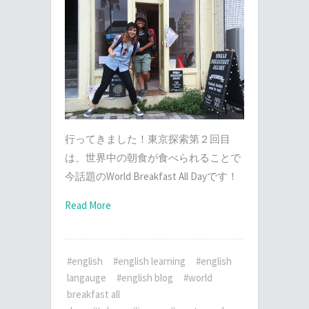
行ってきました！東京探索第２回目
は、世界中の朝食が食べられることで
今話題のWorld Breakfast All Dayです！
Read More
#english
#english learning
#english
langauge
#english blog
#world
breakfast all