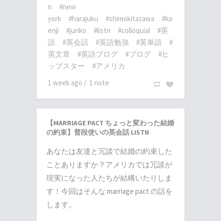
n
#new
york
#harajuku
#shimokitazawa
#ko
enji
#junko
#listn
#colloquial
#英
語
#英会話
#英語勉強
#英単語
#
英文章
#英語ブログ
#ブログ
#ヒ
ップスター
#アメリカ
1 week ago
/
1 note
【MARRIAGE PACT ちょっと変わった結婚
の約束】普段使いの英会話 LISTN
あなたは友達と冗談で結婚の約束した
ことありますか？アメリカでは冗談が
現実になった人たちが結構いたりしま
す！今回はそんな marriage pact の話を
します。