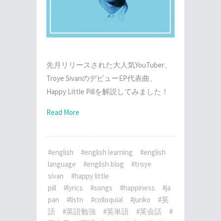
先月リリースされた大人気YouTuber、
Troye SivanのデビューEP代表曲、
Happy Little Pillを解説してみました！
Read More
#english
#english learning
#english
language
#english blog
#troye
sivan
#happy little
pill
#lyrics
#songs
#happiness
#ja
pan
#listn
#colloquial
#junko
#英
語
#英語勉強
#英単語
#英会話
#