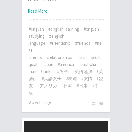
Read More
#english
#english learning
#english
studying
#english
language
#friendship
#friends
#be
st
friends
#relationships
#listn
#collo
quial
#japan
#america
#australia
#
mari
#junko
#英語
#英語勉強
#英
会話
#英語女子
#友達
#友情
#親
友
#アメリカ
#日本
#日米
#中
級
2 weeks ago