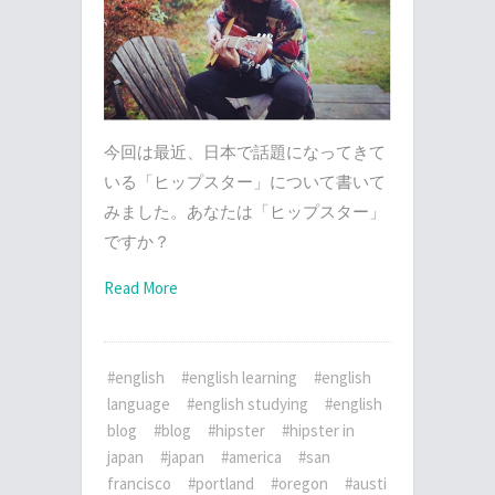
今回は最近、日本で話題になってきて
いる「ヒップスター」について書いて
みました。あなたは「ヒップスター」
ですか？
Read More
#english
#english learning
#english
language
#english studying
#english
blog
#blog
#hipster
#hipster in
japan
#japan
#america
#san
francisco
#portland
#oregon
#austi