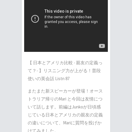
【 日本とアメリカ比較 - 親友の定義っ
て？- 】リスニング力が上がる！普段
使いの英会話 Listn 87
またまた新スピーカーが登場！オース
トラリア帰りのMari と今回は友情につ
いて話します。前編はJunkoが日頃感
じている日本とアメリカの親友の定義
の違いについて、Mariに質問を投げか
けてみました。