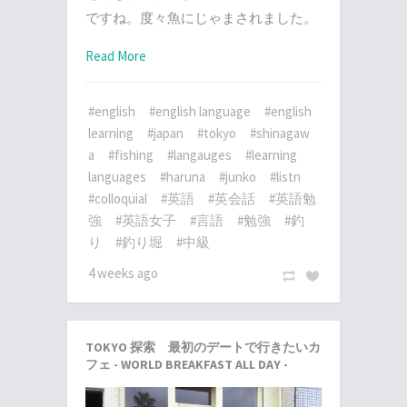
ですね。度々魚にじゃまされました。
Read More
#english
#english language
#english
learning
#japan
#tokyo
#shinagaw
a
#fishing
#langauges
#learning
languages
#haruna
#junko
#listn
#colloquial
#英語
#英会話
#英語勉
強
#英語女子
#言語
#勉強
#釣
り
#釣り堀
#中級
4 weeks ago
TOKYO 探索 最初のデートで行きたいカ
フェ - WORLD BREAKFAST ALL DAY -