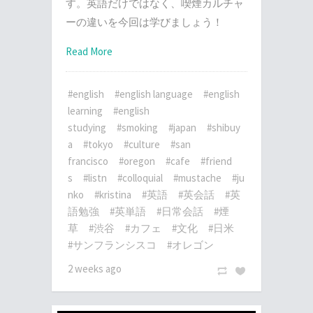
す。英語だけではなく、喫煙カルチャ
ーの違いを今回は学びましょう！
Read More
#english
#english language
#english
learning
#english
studying
#smoking
#japan
#shibuy
a
#tokyo
#culture
#san
francisco
#oregon
#cafe
#friend
s
#listn
#colloquial
#mustache
#ju
nko
#kristina
#英語
#英会話
#英
語勉強
#英単語
#日常会話
#煙
草
#渋谷
#カフェ
#文化
#日米
#サンフランシスコ
#オレゴン
2 weeks ago