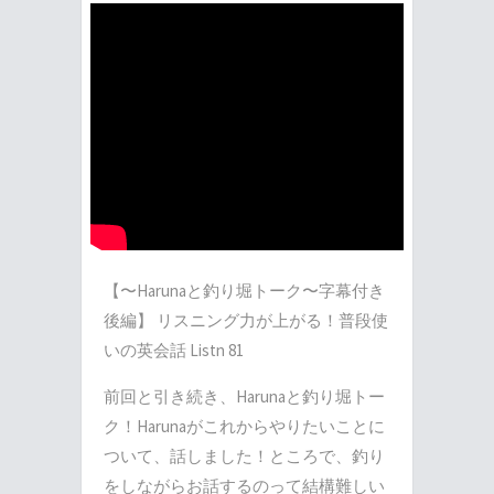
【〜Harunaと釣り堀トーク〜字幕付き
後編】 リスニング力が上がる！普段使
いの英会話 Listn 81
前回と引き続き、Harunaと釣り堀トー
ク！Harunaがこれからやりたいことに
ついて、話しました！ところで、釣り
をしながらお話するのって結構難しい