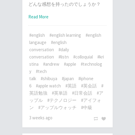
どんな感想を持ったのでしょうか？
Read More
#english
#english learning
#english
langauge
#english
conversation
#daily
conversation
#listn
#colloquial
#kri
stina
#andrew
#apple
#technolog
y
#tech
talk
#shibuya
#japan
#iphone
6
#apple watch
#英語
#英会話
#
英語勉強
#英単語
#日常会話
#ア
ップル
#テクノロジー
#アイフォ
ン
#アップルウォッチ
#中級
3 weeks ago