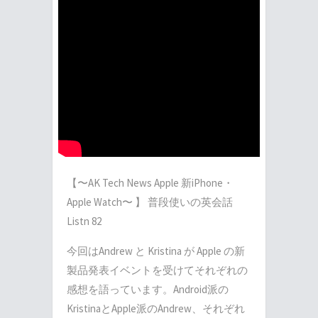
【〜AK Tech News Apple 新iPhone・
Apple Watch〜 】 普段使いの英会話
Listn 82
今回はAndrew と Kristina が Apple の新
製品発表イベントを受けてそれぞれの
感想を語っています。Android派の
KristinaとApple派のAndrew、それぞれ