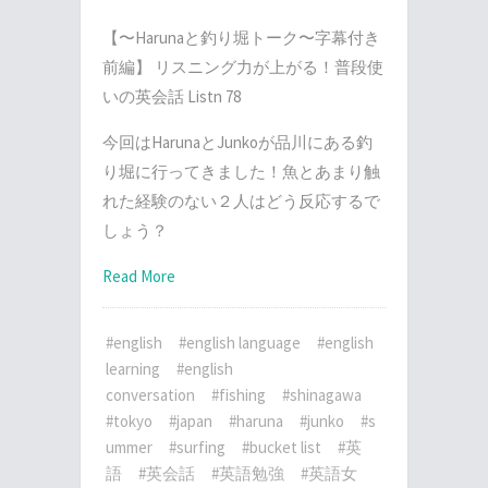
【〜Harunaと釣り堀トーク〜字幕付き
前編】 リスニング力が上がる！普段使
いの英会話 Listn 78
今回はHarunaとJunkoが品川にある釣
り堀に行ってきました！魚とあまり触
れた経験のない２人はどう反応するで
しょう？
Read More
#english
#english language
#english
learning
#english
conversation
#fishing
#shinagawa
#tokyo
#japan
#haruna
#junko
#s
ummer
#surfing
#bucket list
#英
語
#英会話
#英語勉強
#英語女