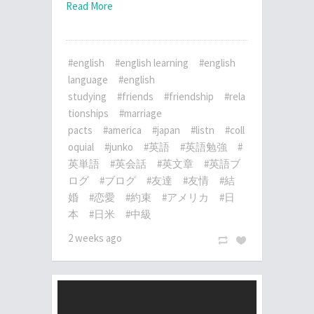
Read More
#english
#english learning
#english
language
#english
studying
#friends
#friendship
#rela
tionships
#marriage
pacts
#america
#japan
#listn
#coll
oquial
#junko
#英語
#英語勉強
#
英単語
#英会話
#英文章
#英語ブ
ログ
#ブログ
#友達
#友情
#結
婚
#恋愛
#約束
#アメリカ
#日
本
#日米
#中級
2 weeks ago