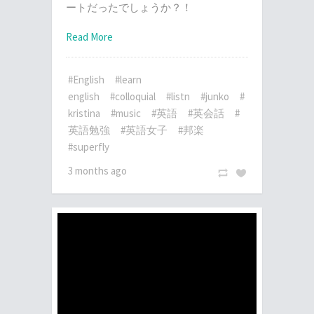
ートだったでしょうか？！
Read More
#English
#learn
english
#colloquial
#listn
#junko
#
kristina
#music
#英語
#英会話
#
英語勉強
#英語女子
#邦楽
#superfly
3 months ago