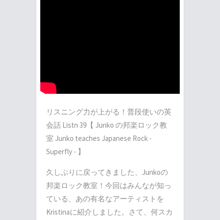
リスニング力が上がる！普段使いの英
会話 Listn 39【 Junko の邦楽ロック教
室 Junko teaches Japanese Rock -
Superfly - 】
久しぶりに戻ってきました、Junkoの
邦楽ロック教室！今回はみんなが知っ
ている、あの有名なアーティストを
Kristinaに紹介しました。さて、何スカ