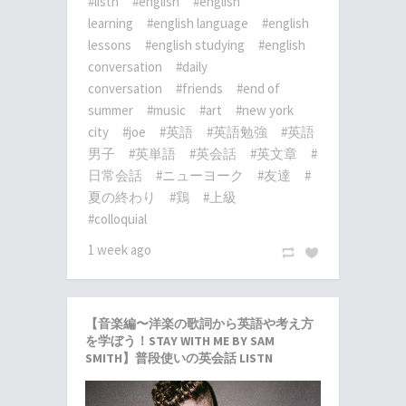
#listn
#english
#english
learning
#english language
#english
lessons
#english studying
#english
conversation
#daily
conversation
#friends
#end of
summer
#music
#art
#new york
city
#joe
#英語
#英語勉強
#英語
男子
#英単語
#英会話
#英文章
#
日常会話
#ニューヨーク
#友達
#
夏の終わり
#鶏
#上級
#colloquial
1 week ago
【音楽編〜洋楽の歌詞から英語や考え方
を学ぼう！STAY WITH ME BY SAM
SMITH】普段使いの英会話 LISTN