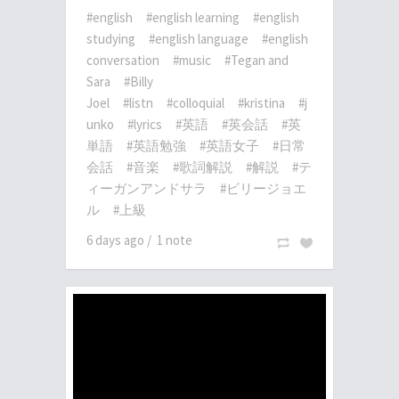
#english
#english learning
#english
studying
#english language
#english
conversation
#music
#Tegan and
Sara
#Billy
Joel
#listn
#colloquial
#kristina
#j
unko
#lyrics
#英語
#英会話
#英
単語
#英語勉強
#英語女子
#日常
会話
#音楽
#歌詞解説
#解説
#テ
ィーガンアンドサラ
#ビリージョエ
ル
#上級
6 days ago
/
1 note