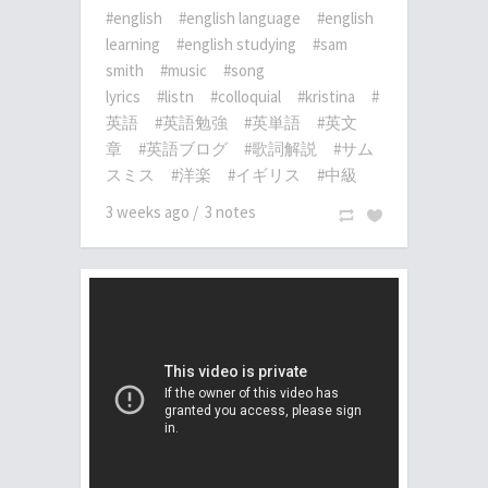
#english
#english language
#english
learning
#english studying
#sam
smith
#music
#song
lyrics
#listn
#colloquial
#kristina
#
英語
#英語勉強
#英単語
#英文
章
#英語ブログ
#歌詞解説
#サム
スミス
#洋楽
#イギリス
#中級
3 weeks ago
/
3 notes