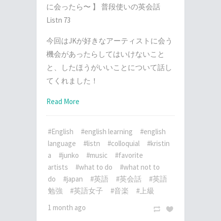
に会ったら〜 】 普段使いの英会話
Listn 73
今回はJKが好きなアーティストに会う
機会があったらしてはいけないこと
と、したほうがいいことについて話し
てくれました！
Read More
#English
#english learning
#english
language
#listn
#colloquial
#kristin
a
#junko
#music
#favorite
artists
#what to do
#what not to
do
#japan
#英語
#英会話
#英語
勉強
#英語女子
#音楽
#上級
1 month ago