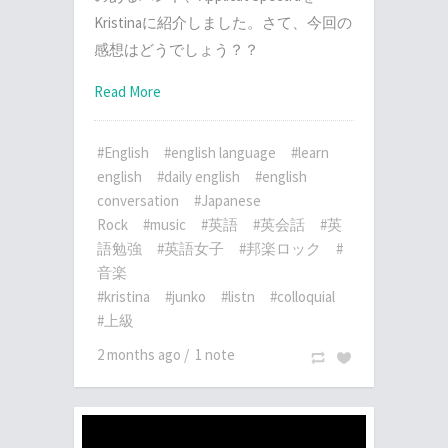
Kristinaに紹介しました。さて、今回の
感想はどうでしょう？？
Read More
#English
#english language
#learn
english
#daily english
#english
conversation
#Japanese
Rock
#music
#英語
#英会話
#英
語勉強
#英語女子
#邦楽ロック
#
音楽
#kristina
#junko
#listn
#colloquial
#上級
2 months ago
/
1 note