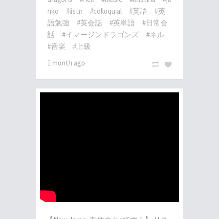
nko
#listn
#colloquial
#英語
#英
語勉強
#英会話
#英単語
#日常会
話
#イマージンドラゴンズ
#ネル
#音楽
#上級
1 month ago