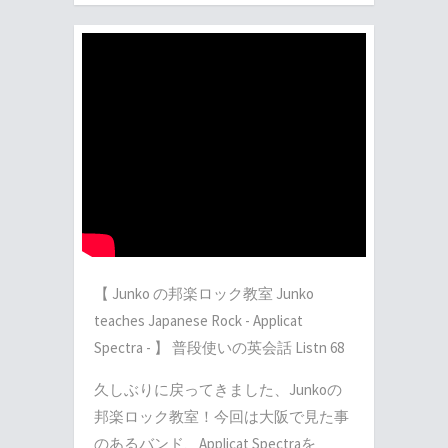
【 Junko の邦楽ロック教室 Junko
teaches Japanese Rock - Applicat
Spectra - 】 普段使いの英会話 Listn 68
久しぶりに戻ってきました、Junkoの
邦楽ロック教室！今回は大阪で見た事
のあるバンド、Applicat Spectraを