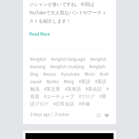
ジシャンが多いですね。今回は
YouTubeで大人気なバンドやアーティ
ストを紹介します！
Read More
#english
#english language
#english
learning
#english studying
#english
blog
#music
#youtube
#listn
#coll
oquial
#junko
#blog
#英語
#英語
勉強
#英文章
#英単語
#英会話
#
音楽
#ユーチューブ
#ブログ
#英
語ブログ
#日常会話
#中級
2 days ago
/
2 notes