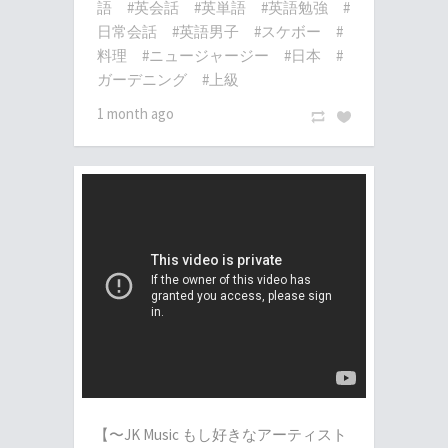
語
#英会話
#英単語
#英語勉強
#
日常会話
#英語男子
#スケボー
#
料理
#ニュージャージー
#日本
#
ガーデニング
#上級
1 month ago
【〜JK Music もし好きなアーティスト