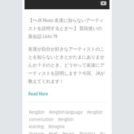
【〜JK Music 友達に知らないアーティ
ストを説明するとき〜 】 普段使いの
英会話 Listn 79
友達が自分が好きなアーティストのこ
とを知らないときとかたまにありませ
んか？そのとき、どうやって友達にア
ーティストを説明します？今回、JKが
教えてくれます！
Read More
#english
#english language
#english
conversation
#english
learning
#imagine
dragons
#nell
#music
#kristina
#ju