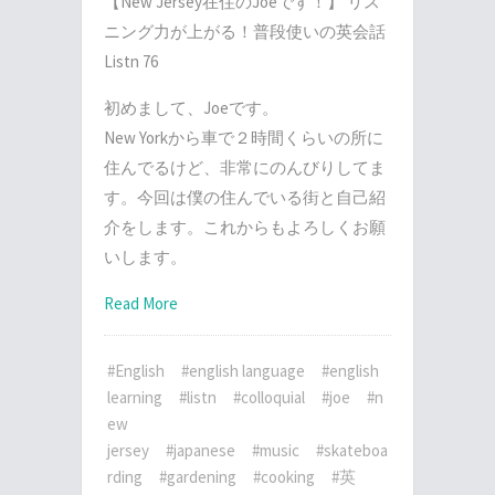
【New Jersey在住のJoeです！】 リス
ニング力が上がる！普段使いの英会話
Listn 76
初めまして、Joeです。
New Yorkから車で２時間くらいの所に
住んでるけど、非常にのんびりしてま
す。今回は僕の住んでいる街と自己紹
介をします。これからもよろしくお願
いします。
Read More
#English
#english language
#english
learning
#listn
#colloquial
#joe
#n
ew
jersey
#japanese
#music
#skateboa
rding
#gardening
#cooking
#英