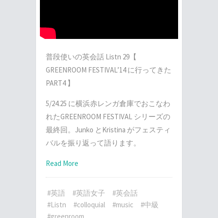
普段使いの英会話 Listn 29【
GREENROOM FESTIVAL’14 に行ってきた
PART4 】
5/24.25 に横浜赤レンガ倉庫でおこなわ
れたGREENROOM FESTIVAL シリーズの
最終回。Junko とKristina がフェスティ
バルを振り返って語ります。
Read More
#英語
#英語女子
#英会話
#Listn
#colloquial
#music
#中級
#greenroom