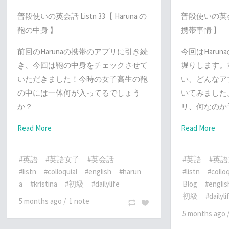
普段使いの英会話 Listn 33【 Haruna の
普段使いの英会話 L
鞄の中身 】
携帯事情 】
前回のHarunaの携帯のアプリに引き続
今回はHaru
き、今回は鞄の中身をチェックさせて
堀りします。
いただきました！今時の女子高生の鞄
い、どんなア
の中には一体何が入ってるでしょう
いてみました。H
か？
リ、何なのか
Read More
Read More
#英語
#英語女子
#英会話
#英語
#英
#listn
#colloquial
#english
#harun
#listn
#colloq
a
#kristina
#初級
#dailylife
Blog
#englis
初級
#dailyli
5 months ago
/
1 note
5 months ago