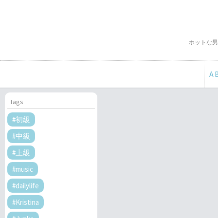
ホットな男
A
Tags
#初級
#中級
#上級
#music
#dailylife
#Kristina