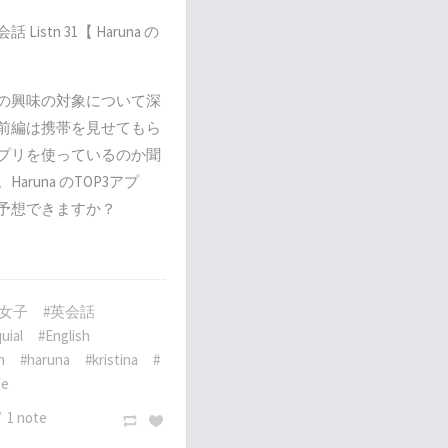
istn 31【 Haruna の
naの興味の対象について深
前編は携帯を見せてもら
プリを使っているのか聞
aruna のTOP3アプ
予想できますか？
語女子
#英会話
uial
#English
h
#haruna
#kristina
#
fe
/
1 note