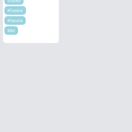
#Junko
#Fumino
#Haruna
#Airi