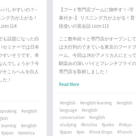
ンパしやすいの？~
【フード専門店ブームに物申す！~字
ニング力が上がる！
幕付き~】 リスニング力が上がる！普
tn 114
段使いの英会話 Listn 113
でも話題になった白
ここ数年続々と専門店がオープンし
パセミナーでは日本
は大行列のできている東京のフード
やすいそうです。本
ーム。今回はJKがアメリカ人にとっ
なんでしょうか？今
馴染みの深いパイとフレンチフライ
Mariがそこらへんを白人
専門店を取材しました！
した！
Read More
#english
#english learning
#english
language
#english
 speaking
#english
conversation
#english
lish
studying
#kristina
#junko
#tokyo
 learning
#english
#japan
#pie
#food shops
#french
#japan
#america