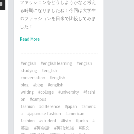
ファッションをどうしようかなと考え
る時期になりましたね！今回は大学生
のファッションを日米で比較してみま
した！
Read More
て
#english
#english learning
#english
studying
#english
conversation
#english
blog
#blog
#english
writing
#college
#university
#fashi
on
#campus
fashion
#difference
#japan
#americ
a
#japanese fashion
#american
fashion
#student
#listn
#junko
#
英語
#英会話
#英語勉強
#英文
j