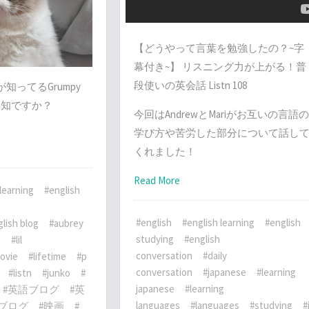
【どうやって言葉を勉強したの？~字
幕付き~】 リスニング力が上がる！普
段使いの英会話 Listn 108
知ってるGrumpy
存知ですか？
今回はAndrewとMariがお互いの言語の
学び方や苦労した部分について話し
くれました！
Read More
learning
#english
#english
#english learning
#english
lish blog
#aubrey
studying
#english
t
#lil
conversation
#daily
ovie
#lifetime
#p
conversation
#japanese
#learning
#listn
#junko
#
japanese
#learning
#英語ブログ
#英
languages
#languages
#studying
#
#ブログ
#映画
#