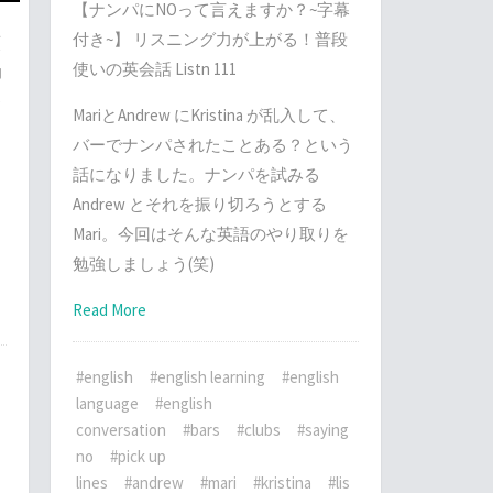
【ナンパにNOって言えますか？~字幕
付き~】 リスニング力が上がる！普段
類
使いの英会話 Listn 111
力
MariとAndrew にKristina が乱入して、
バーでナンパされたことある？という
紹
話になりました。ナンパを試みる
Andrew とそれを振り切ろうとする
そ
Mari。今回はそんな英語のやり取りを
し
勉強しましょう(笑)
Read More
#english
#english learning
#english
language
#english
conversation
#bars
#clubs
#saying
no
#pick up
lines
#andrew
#mari
#kristina
#lis