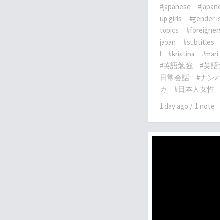
#japanese
#japane
up girls
#gender i
topics
#foreigners
japan
#subtitles
l
#kristina
#mari
#英語勉強
#英語
日常会話
#ナン
カ
#日本人女性
1 day ago
/
1 note