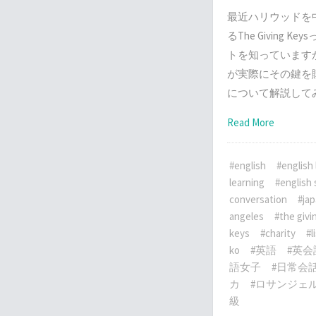
最近ハリウッドを
るThe Giving 
トを知っています
が実際にその鍵を
について解説して
Read More
#english
#english
learning
#english
conversation
#ja
angeles
#the givi
keys
#charity
#l
ko
#英語
#英会
語女子
#日常会
カ
#ロサンジェ
級