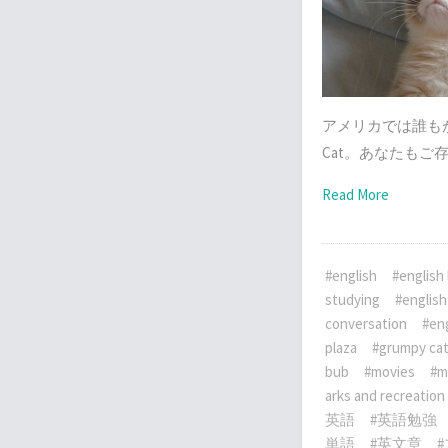
アメリカでは誰もが
Cat。あなたもご
Read More
#english
#english 
studying
#english
conversation
#eng
plaza
#grumpy ca
bub
#movies
#m
arks and recreation
英語
#英語勉強
単語
#英文章