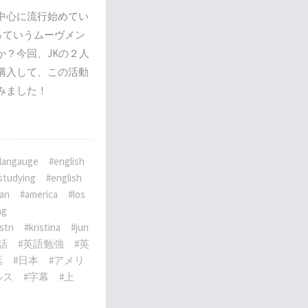
中心に流行始めてい
Keysっていうムーヴメン
か？今回、JKの２人
購入して、この活動
みました！
 langauge
#english
 studying
#english
pan
#america
#los
ng
istn
#kristina
#jun
話
#英語勉強
#英
話
#日本
#アメリ
ルス
#字幕
#上