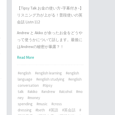
【Tipsy Talk お金の使い方~字幕付き~】
リスニング力が上がる！普段使いの英
会話 Listn 112
て
Andrew と Akiko が余ったお金をどうや
ブ
って使うかについて話します。最後に
て
はAndrewの秘密が暴露？！
の
Read More
#english
#english learning
#english
language
#english studying
#english
conversation
#tipsy
talk
#akiko
#andrew
#alcohol
#mo
ney
#money
spending
#music
#cross
dressing
#beth
#英語
#英会話
#