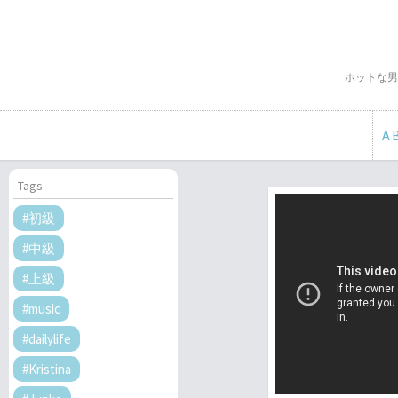
ホットな男
A
Tags
#初級
#中級
#上級
#music
#dailylife
#Kristina