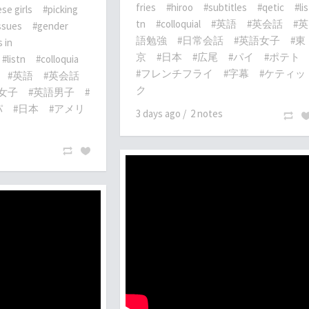
fries
#hiroo
#subtitles
#qetic
#lis
se girls
#picking
tn
#colloquial
#英語
#英会話
#英
ssues
#gender
語勉強
#日常会話
#英語女子
#東
 in
京
#日本
#広尾
#パイ
#ポテト
#listn
#colloquia
#フレンチフライ
#字幕
#ケティッ
#英語
#英会話
ク
女子
#英語男子
#
パ
#日本
#アメリ
3 days ago
/
2 notes