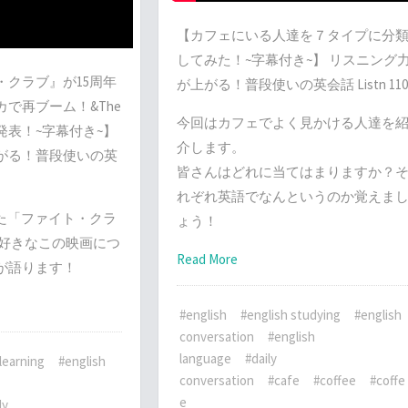
【カフェにいる人達を７タイプに分
してみた！~字幕付き~】 リスニング
・クラブ』が15周年
が上がる！普段使いの英会話 Listn 110
で再ブーム！&The
今回はカフェでよく見かける人達を
当選者発表！~字幕付き~】
介します。
がる！普段使いの英
皆さんはどれに当てはまりますか？
れぞれ英語でなんというのか覚えま
えた「ファイト・クラ
ょう！
aが大好きなこの映画につ
Read More
が語ります！
#english
#english studying
#english
conversation
#english
language
#daily
learning
#english
conversation
#cafe
#coffee
#coffe
e
ly