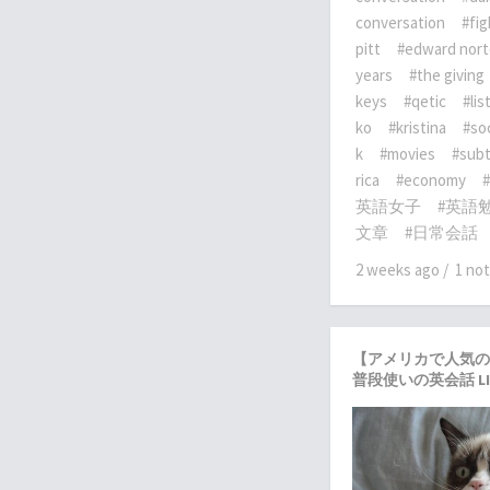
conversation
#fig
pitt
#edward nor
years
#the giving
keys
#qetic
#lis
ko
#kristina
#so
k
#movies
#subt
rica
#economy
英語女子
#英語
文章
#日常会話
2 weeks ago
/
1 no
【アメリカで人気の
普段使いの英会話 LI