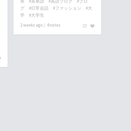
章
#英単語
#英語ブログ
#ブロ
グ
#日常会話
#ファッション
#大
学
#大学生
2 weeks ago
/
4 notes