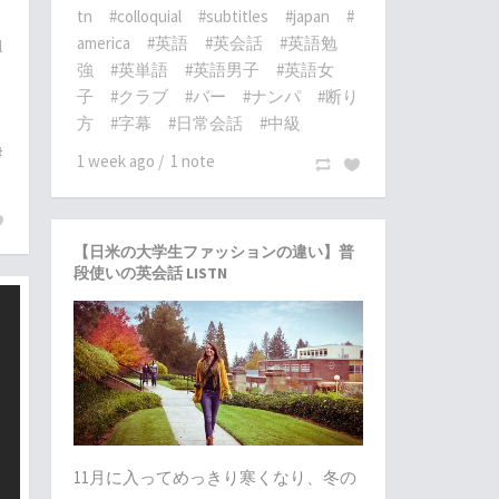
tn
#colloquial
#subtitles
#japan
#
america
#英語
#英会話
#英語勉
l
強
#英単語
#英語男子
#英語女
子
#クラブ
#バー
#ナンパ
#断り
方
#字幕
#日常会話
#中級
#
1 week ago
/
1 note
【日米の大学生ファッションの違い】普
段使いの英会話 LISTN
11月に入ってめっきり寒くなり、冬の