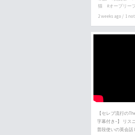
猫
#オーブリー
2 weeks ago
/
1 no
【セレブ流行のThe Gi
字幕付き~】 リス
普段使いの英会話 Lis