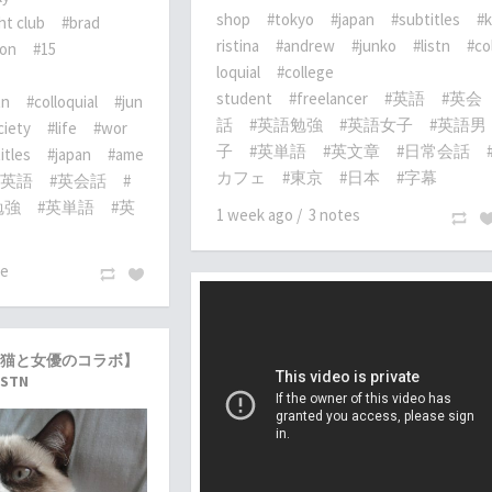
shop
#tokyo
#japan
#subtitles
#k
ht club
#brad
ristina
#andrew
#junko
#listn
#co
ton
#15
loquial
#college
student
#freelancer
#英語
#英会
tn
#colloquial
#jun
話
#英語勉強
#英語女子
#英語男
ciety
#life
#wor
子
#英単語
#英文章
#日常会話
itles
#japan
#ame
カフェ
#東京
#日本
#字幕
#英語
#英会話
#
勉強
#英単語
#英
1 week ago
/
3 notes
te
猫と女優のコラボ】
STN