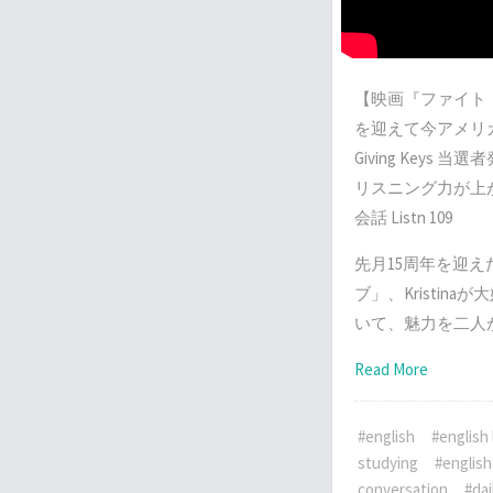
【映画『ファイト
を迎えて今アメリカ
Giving Keys 
リスニング力が上
会話 Listn 109
先月15周年を迎
ブ」、Kristin
いて、魅力を二人
Read More
#english
#english 
studying
#english
conversation
#dai