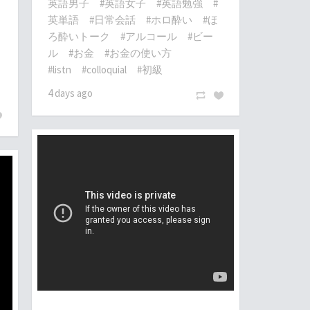
英語男子
#英語女子
#英語勉強
#
英単語
#日常会話
#ホロ酔い
#ほ
ろ酔いトーク
#アルコール
#ビー
ル
#お金
#お金の使い方
#listn
#colloquial
#初級
4 days ago