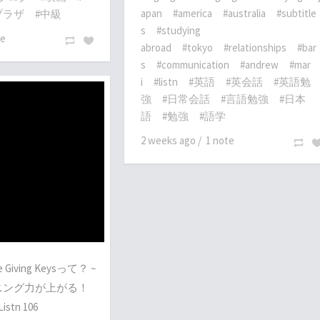
apan
#america
#australia
#subtitle
プラザ
#中級
s
#studying
te
abroad
#tokyo
#relationships
#bar
s
#communication
#andrew
#mar
i
#listn
#英語
#英会話
#英語勉
強
#日常会話
#言語勉強
#日本
語
#勉強
#語学
2 weeks ago
/
1 note
ving Keysって？ ~
ニング力が上がる！
tn 106