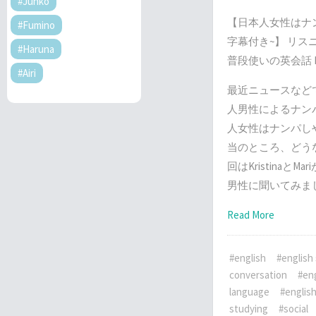
#Junko
【日本人女性はナ
#Fumino
字幕付き~】 リス
#Haruna
普段使いの英会話 Lis
#Airi
最近ニュースなど
人男性によるナン
人女性はナンパし
当のところ、どう
回はKristinaと
男性に聞いてみま
Read More
#english
#english
conversation
#eng
language
#english
studying
#social