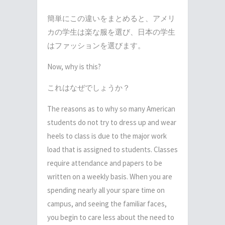
簡単にこの違いをまとめると、アメリ
カの学生は楽な服を選び、日本の学生
はファッションを選びます。
Now, why is this?
これはなぜでしょうか？
The reasons as to why so many American
students do not try to dress up and wear
heels to class is due to the major work
load that is assigned to students. Classes
require attendance and papers to be
written on a weekly basis. When you are
spending nearly all your spare time on
campus, and seeing the familiar faces,
you begin to care less about the need to