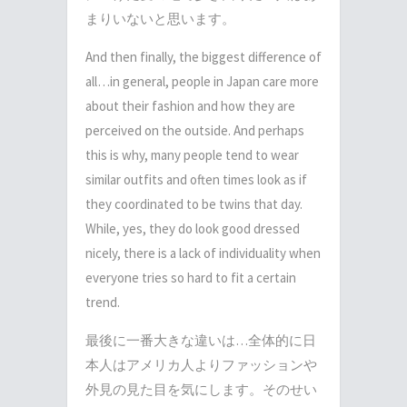
まりいないと思います。
And then finally, the biggest difference of
all…in general, people in Japan care more
about their fashion and how they are
perceived on the outside. And perhaps
this is why, many people tend to wear
similar outfits and often times look as if
they coordinated to be twins that day.
While, yes, they do look good dressed
nicely, there is a lack of individuality when
everyone tries so hard to fit a certain
trend.
最後に一番大きな違いは…全体的に日
本人はアメリカ人よりファッションや
外見の見た目を気にします。そのせい