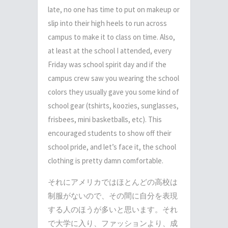
late, no one has time to put on makeup or
slip into their high heels to run across
campus to make it to class on time. Also,
at least at the school I attended, every
Friday was school spirit day and if the
campus crew saw you wearing the school
colors they usually gave you some kind of
school gear (tshirts, koozies, sunglasses,
frisbees, mini basketballs, etc). This
encouraged students to show off their
school pride, and let’s face it, the school
clothing is pretty damn comfortable.
それにアメリカではほとんどの高校は
制服がないので、その間に自分を表現
する人のほうが多いと思います。それ
で大学に入り、ファッションより、成