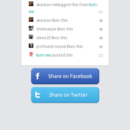
akarixox reblogged this from
listn-
me
akarixox likes this
thebearpie likes this
ideee23 likes this
profound-sound likes this
listn-me
posted this