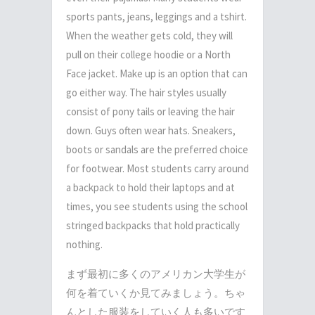
sports pants, jeans, leggings and a tshirt.
When the weather gets cold, they will
pull on their college hoodie or a North
Face jacket. Make up is an option that can
go either way. The hair styles usually
consist of pony tails or leaving the hair
down. Guys often wear hats. Sneakers,
boots or sandals are the preferred choice
for footwear. Most students carry around
a backpack to hold their laptops and at
times, you see students using the school
stringed backpacks that hold practically
nothing.
まず最初に多くのアメリカン大学生が
何を着ていくか見てみましょう。ちゃ
んとした服装をしていく人も多いです