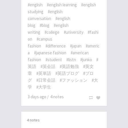
#english
#english learning
#english
studying
#english
conversation
#english
blog
#blog
#english
writing
#college
#university
#fashi
on
#campus
fashion
#difference
#japan
#americ
a
#japanese fashion
#american
fashion
#student
#listn
#junko
#
英語
#英会話
#英語勉強
#英文
章
#英単語
#英語ブログ
#ブロ
グ
#日常会話
#ファッション
#大
学
#大学生
3 days ago
/
4 notes
4 notes