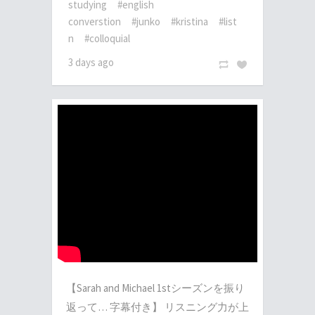
studying
#english
converstion
#junko
#kristina
#list
n
#colloquial
3 days ago
【Sarah and Michael 1stシーズンを振り
返って… 字幕付き】 リスニング力が上