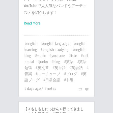
YouTubeで大人気なバンドやアーティ
ストを紹介します！
Read More
#english
#english language
#english
learning
#english studying
#english
blog
#music
#youtube
#listn
#coll
oquial
#junko
#blog
#英語
#英語
勉強
#英文章
#英単語
#英会話
#
音楽
#ユーチューブ
#ブログ
#英
語ブログ
#日常会話
#中級
2 days ago
/
2 notes
【＜もしもしにっぽん＞行ってきまし