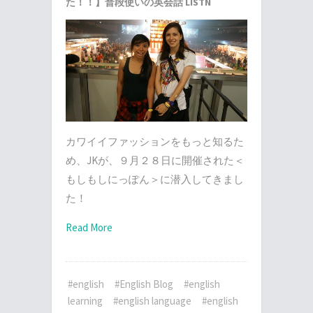
た！！】普段使いの英会話 LISTN
カワイイファッションをもっと知るた
め、JKが、９月２８日に開催された＜
もしもしにっぽん＞に潜入してきまし
た！
Read More
#english
#English Blog
#english
learning
#english language
#english