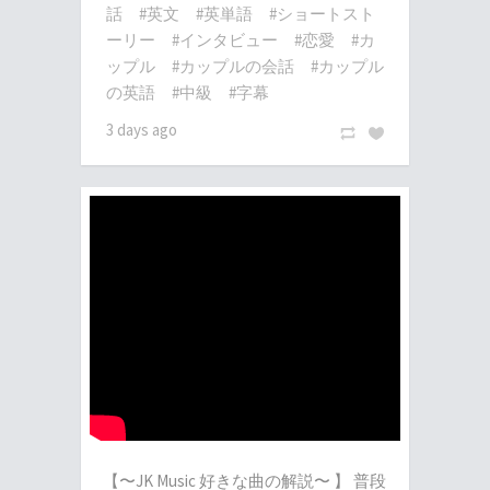
話
#英文
#英単語
#ショートスト
ーリー
#インタビュー
#恋愛
#カ
ップル
#カップルの会話
#カップル
の英語
#中級
#字幕
3 days ago
【〜JK Music 好きな曲の解説〜 】 普段