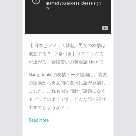
【 日本とアメリカ比較 - 男女の友情は
成立する？- 字幕付き】リスニング力
が上がる！普段使いの英会話 Listn 93
MariとJunkoの友情トーク後編は、親友
の定義から男女間の友情に話が発展し
ました。これも国を問わず話題になる
トピックのようです。どんな話が飛び
出すでしょうか？！
Read More