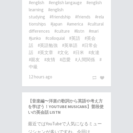
#english
#english langauge
#english
learning
#english
studying
#friendship
#friends
#rela
tionships
#japan
#america
#cultural
differences
#culture
#listn
#mari
#junko
#colloquial
#英語
#英会
話
#英語勉強
#英単語
#日常会
話
#英文章
#文化
#日米
#友達
#親友
#友情
#恋愛
#人間関係
#
中級
12 hours ago
【音楽編〜洋楽の歌詞から英語や考え方
を学ぼう！YOUTUBE MUSICANS】普段使
いの英会話 LISTN
最近ではYouTubeで人気になるミュー
ジシャンが多いですね。今回は