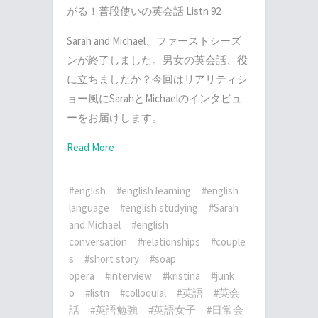
がる！普段使いの英会話 Listn 92
Sarah and Michael、ファーストシーズ
ンが終了しました。男女の英会話、役
に立ちましたか？今回はリアリティシ
ョー風にSarahとMichaelのインタビュ
ーをお届けします。
Read More
#english
#english learning
#english
language
#english studying
#Sarah
and Michael
#english
conversation
#relationships
#couple
s
#short story
#soap
opera
#interview
#kristina
#junk
o
#listn
#colloquial
#英語
#英会
話
#英語勉強
#英語女子
#日常会