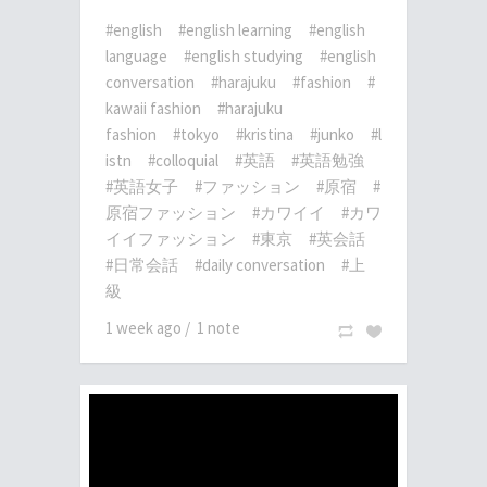
#english
#english learning
#english
language
#english studying
#english
conversation
#harajuku
#fashion
#
kawaii fashion
#harajuku
fashion
#tokyo
#kristina
#junko
#l
istn
#colloquial
#英語
#英語勉強
#英語女子
#ファッション
#原宿
#
原宿ファッション
#カワイイ
#カワ
イイファッション
#東京
#英会話
#日常会話
#daily conversation
#上
級
1 week ago
/
1 note