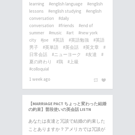
learning
#english language
#english
lessons
#english studying
#english
conversation
#daily
conversation
#friends
#end of
summer
#music
#art
#new york
city
#joe
#英語
#英語勉強
#英語
男子
#英単語
#英会話
#英文章
#
日常会話
#ニューヨーク
#友達
#
夏の終わり
#鶏
#上級
#colloquial
1 week ago
【MARRIAGE PACT ちょっと変わった結婚
の約束】普段使いの英会話 LISTN
あなたは友達と冗談で結婚の約束した
ことありますか？アメリカでは冗談が