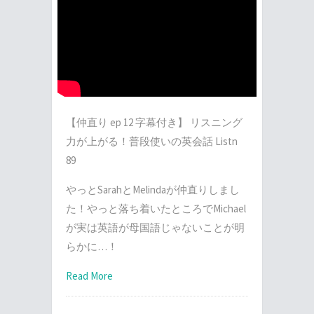
【仲直り ep 12 字幕付き】 リスニング
力が上がる！普段使いの英会話 Listn
89
やっとSarahとMelindaが仲直りしまし
た！やっと落ち着いたところでMichael
が実は英語が母国語じゃないことが明
らかに…！
Read More