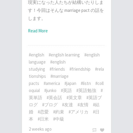
現実になった人たちが結構いたりしま
す！今回はそんな marriage pact の話を
します。
Read More
#english
#english learning
#english
language
#english
studying
#friends
#friendship
#rela
tionships
#marriage
pacts
#america
#japan
#listn
#coll
oquial
#junko
#英語
#英語勉強
#
英単語
#英会話
#英文章
#英語ブ
ログ
#ブログ
#友達
#友情
#結
婚
#恋愛
#約束
#アメリカ
#日
本
#日米
#中級
2 weeks ago