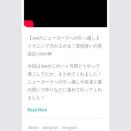
【Joeのニューヨークへの引っ越し 】
リスニング力が上がる！普段使いの英
会話 Listn 88
今回はJoeがこの一ヶ月間どうやって
過ごしてたか、まとめてくれました！
ニューヨークへの引っ越しや友達と夏
の思いで作りなどに連れて行ってくれ
ました！
Read More
#listn
#english
#english