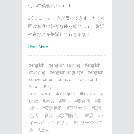
使いの英会話 Listn 91
JK ミュージックが戻ってきました！今
回はお互い好きな曲を紹介して、歌詞
や音などを解説して行きます！
Read More
#english
#english learning
#english
studying
#english language
#english
conversation
#music
#Tegan and
Sara
#Billy
Joel
#listn
#colloquial
#kristina
#j
unko
#lyrics
#英語
#英会話
#英
単語
#英語勉強
#英語女子
#日常
会話
#音楽
#歌詞解説
#解説
#テ
ィーガンアンドサラ
#ビリージョエ
ル
#上級