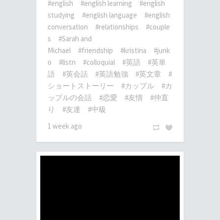
#english
#english learning
#english
studying
#english language
#english
conversation
#relationships
#couple
s
#Sarah and
Michael
#friendship
#kristina
#junk
o
#listn
#colloquial
#英語
#英単
語
#英会話
#英語勉強
#英文章
#
ショートストーリー
#カップル
#カ
ップルの会話
#恋愛
#友情
#仲直
り
#友達
#中級
1 week ago