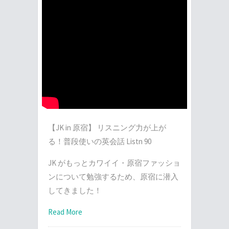
【JK in 原宿】 リスニング力が上が
る！普段使いの英会話 Listn 90
JK がもっとカワイイ・原宿ファッショ
ンについて勉強するため、原宿に潜入
してきました！
Read More