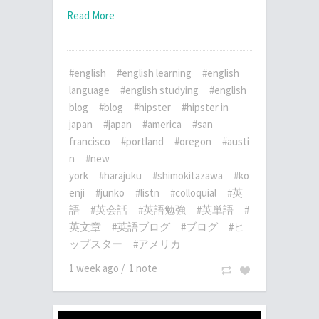
Read More
#english
#english learning
#english
language
#english studying
#english
blog
#blog
#hipster
#hipster in
japan
#japan
#america
#san
francisco
#portland
#oregon
#austi
n
#new
york
#harajuku
#shimokitazawa
#ko
enji
#junko
#listn
#colloquial
#英
語
#英会話
#英語勉強
#英単語
#
英文章
#英語ブログ
#ブログ
#ヒ
ップスター
#アメリカ
1 week ago
/
1 note