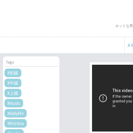
ホットな男
A
Tags
#初級
#中級
#上級
#music
#dailylife
#Kristina