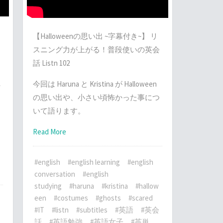
る
【Halloweenの思い出 ~字幕付き~】 リ
！
スニング力が上がる！普段使いの英会
話 Listn 102
た
今回は Haruna と Kristina が Halloween
制
の思い出や、小さい頃怖かった事につ
ー
いて語ります。
Read More
。
#english
#english learning
#english
conversation
#english
studying
#haruna
#kristina
#hallow
een
#costumes
#ghosts
#scared
#IT
#listn
#subtitles
#英語
#英会
話
#英語勉強
#英語女子
#英単