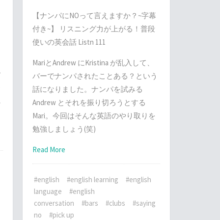
【ナンパにNOって言えますか？~字幕
付き~】 リスニング力が上がる！普段
使いの英会話 Listn 111
て
MariとAndrew にKristina が乱入して、
ブ
バーでナンパされたことある？という
て
話になりました。ナンパを試みる
の
Andrew とそれを振り切ろうとする
Mari。今回はそんな英語のやり取りを
勉強しましょう(笑)
Read More
#english
#english learning
#english
language
#english
conversation
#bars
#clubs
#saying
no
#pick up