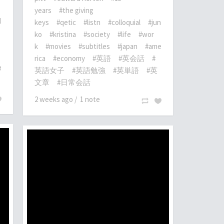
years
#the giving
l
keys
#qetic
#listn
#colloquial
#jun
ko
#kristina
#society
#life
#wor
k
#movies
#subtitles
#japan
#ame
rica
#economy
#英語
#英会話
#
#
英語女子
#英語勉強
#英単語
#英
文章
#日常会話
2 weeks ago
/
1 note