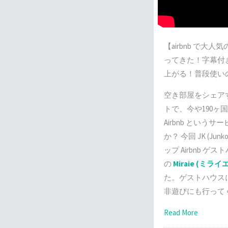
【airbnb で大
ってきた！字幕付
上がる！普段使いの英会
空き部屋をシェア
トで、今や190ヶ
Airbnb という
か？ 今回 JK (Junk
ップ Airbnb 
の
Miraie (ミライ
た。ゲストハウス
非遊びにも行って
Read More