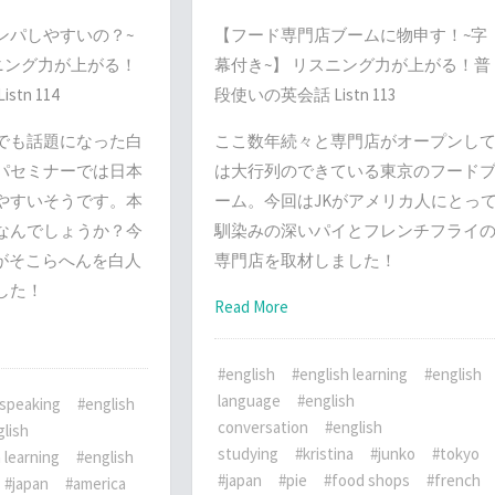
ンパしやすいの？~
【フード専門店ブームに物申す！~字
ニング力が上がる！
幕付き~】 リスニング力が上がる！普
tn 114
段使いの英会話 Listn 113
でも話題になった白
ここ数年続々と専門店がオープンし
パセミナーでは日本
は大行列のできている東京のフード
やすいそうです。本
ーム。今回はJKがアメリカ人にとっ
なんでしょうか？今
馴染みの深いパイとフレンチフライ
Mariがそこらへんを白人
専門店を取材しました！
した！
Read More
#english
#english learning
#english
language
#english
 speaking
#english
conversation
#english
lish
studying
#kristina
#junko
#tokyo
 learning
#english
#japan
#pie
#food shops
#french
#japan
#america