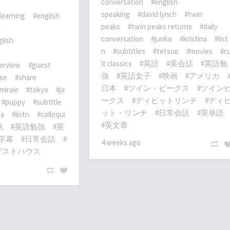
conversation
#english
speaking
#david lynch
#twin
learning
#english
peaks
#twin peaks returns
#daily
h
conversation
#junko
#kristina
#list
lish
n
#subtitles
#tetsuo
#movies
#c
lt classics
#英語
#英会話
#英語勉
terview
#guest
強
#英語女子
#映画
#アメリカ
se
#share
日本
#ツイン・ピークス
#ツイン
miraie
#tokyo
#ja
ークス
#ディビットリンチ
#ディ
#puppy
#subtitle
ット・リンチ
#日常会話
#英単語
na
#listn
#colloqui
#英文章
話
#英語勉強
#英
#字幕
#日常会話
#
4 weeks ago
ゲストハウス