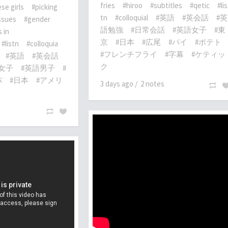
fries
#hiroo
#subtitles
#qetic
#lis
se girls
#picking
tn
#colloquial
#英語
#英会話
#英
ssues
#gender
語勉強
#日常会話
#英語女子
#東
 in
京
#日本
#広尾
#パイ
#ポテト
#listn
#colloquia
#フレンチフライ
#字幕
#ケティッ
#英語
#英会話
ク
女子
#英語男子
#
パ
#日本
#アメリ
3 days ago
/
2 notes