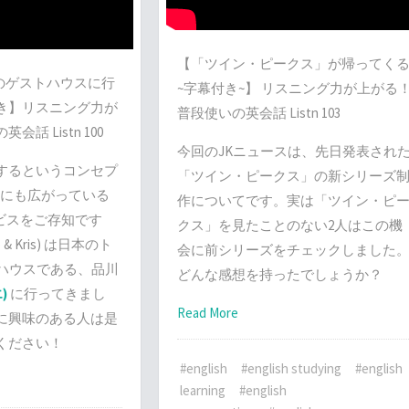
【「ツイン・ピークス」が帰ってく
人気のゲストハウスに行
~字幕付き~】 リスニング力が上がる
き】リスニング力が
普段使いの英会話 Listn 103
話 Listn 100
今回のJKニュースは、先日発表され
するというコンセプ
「ツイン・ピークス」の新シリーズ
国にも広がっている
作についてです。実は「ツイン・ピ
サービスをご存知です
クス」を見たことのない2人はこの機
o & Kris) は日本のト
会に前シリーズをチェックしました
ゲストハウスである、品川
どんな感想を持ったでしょうか？
エ)
に行ってきまし
Read More
に興味のある人は是
ください！
#english
#english studying
#english
learning
#english