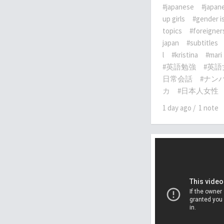
#japanese
#japane
up girls
#gender i
topics
#foreigners
japan
#subtitles
l
#kristina
#mari
#英語勉強
#英語
日常会話
#ナン
カ
#日本人女性
1 day ago
/
1 note