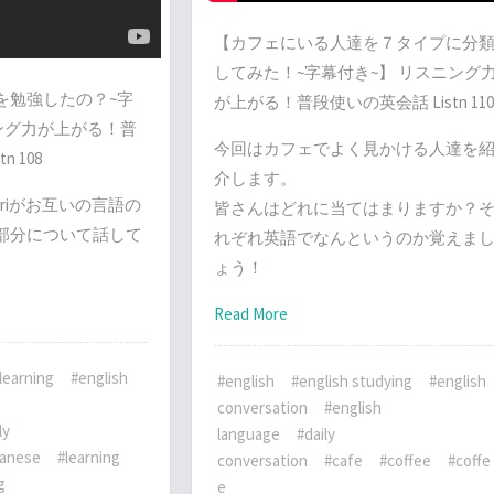
【カフェにいる人達を７タイプに分
してみた！~字幕付き~】 リスニング
を勉強したの？~字
が上がる！普段使いの英会話 Listn 110
ング力が上がる！普
今回はカフェでよく見かける人達を
 108
介します。
Mariがお互いの言語の
皆さんはどれに当てはまりますか？
部分について話して
れぞれ英語でなんというのか覚えま
ょう！
Read More
learning
#english
#english
#english studying
#english
conversation
#english
ly
language
#daily
panese
#learning
conversation
#cafe
#coffee
#coffe
g
e