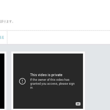
く語ります。
BE