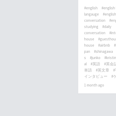
#english
#english 
langauge
#englis
conversation
#eng
studying
#daily
conversation
#in
house
#guesthou
house
#airbnb
#
pan
#shinagawa
s
#junko
#kristi
al
#英語
#英会
単語
#英文章
インタビュー
#
1 month ago