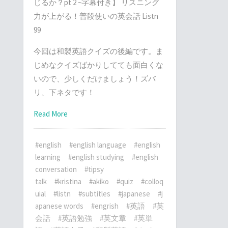
じるか？pt 2 ~字幕付き】 リスニング
力が上がる！普段使いの英会話 Listn
99
今回は和製英語クイズの後編です。ま
じめなクイズばかりしてても面白くな
いので、少しくだけましょう！ズバ
リ、下ネタです！
Read More
#english
#english language
#english
learning
#english studying
#english
conversation
#tipsy
talk
#kristina
#akiko
#quiz
#colloq
uial
#listn
#subtitles
#japanese
#j
apanese words
#engrish
#英語
#英
会話
#英語勉強
#英文章
#英単