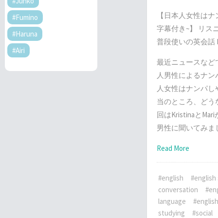
#Junko
【日本人女性はナ
#Fumino
字幕付き~】 リス
#Haruna
普段使いの英会話 Lis
#Airi
最近ニュースなど
人男性によるナン
人女性はナンパし
当のところ、どう
回はKristinaと
男性に聞いてみま
Read More
#english
#english
conversation
#eng
language
#english
studying
#social