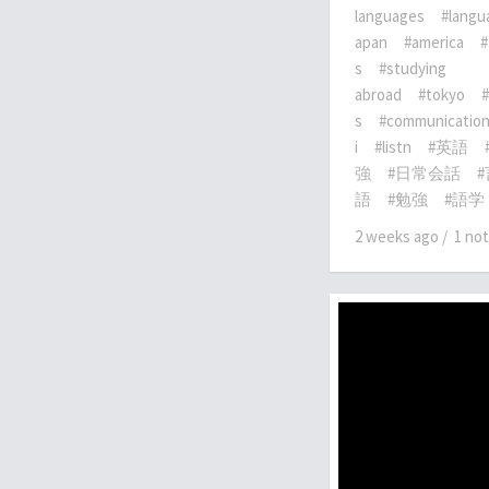
languages
#langu
apan
#america
#
s
#studying
abroad
#tokyo
#
s
#communicatio
i
#listn
#英語
強
#日常会話
語
#勉強
#語学
2 weeks ago
/
1 no