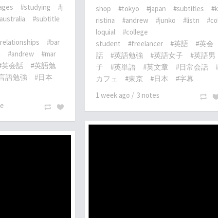
ages
#studying
#j
shop
#tokyo
#japan
#subtitles
#k
australia
#subtitle
ristina
#andrew
#junko
#listn
#co
loquial
#college
relationships
#bar
student
#freelancer
#英語
#英会
n
#andrew
#mar
話
#英語勉強
#英語女子
#英語男
#英会話
#英語勉
子
#英単語
#英文章
#日常会話
#言語勉強
#日本
カフェ
#東京
#日本
#字幕
1 week ago
/
3 notes
te