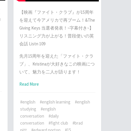
類
【映画『ファイト・クラブ』が15周年
力
を迎えて今アメリカで再ブーム！&The
Giving Keys 当選者発表！~字幕付き~】
リスニング力が上がる！普段使いの英
紹
会話 Listn 109
そ
先月15周年を迎えた「ファイト・クラ
し
ブ」、Kristinaが大好きなこの映画につ
いて、魅力を二人が語ります！
Read More
#english
#english learning
#english
studying
#english
conversation
#daily
conversation
#fight club
#brad
pitt
#edward norton
#15