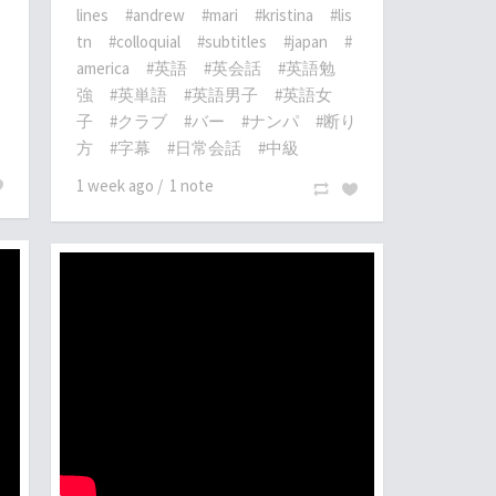
lines
#andrew
#mari
#kristina
#lis
tn
#colloquial
#subtitles
#japan
#
america
#英語
#英会話
#英語勉
強
#英単語
#英語男子
#英語女
子
#クラブ
#バー
#ナンパ
#断り
方
#字幕
#日常会話
#中級
1 week ago
/
1 note