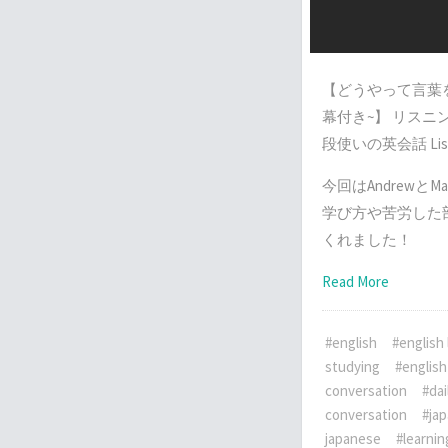
【どうやって言葉
幕付き~】 リスニ
段使いの英会話 Listn
今回はAndrewと
学び方や苦労した
くれました！
Read More
#english
#english 
studying
#english
conversation
#dai
conversation
#ja
japanese
#learnin