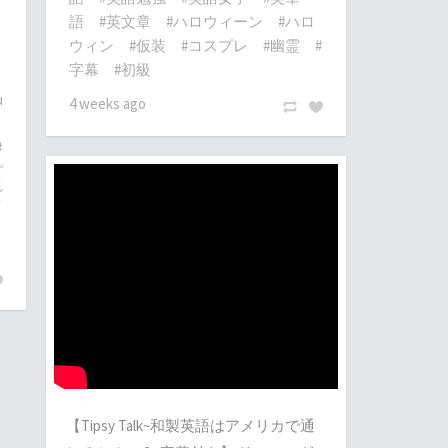
語
#英文章
#ハロウィーン
#ハロ
ウィン
#仮装
#コスプレ
#幽霊
#
字幕
#初級
u
4 weeks ago
#
ピ
ビ
【Tipsy Talk~和製英語はアメリカで通