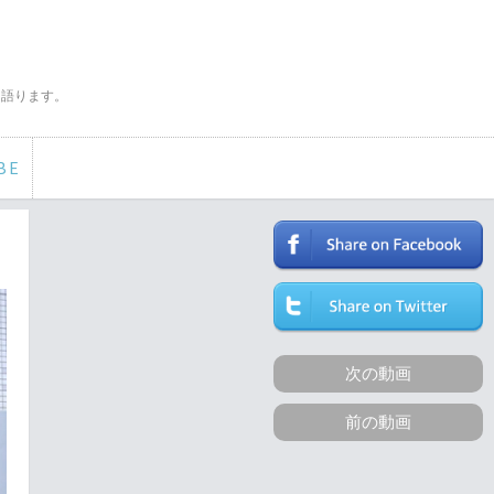
く語ります。
BE
次の動画
前の動画