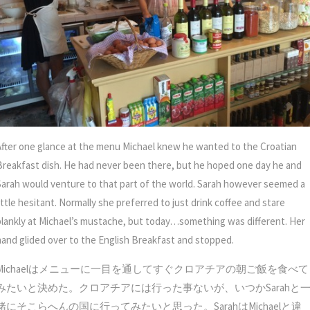
After one glance at the menu Michael knew he wanted to the Croatian
Breakfast dish. He had never been there, but he hoped one day he and
Sarah would venture to that part of the world. Sarah however seemed a
ittle hesitant. Normally she preferred to just drink coffee and stare
blankly at Michael’s mustache, but today…something was different. Her
hand glided over to the English Breakfast and stopped.
Michaelはメニューに一目を通してすぐクロアチアの朝ご飯を食べて
みたいと決めた。クロアチアには行った事ないが、いつかSarahと
緒にそこらへんの国に行ってみたいと思った。SarahはMichaelと違