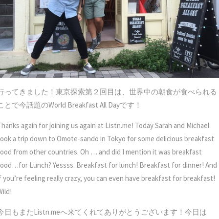
行ってきました！東京探索第２回目は、世界中の朝食が食べられる
ことで今話題のWorld Breakfast All Dayです！
Thanks again for joining us again at Listn.me! Today Sarah and Michael
took a trip down to Omote-sando in Tokyo for some delicious breakfast
food from other countries. Oh … and did I mention it was breakfast
food…for Lunch? Yessss. Breakfast for lunch! Breakfast for dinner! And
if you’re feeling really crazy, you can even have breakfast for breakfast!
ild!
今日もまたListn.meへ来てくれてありがとうございます！今日は