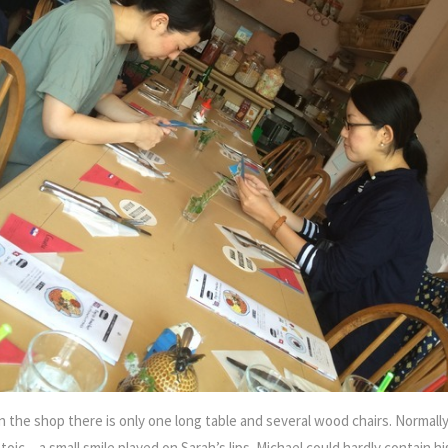
In the shop there is only one long table and several wood chairs. Normally
stoic…a small smile played on Sarah’s lips. Michael could hardly contain hi