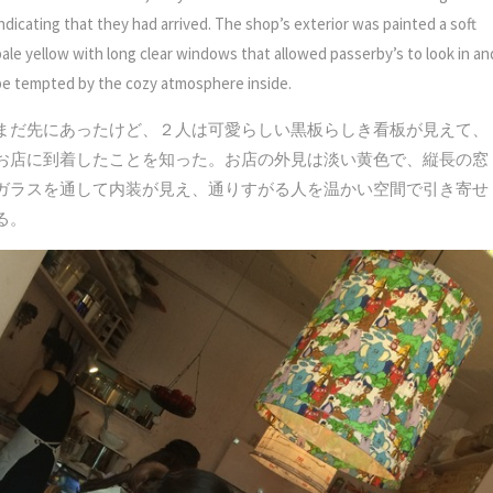
indicating that they had arrived. The shop’s exterior was painted a soft
pale yellow with long clear windows that allowed passerby’s to look in an
be tempted by the cozy atmosphere inside.
まだ先にあったけど、２人は可愛らしい黒板らしき看板が見えて、
お店に到着したことを知った。お店の外見は淡い黄色で、縦長の窓
ガラスを通して内装が見え、通りすがる人を温かい空間で引き寄せ
る。