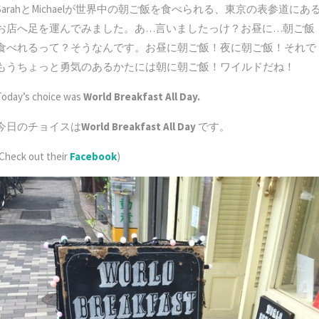
SarahとMichaelが世界中の朝ご飯を食べられる、東京の表参道にあ
お店へ足を運んでみました。あ…言いましたっけ？お昼に…朝ご飯
食べれるって？そうなんです。お昼に朝ご飯！夜に朝ご飯！それで
もうちょっと勇気のあるかたには朝に朝ご飯！ワイルドだね！
Today’s choice was
World Breakfast All Day.
今日のチョイスは
World Breakfast All Day
です。
(Check out their
Facebook
)