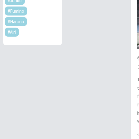
#Junko
#Fumino
#Haruna
#Airi
W