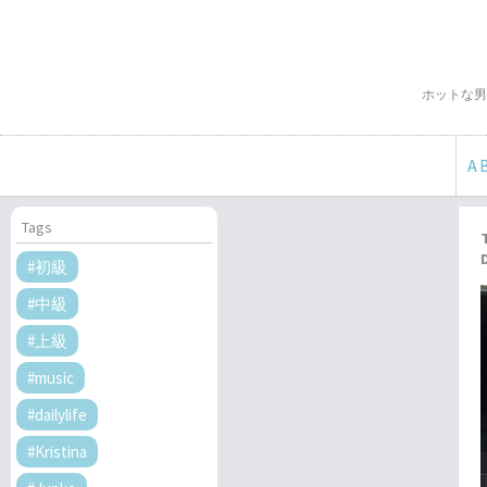
ホットな男
A
Tags
#初級
#中級
#上級
#music
#dailylife
#Kristina