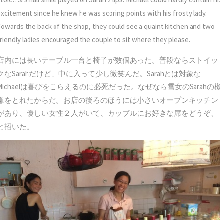
excitement since he knew he was scoring points with his frosty lady.
Towards the back of the shop, they could see a quaint kitchen and two
friendly ladies encouraged the couple to sit where they please.
店内には長いテーブル一台と椅子が数個あった。普段ならストイッ
クなSarahだけど、中に入って少し微笑んだ。Sarahとは対象な
Michaelは喜びをこらえるのに必死だった。なぜなら雪女のSarahの
嫌をとれたからだ。お店の後ろのほうには小さいオープンキッチン
があり、優しい女性２人がいて、カップルにお好きな席をどうぞ、
と招いた。