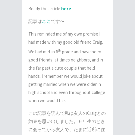
Ready the article
here
記事は
ここ
です〜
This reminded me of my own promise I
had made with my good old friend Craig.
th
We had met in 6
grade and have been
good friends, at times neighbors, and in
the far past a cute couple that held
hands. I remember we would joke about
getting married when we were older in
high school and even throughout college
when we would talk.
この記事を読んで私は友人のCraigとの
約束を思い出しました。６年生のとき
に会ってから友人で、たまに近所に住