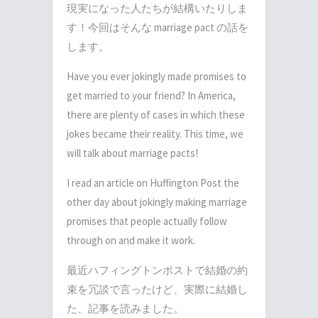
現実になった人たちが結構いたりしま
す！今回はそんな marriage pact の話を
します。
Have you ever jokingly made promises to
get married to your friend? In America,
there are plenty of cases in which these
jokes became their reality. This time, we
will talk about marriage pacts!
I read an article on Huffington Post the
other day about jokingly making marriage
promises that people actually follow
through on and make it work.
最近ハフィングトンポストで結婚の約
束を冗談で言ったけど、実際に結婚し
た、記事を読みました。