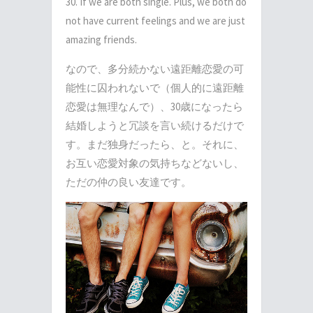
30. If we are both single. Plus, we both do
not have current feelings and we are just
amazing friends.
なので、多分続かない遠距離恋愛の可
能性に囚われないで（個人的に遠距離
恋愛は無理なんで）、30歳になったら
結婚しようと冗談を言い続けるだけで
す。まだ独身だったら、と。それに、
お互い恋愛対象の気持ちなどないし、
ただの仲の良い友達です。