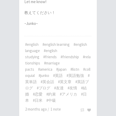
Let me know!
教えてください！
~Junko~
#english
#english learning
#english
language
#english
studying
#friends
#friendship
#rela
tionships
#marriage
pacts
#america
#japan
#listn
#coll
oquial
#junko
#英語
#英語勉強
#
英単語
#英会話
#英文章
#英語ブ
ログ
#ブログ
#友達
#友情
#結
婚
#恋愛
#約束
#アメリカ
#日
本
#日米
#中級
2 months ago
/
1 note