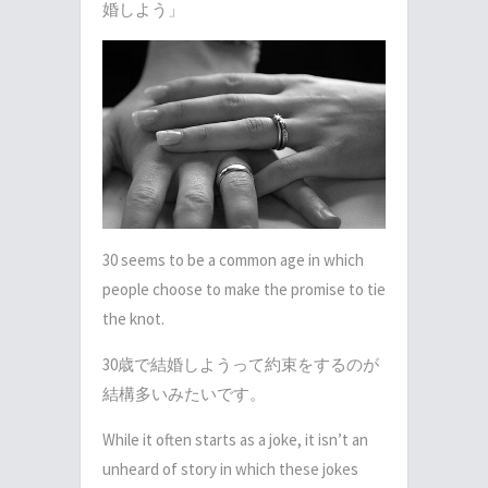
婚しよう」
30 seems to be a common age in which
people choose to make the promise to tie
the knot.
30歳で結婚しようって約束をするのが
結構多いみたいです。
While it often starts as a joke, it isn’t an
unheard of story in which these jokes