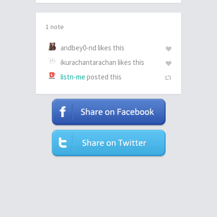
1 note
andbey0-nd likes this
ikurachantarachan likes this
listn-me
posted this