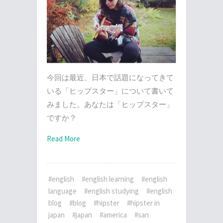
今回は最近、日本で話題になってきて
いる「ヒップスター」について書いて
みました。あなたは「ヒップスター」
ですか？
Read More
#english
#english learning
#english
language
#english studying
#english
blog
#blog
#hipster
#hipster in
japan
#japan
#america
#san