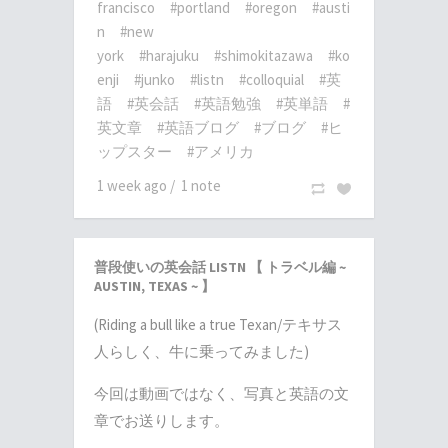
francisco
#portland
#oregon
#austi
n
#new
york
#harajuku
#shimokitazawa
#ko
enji
#junko
#listn
#colloquial
#英
語
#英会話
#英語勉強
#英単語
#
英文章
#英語ブログ
#ブログ
#ヒ
ップスター
#アメリカ
1 week ago
/
1 note
普段使いの英会話 LISTN 【 トラベル編 ~
AUSTIN, TEXAS ~ 】
(Riding a bull like a true Texan/テキサス
人らしく、牛に乗ってみました)
今回は動画ではなく、写真と英語の文
章でお送りします。