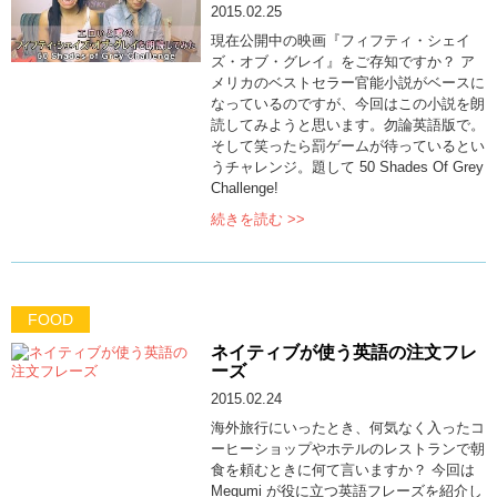
2015.02.25
現在公開中の映画『フィフティ・シェイ
ズ・オブ・グレイ』をご存知ですか？ ア
メリカのベストセラー官能小説がベースに
なっているのですが、今回はこの小説を朗
読してみようと思います。勿論英語版で。
そして笑ったら罰ゲームが待っているとい
うチャレンジ。題して 50 Shades Of Grey
Challenge!
続きを読む >>
FOOD
ネイティブが使う英語の注文フレ
ーズ
2015.02.24
海外旅行にいったとき、何気なく入ったコ
ーヒーショップやホテルのレストランで朝
食を頼むときに何て言いますか？ 今回は
Megumi が役に立つ英語フレーズを紹介し