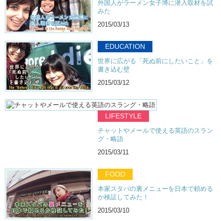
外国人がラーメン女子博に潜入取材を試
みた
2015/03/13
EDUCATION
世界に広がる「死ぬ前にしたいこと」を
書き込む壁
2015/03/12
LIFESTYLE
チャットやメールで使える英語のスラン
グ・略語
2015/03/11
FOOD
本家スタバの裏メニューを日本で頼める
か検証してみた！
2015/03/10