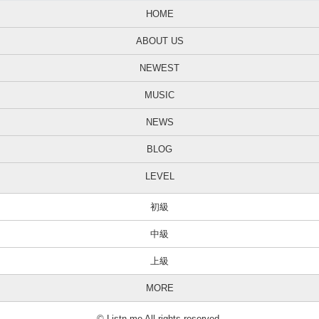
HOME
ABOUT US
NEWEST
MUSIC
NEWS
BLOG
LEVEL
初級
中級
上級
MORE
© Listn.me All rights reserved.