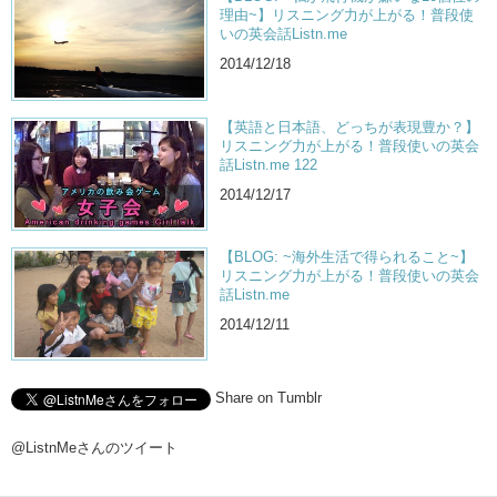
理由~】リスニング力が上がる！普段使
いの英会話Listn.me
2014/12/18
【英語と日本語、どっちが表現豊か？】
リスニング力が上がる！普段使いの英会
話Listn.me 122
2014/12/17
【BLOG: ~海外生活で得られること~】
リスニング力が上がる！普段使いの英会
話Listn.me
2014/12/11
Share on Tumblr
@ListnMeさんのツイート