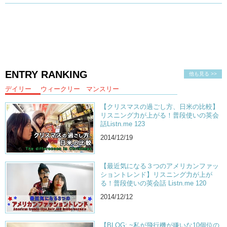
ENTRY RANKING
他も見る >>
デイリー
ウィークリー
マンスリー
【クリスマスの過ごし方、日米の比較】
リスニング力が上がる！普段使いの英会
話Listn.me 123
2014/12/19
【最近気になる３つのアメリカンファッ
ショントレンド】リスニング力が上が
る！普段使いの英会話 Listn.me 120
2014/12/12
【BLOG: ~私が飛行機が嫌いな10個位の