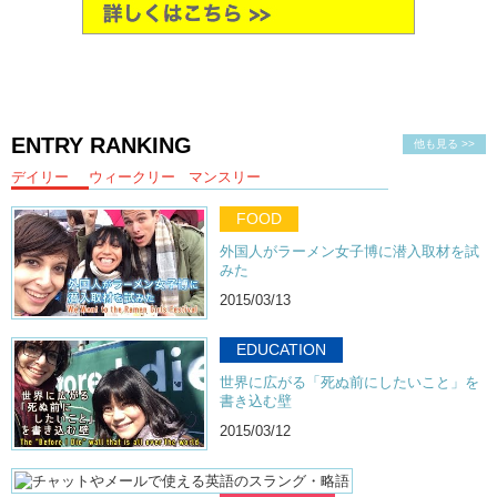
ENTRY RANKING
他も見る >>
デイリー
ウィークリー
マンスリー
FOOD
外国人がラーメン女子博に潜入取材を試
みた
2015/03/13
EDUCATION
世界に広がる「死ぬ前にしたいこと」を
書き込む壁
2015/03/12