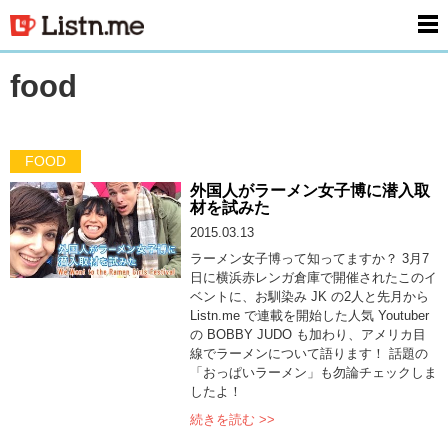
men
food
FOOD
外国人がラーメン女子博に潜入取
材を試みた
2015.03.13
ラーメン女子博って知ってますか？ 3月7
日に横浜赤レンガ倉庫で開催されたこのイ
ベントに、お馴染み JK の2人と先月から
Listn.me で連載を開始した人気 Youtuber
の BOBBY JUDO も加わり、アメリカ目
線でラーメンについて語ります！ 話題の
「おっぱいラーメン」も勿論チェックしま
したよ！
続きを読む >>