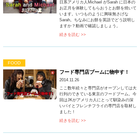
日系アメリカ人Michael がSarah に日本の
お正月を体験してもらおうとお餅を焼いて
います。いつものように興味無さげな
Sarah。ちなみにお餅を英語でどう説明し
ますか？動画で確認しましょう。
続きを読む >>
FOOD
フード専門店ブームに物申す！
2014.11.26
ここ数年続々と専門店がオープンしては大
行列のできている東京のフードブーム。今
回はJKがアメリカ人にとって馴染みの深
いパイとフレンチフライの専門店を取材し
ました！
続きを読む >>