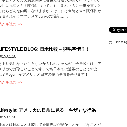
日本とアメリカの男女関係にも色んな違いがありそうですが、
今回は元恋人との関係について。もし別れた人に手紙を書くと
したらどんな内容になりますか？そこには当時と今の関係性が
反映されそうです。さてJunkoの場合は、、、
続きを読む >>
@Listn
LIFESTYLE BLOG: 日米比較 − 脱毛事情？！
015.01.28
あまり気になったことないかもしれませんが、全身脱毛は、ア
メリカでは珍しいことです。でも日本では通常のことですよ
ね？Megumiがアメリカと日本の脱毛事情を語ります！
続きを読む >>
Lifestyle: アメリカの日常に見る「キザ」な行為
015.01.28
外国人は日本人と比較して愛情表現が豊か、とかキザなことが