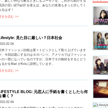
す。親しい仲なら断るときにもユーモアを。これから紹介する
英語の言い訳Top10 を使えば、あなたの友達もきっと許してく
れるはず！
続きを読む >>
Lifestyle: 見た目に厳しい？日本社会
015.02.04
日米ファッション比較は度々トピックとして取り上げています
が、今回話題にするのはヨガパンツ。アメリカではファッショ
ンの一部になっているのですが、日本でその格好をするとどう
なるかをMari がKrisに説明しています。
続きを読む >>
LIFESTYLE BLOG: 元恋人に手紙を書くとしたら何
を書く？
015.02.04