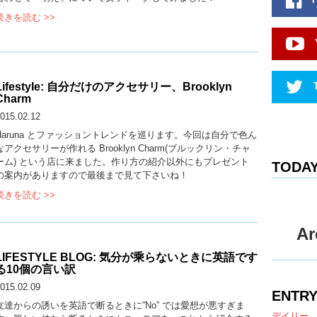
続きを読む >>
Lifestyle: 自分だけのアクセサリー、Brooklyn
Charm
015.02.12
Haruna とファッショントレンドを巡ります。今回は自分で色ん
なアクセサリーが作れる Brooklyn Charm(ブルックリン・チャ
ーム) という店に来ました。作り方の紹介以外にもプレゼント
TODAY
の案内がありますので最後まで見て下さいね！
続きを読む >>
Ar
LIFESTYLE BLOG: 気分が乘らないときに英語です
る10個の言い訳
015.02.09
ENTRY
友達からの誘いを英語で断るときに”No” では愛想が悪すぎま
デイリー