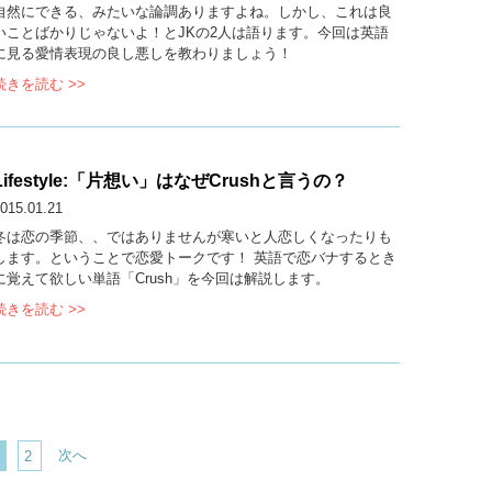
自然にできる、みたいな論調ありますよね。しかし、これは良
いことばかりじゃないよ！とJKの2人は語ります。今回は英語
に見る愛情表現の良し悪しを教わりましょう！
続きを読む >>
Lifestyle:「片想い」はなぜCrushと言うの？
015.01.21
冬は恋の季節、、ではありませんが寒いと人恋しくなったりも
します。ということで恋愛トークです！ 英語で恋バナするとき
に覚えて欲しい単語「Crush」を今回は解説します。
続きを読む >>
次へ
2