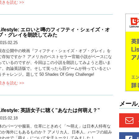
続きを読む >>
Lifestyle: エロいと噂のフィフティ・シェイズ・オ
ブ・グレイを朗読してみた
015.02.25
現在公開中の映画『フィフティ・シェイズ・オブ・グレイ』を
ご存知ですか？ アメリカのベストセラー官能小説がベースにな
っているのですが、今回はこの小説を朗読してみようと思いま
す。勿論英語版で。そして笑ったら罰ゲームが待っているとい
うチャレンジ。題して 50 Shades Of Grey Challenge!
続きを読む >>
メール
Lifestyle: 英語女子に聴く”あなたは何萌え？”
015.02.18
体のパーツや服装、仕草にときめく「〜萌え」は日本人特有な
のか海外にもあるものか？ アメリカ人、日本人、ハーフの組み
合わせで「萌え」について女子トークしてみました！