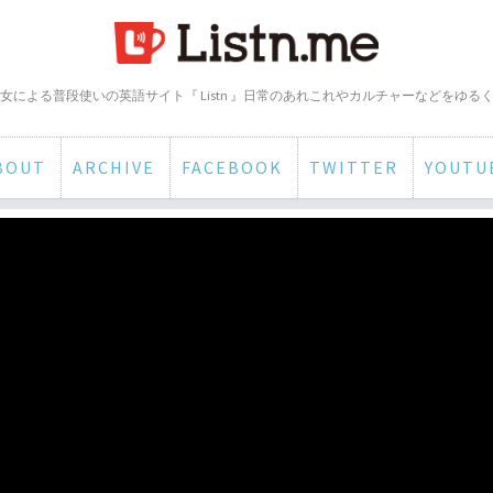
女による普段使いの英語サイト『 Listn 』日常のあれこれやカルチャーなどをゆる
BOUT
ARCHIVE
FACEBOOK
TWITTER
YOUTU