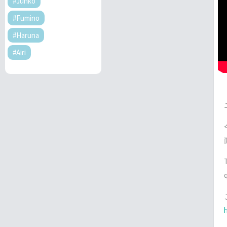
#Junko
#Fumino
#Haruna
#Airi
T
q