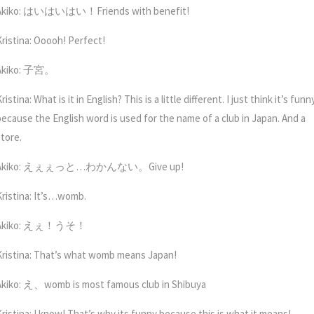
Akiko: はいはいはい！Friends with benefit!
Kristina: Ooooh! Perfect!
Akiko: 子宮。
ristina: What is it in English? This is a little different. I just think it’s funn
because the English word is used for the name of a club in Japan. And a
store.
Akiko: えぇぇっと…わかんない。Give up!
Kristina: It’s…womb.
Akiko: えぇ！うそ！
Kristina: That’s what womb means Japan!
Akiko: え、womb is most famous club in Shibuya
Kristina: I know! That’s why its funny because this is what it means!