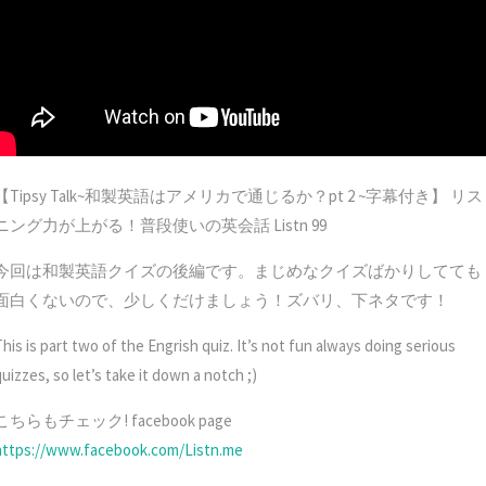
【Tipsy Talk~和製英語はアメリカで通じるか？pt 2 ~字幕付き】 リス
ニング力が上がる！普段使いの英会話 Listn 99
今回は和製英語クイズの後編です。まじめなクイズばかりしてても
面白くないので、少しくだけましょう！ズバリ、下ネタです！
his is part two of the Engrish quiz. It’s not fun always doing serious
uizzes, so let’s take it down a notch ;)
こちらもチェック! facebook page
https://www.facebook.com/Listn.me