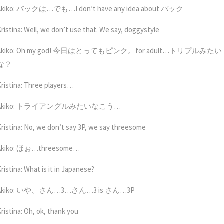
Akiko: バックは…でも…I don’t have any idea about バック
Kristina: Well, we don’t use that. We say, doggystyle
Akiko: Oh my god! 今日はとってもピンク。for adult…トリプルみたい
な？
Kristina: Three players…
Akiko: トライアングルみたいなこう…
Kristina: No, we don’t say 3P, we say threesome
Akiko: ほぉ…threesome…
ristina: What is it in Japanese?
Akiko: いや、さん…3…さん…3 is さん…3P
Kristina: Oh, ok, thank you