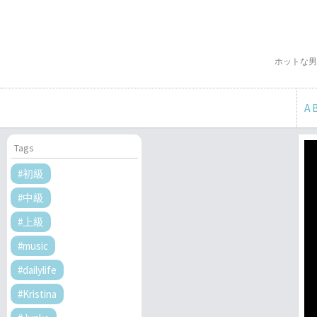
ホットな男
A
Tags
#初級
#中級
#上級
#music
#dailylife
#Kristina