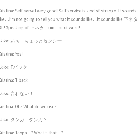
ristina: Self serve! Very good! Self service is kind of strange. It sounds
like…I’m not going to tell you what it sounds like…it sounds like 下ネタ.
Oh! Speaking of 下ネタ…um…next word!
Akiko: あぁ！ちょっとセクシー
ristina: Yes!
Akiko: Tバック
ristina: T back
Akiko: 言わない！
Kristina: Oh? What do we use?
Akiko: タンガ…タンガ？
Kristina: Tanga…? What’s that…?