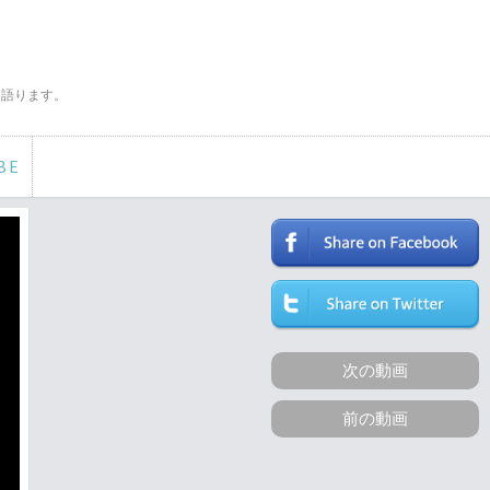
く語ります。
BE
次の動画
前の動画