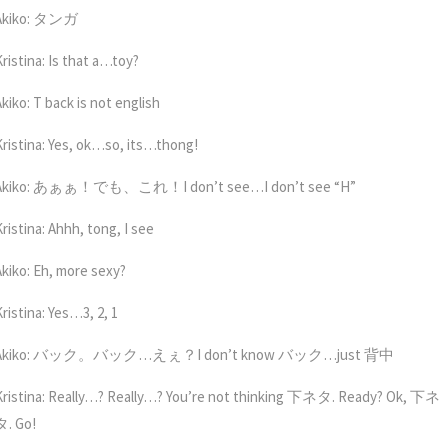
Akiko: タンガ
Kristina: Is that a…toy?
kiko: T back is not english
Kristina: Yes, ok…so, its…thong!
Akiko: あぁぁ！でも、これ！I don’t see…I don’t see “H”
ristina: Ahhh, tong, I see
Akiko: Eh, more sexy?
ristina: Yes…3, 2, 1
Akiko: バック。バック…えぇ？I don’t know バック…just 背中
Kristina: Really…? Really…? You’re not thinking 下ネタ. Ready? Ok, 下ネ
タ. Go!