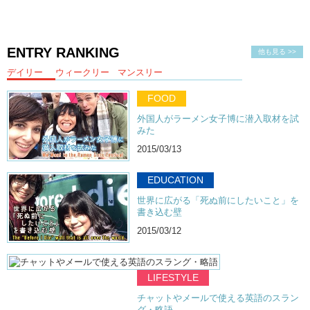
ENTRY RANKING
他も見る >>
デイリー
ウィークリー
マンスリー
FOOD
外国人がラーメン女子博に潜入取材を試
みた
2015/03/13
EDUCATION
世界に広がる「死ぬ前にしたいこと」を
書き込む壁
2015/03/12
LIFESTYLE
チャットやメールで使える英語のスラン
グ・略語