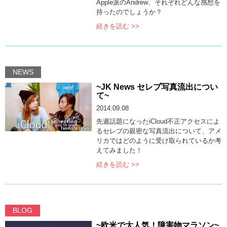
Apple派のAndrew、それぞれどんな感想を
持ったのでしょうか？
続きを読む >>
NEWS
~JK News セレブ写真流出につい
て~
2014.09.08
先週話題になったiCloud不正アクセスによ
るセレブの親密な写真流出について、アメ
リカではどのように受け取られているか考
えてみました！
続きを読む >>
BLOG
~欧米で大人気！障害物マラソン~