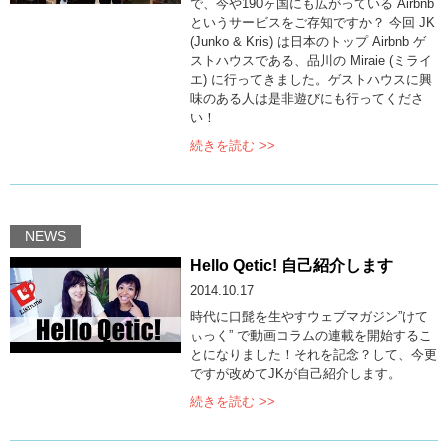
で、今や190ヶ国にも広がっている Airbnb
というサービスをご存知ですか？ 今回 JK
(Junko & Kris) は日本のトップ Airbnb ゲ
ストハウスである、品川の Miraie (ミライ
エ) に行ってきました。ゲストハウスに興
味のある人は是非遊びにも行ってくださ
い！
続きを読む >>
NEWS
Hello Qetic! 自己紹介します
2014.10.17
時代に口髭を生やすウェブマガジン”けて
ぃっく” で動画コラムの連載を開始するこ
とになりました！それを記念？して、今更
ですが改めてJKが自己紹介します。
続きを読む >>