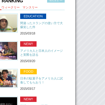
 RANKING
他も見る >>
ウィークリー
マンスリー
EDUCATION
間違ったスラングの使い方で大
爆笑した件
2015/03/18
NEW!!
アメリカ人と日本人のイメージ
と実際を語る
2015/03/20
FOOD
日本の駄菓子をアメリカ人に試
食してもらおう！
2015/03/17
NEW!!