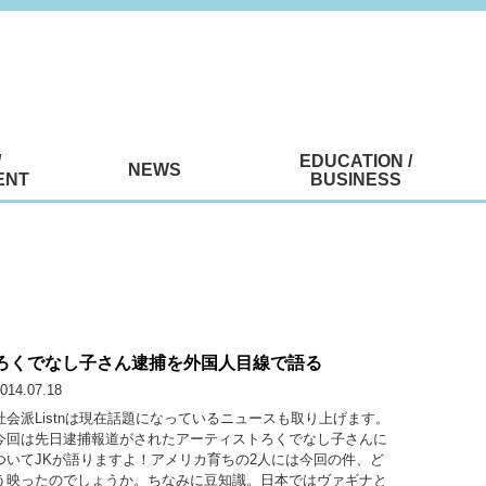
/
EDUCATION /
NEWS
ENT
BUSINESS
ろくでなし子さん逮捕を外国人目線で語る
014.07.18
社会派Listnは現在話題になっているニュースも取り上げます。
今回は先日逮捕報道がされたアーティストろくでなし子さんに
ついてJKが語りますよ！アメリカ育ちの2人には今回の件、ど
う映ったのでしょうか。ちなみに豆知識。日本ではヴァギナと