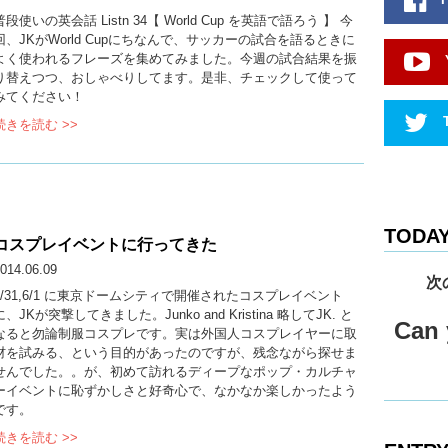
普段使いの英会話 Listn 34【 World Cup を英語で語ろう 】 今
回、JKがWorld Cupにちなんで、サッカーの試合を語るときに
よく使われるフレーズを集めてみました。今週の試合結果を振
り替えつつ、おしゃべりしてます。是非、チェックして使って
みてください！
続きを読む >>
TODAY
コスプレイベントに行ってきた
014.06.09
次
5/31,6/1 に東京ドームシティで開催されたコスプレイベント
に、JKが突撃してきました。Junko and Kristina 略してJK. と
Can y
なると勿論制服コスプレです。実は外国人コスプレイヤーに取
材を試みる、という目的があったのですが、残念ながら探せま
せんでした。。が、初めて訪れるディープなポップ・カルチャ
ーイベントに恥ずかしさと好奇心で、なかなか楽しかったよう
です。
続きを読む >>