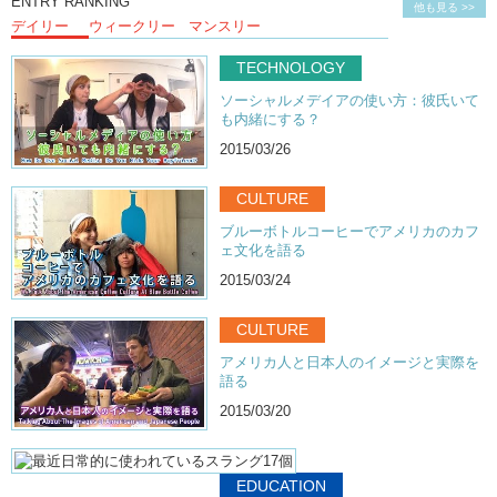
ENTRY RANKING
他も見る >>
デイリー
ウィークリー
マンスリー
TECHNOLOGY
ソーシャルメデイアの使い方：彼氏いて
も内緒にする？
2015/03/26
CULTURE
ブルーボトルコーヒーでアメリカのカフ
ェ文化を語る
2015/03/24
CULTURE
アメリカ人と日本人のイメージと実際を
語る
2015/03/20
EDUCATION