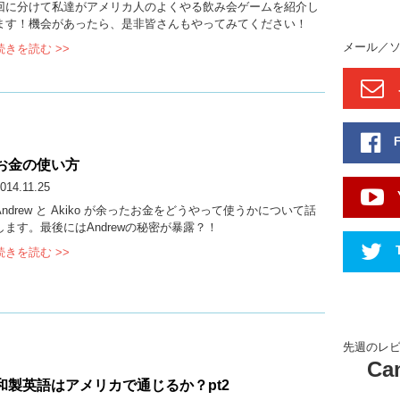
回に分けて私達がアメリカ人のよくやる飲み会ゲームを紹介し
ます！機会があったら、是非皆さんもやってみてください！
メール／
続きを読む >>
お金の使い方
014.11.25
Andrew と Akiko が余ったお金をどうやって使うかについて話
します。最後にはAndrewの秘密が暴露？！
続きを読む >>
先週のレ
Can
和製英語はアメリカで通じるか？pt2