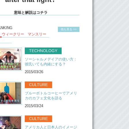
意味と解説はコチラ
ANKING
他も見る >>
ウィークリー
マンスリー
TECHNOLOGY
ソーシャルメデイアの使い方：
彼氏いても内緒にする？
2015/03/26
CULTURE
ブルーボトルコーヒーでアメリ
カのカフェ文化を語る
2015/03/24
CULTURE
アメリカ人と日本人のイメージ