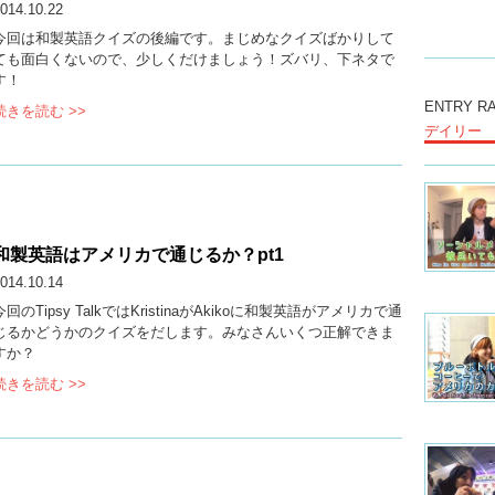
014.10.22
今回は和製英語クイズの後編です。まじめなクイズばかりして
ても面白くないので、少しくだけましょう！ズバリ、下ネタで
す！
ENTRY R
続きを読む >>
デイリー
和製英語はアメリカで通じるか？pt1
014.10.14
今回のTipsy TalkではKristinaがAkikoに和製英語がアメリカで通
じるかどうかのクイズをだします。みなさんいくつ正解できま
すか？
続きを読む >>