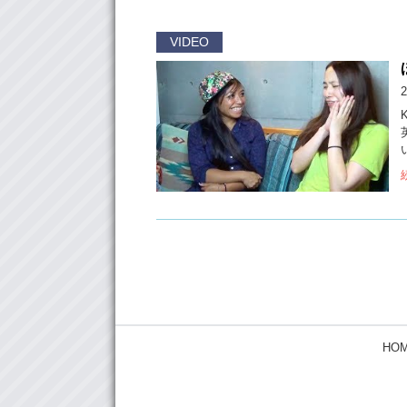
VIDEO
2
HO