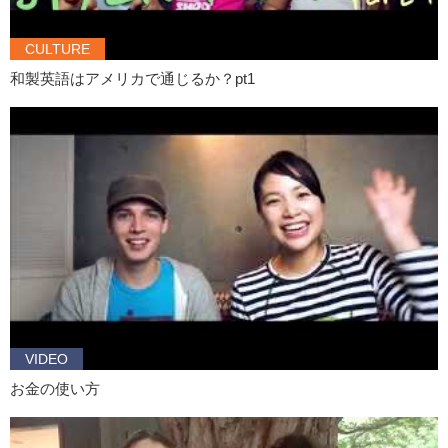
A: I fell asleep in park. IN PARK.
CULTURE
K: But…a kind gardener …
和製英語はアメリカで通じるか？pt1
A: But a kind garden..gardener..
K: …took me to the ER..
A: Took me to..ER..ER.
K: Yes. She’s alive!
A: Yeah I’m alive!
K: Next time…we’ll have more drunk stories! Nice job today!
A: Thank you!!
K: CUT!
VIDEO
お金の使い方