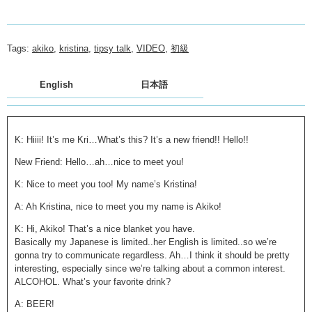
Tags:
akiko
,
kristina
,
tipsy talk
,
VIDEO
,
初級
English
日本語
K: Hiiii! It’s me Kri…What’s this? It’s a new friend!! Hello!!
New Friend: Hello…ah…nice to meet you!
K: Nice to meet you too! My name’s Kristina!
A: Ah Kristina, nice to meet you my name is Akiko!
K: Hi, Akiko! That’s a nice blanket you have.
Basically my Japanese is limited..her English is limited..so we’re
gonna try to communicate regardless. Ah…I think it should be pretty
interesting, especially since we’re talking about a common interest.
ALCOHOL. What’s your favorite drink?
A: BEER!