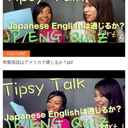
A: When I went to Brazilian Festival…
K: In Yoyogi park…
A: In Yoyogi park.
K: I drank too much.
A: I drank too much.
K: The Caipirinha’s are very strong.
CULTURE
和製英語はアメリカで通じるか？pt2
A: Caipirinha is so strong!
K: Yes..um..I did not make it home.
A: I didn’t..I didn’t make …make?
K: Make it home.
A: Make it home.
K: I fell asleep in the park.
A: I fell..fell..sleep.
K: I fell asleep..