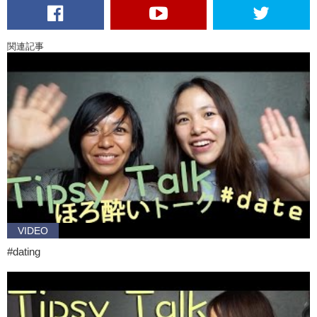
A: So strong.
K: It’s so good!
A: I have drank ..sugoku..
関連記事
K: Too much?
A: Sou!…too much and ah…I have slept..on my way home. On my
way…and some garden man..helped me..and took..mmm..nandaro…
K: Took you home?
A: Mmm..toku betsu na.. …ER…emergency room? Kind of…kind of
emergency room.
K: Ohh! Ok!
A: ER.
VIDEO
K: ER..ohhh ok!
#dating
K: So! Let’s review! Hmm…for Akiko’s Drunk story…I went to the
Brazilian Fest in Yoyogi, but I drank too much. Ready? Hai douzo…
A: When..when I…one more…
K: When I went to the Brazilian Festival…