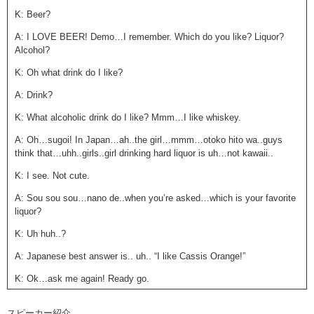
K: Beer?
A: I LOVE BEER! Demo…I remember. Which do you like? Liquor?
Alcohol?
K: Oh what drink do I like?
A: Drink?
K: What alcoholic drink do I like? Mmm…I like whiskey.
A: Oh…sugoi! In Japan…ah..the girl…mmm…otoko hito wa..guys
think that…uhh..girls..girl drinking hard liquor is uh…not kawaii..
K: I see. Not cute.
A: Sou sou sou…nano de..when you’re asked…which is your favorite
liquor?
K: Uh huh..?
A: Japanese best answer is.. uh.. “I like Cassis Orange!”
K: Ok…ask me again! Ready go.
A: Oh ok! Oh Kristina..which drink…what is your favorite liquor drink?
スピーカー紹介