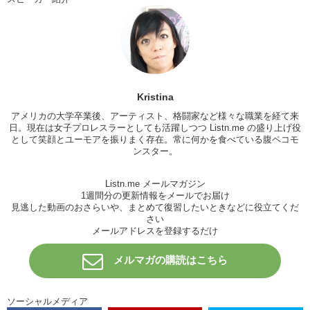
K: I like Cassis Orange!
A: Ah! So cute!
K: It’s interesting but I think it’s a little different in America. If a girl
can drink hard liquor they think.. “Oh she’s cool!”
A: Ehhh??
Kristina
K: “I can talk to her!”
アメリカの大学卒業後、アーティスト、格闘家など様々な職業を経て来
日。現在は女子プロレスラーとしても活躍しつつ Listn.me の盛り上げ役
A: I love..I love alcohol…So..I do..I did many…shippai. ..Fai…fails.
として笑顔とユーモアを振りまく存在。常に何かを食べている腹ペコモ
ンスター。
K: Fails.
A: Fails. For example…I sleep..slip slipped?
Listn.me メールマガジン
1週間分の更新情報をメールでお届け
K: Slept.
見逃した動画のおさらいや、まとめて復習したいときなどに役立てくだ
さい
A: Slept at Yoyogi park. I..I went..I went ..Brazilian Festa.
メールアドレスを登録するだけ
K: Brazilian Festival
メルマガの購読はこちら
A: The Brazilian Festival. I drank Caipirinha. Did you know Caipirinha?
K: Caipirinha. Yes.
ソーシャルメディア