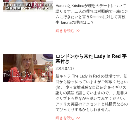
HarunaとKristinaが理想のデートについて
語ります。二人の理想は対照的で一緒にジ
ムに行きたいと言うKristinaに対して高校
生Harunaの理想は…？
続きを読む >>
ロンドンから来た Lady in Red 字
幕付き
2014.07.17
新キャラ The Lady in Red の登場です。初
回から酔っ払っていますがご容赦ください
(笑。 少々支離滅裂な自己紹介をイギリス
訛りの英語で話していますので、、是非ス
クリプトも見ながら聴いてみてください。
アメリカ英語のアクセントと結構異なるの
でびっくりするかもしれません。
続きを読む >>