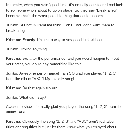
In theater, when you said “good luck” it’s actually considered bad luck
to someone who’s about to go on stage. So they say “break a leg”
because that’s the worst possible thing that could happen.
Junko:
But not in literal meaning. Don’t…you don’t want them to
break a leg.
Kristina:
Exactly. It’s just a way to say good luck without…
Junko:
Jinxing anything.
Kristina:
So, after the performance, and you would happen to meet
your artist, you could say something like this!
Junko:
Awesome performance! I am SO glad you played “1, 2, 3”
from the album “ABC”! My favorite song!
Kristina:
Do that again slower.
Junko:
What did I say?
Awesome show. I’m really glad you played the song “1, 2, 3” from the
album “ABC”
Kristina:
Obviously the song “1, 2, 3” and “ABC” aren’t real album
titles or song titles but just let them know what you enjoyed about