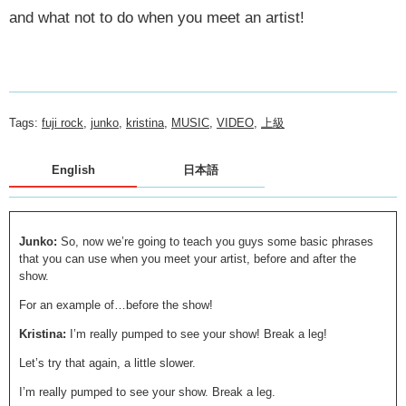
and what not to do when you meet an artist!
Tags:
fuji rock
,
junko
,
kristina
,
MUSIC
,
VIDEO
,
上級
English
日本語
Junko:
So, now we’re going to teach you guys some basic phrases
that you can use when you meet your artist, before and after the
show.
For an example of…before the show!
Kristina:
I’m really pumped to see your show! Break a leg!
Let’s try that again, a little slower.
I’m really pumped to see your show. Break a leg.