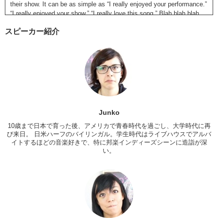
their show. It can be as simple as “I really enjoyed your performance.”
“I really enjoyed your show.” “I really love this song.” Blah blah blah.
Junko:
“I really love you”
スピーカー紹介
Kristina:
Don’t do that. That falls under the creepy, that-person-might-
be-a-stalker thing.
Junko:
Can I just…can I just…touch you…?
Kristina:
And then we get comments saying “yes you can”
Junko
10歳まで日本で育った後、アメリカで青春時代を過ごし、大学時代に再
び来日。 日米ハーフのバイリンガル。学生時代はライブハウスでアルバ
イトするほどの音楽好きで、特に邦楽インディーズシーンに造詣が深
い。