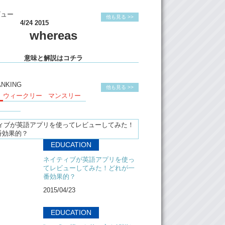
Yea…a hanamaru
ビュー
他も見る >>
4/24 2015
whereas
意味と解説はコチラ
ANKING
他も見る >>
ウィークリー
マンスリー
EDUCATION
ネイティブが英語アプリを使っ
てレビューしてみた！どれが一
番効果的？
2015/04/23
EDUCATION