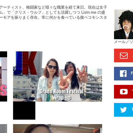
アーティスト、格闘家など様々な職業を経て来日。現在は女子
Kristina:
ム
」で「
クリス・ウルフ
」としても活躍しつつ Listn.me の盛
chorus p
ーモアを振りまく存在。常に何かを食べている腹ペコモンスタ
you wait 
then in t
gonna h
Junko: S
メール／
sound?
Kristina:
like…
Junko: It
round
…m
Kristina:
Junko: Y
Kristina
Junko: I
Kristina
MUSIC