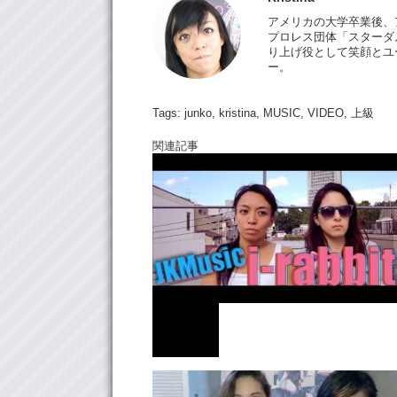
アメリカの大学卒業後、
プロレス団体「
スターダ
り上げ役として笑顔とユ
ー。
Tags:
junko
,
kristina
,
MUSIC
,
VIDEO
,
上級
関連記事
MUSIC