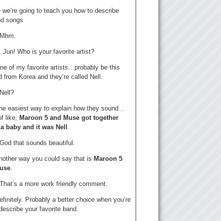
 we’re going to teach you how to describe
nd songs
: Mhm.
Jun! Who is your favorite artist?
ne of my favorite artists…probably be this
 from Korea and they’re called Nell.
 Nell?
he easiest way to explain how they sound…
of like,
Maroon 5 and Muse got together
a baby and it was Nell
.
 God that sounds beautiful.
nother way you could say that is
Maroon 5
use
.
: That’s a more work friendly comment.
finitely. Probably a better choice when you’re
 describe your favorite band.