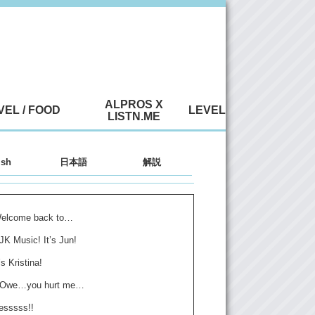
ALPROS X
VEL / FOOD
LEVEL
LISTN.ME
ish
日本語
解説
Welcome back to…
 JK Music! It’s Jun!
’s Kristina!
a: Owe…you hurt me…
esssss!!