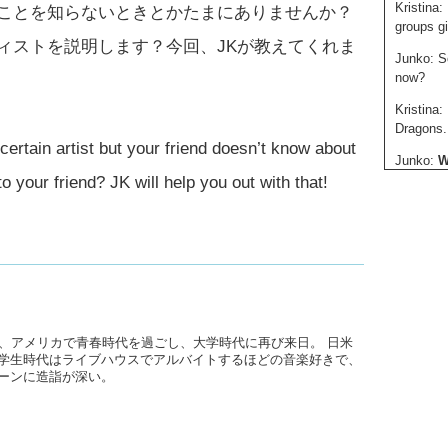
Kristina:
ことを知らないときとかたまにありませんか？
groups gi
ィストを説明します？今回、JKが教えてくれま
Junko: So
now?
Kristina:
Dragons.
ertain artist but your friend doesn’t know about
Junko:
W
of theirs
o your friend? JK will help you out with that!
Kristina:
is the s
Junko:
H
Kristina:
many dif
feel hope
後、アメリカで青春時代を過ごし、大学時代に再び来日。 日米
学生時代はライブハウスでアルバイトするほどの音楽好きで、
Junko: H
ーンに造詣が深い。
Kristina:
like…“I’m
Junko: T