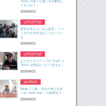
“even” の様々な使い方を解説し
てもらおう！
2015/04/23
LIFESTYLE
留学を考えている人必見！ アメ
リカの大学生活はこうなってい
る
2015/04/22
LIFESTYLE
またまたネイティブが “Fuck” と
“Bitch” 使用法について語るよ！
2015/04/22
ALPROS
Week 3 上級：自分の考えを述
べる I think that ~ の使用法 3
2015/04/23