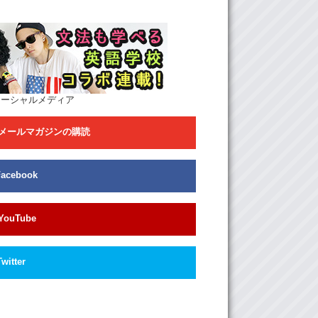
 “That I’ve let you down?” And then there’s the
art which is like…um…“Your time will come if
for it…” yes there is that part of regret, but
he chorus he’s saying, he’s just saying
it’s
appen
, whatever it is.
o it made you feel hopeful. What about the
ソーシャルメディア
メールマガジンの購読
 The sound is pretty upbeat, you know, it’s
’s catchy. I feel like
the sound is kind of
Facebook
aybe a harder rock…would just be spikes.
Sharp notes
YouTube
ea
: I understand what you mean.
Twitter
 just imagine…
: A hanamaru?