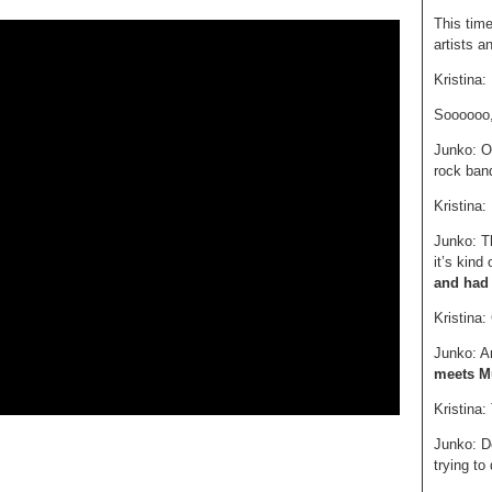
This time
artists a
Kristina
Soooooo, 
Junko: O
rock band
Kristina:
Junko: T
it’s kind 
and had 
Kristina:
Junko: A
meets M
Kristina
Junko: De
trying to