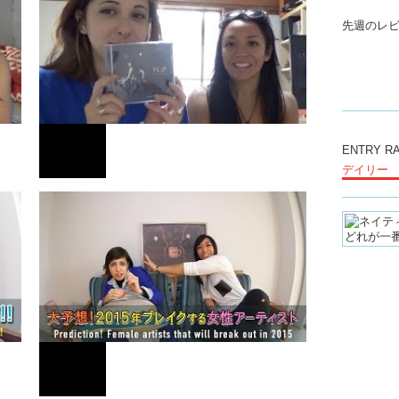
Junko: 
先週のレ
GREENROOM FESTIVAL’14 に行ってきた
PART4
ENTRY R
デイリー
MUSIC
Junkoの邦楽ロック教室！FLiP