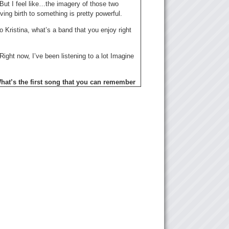
 But I feel like…the imagery of those two
ving birth to something is pretty powerful.
 Kristina, what’s a band that you enjoy right
 Right now, I’ve been listening to a lot Imagine
hat’s the first song that you can remember
 that really left like an impression.
 Well, it would have to be
Amsterdam
. Which
ong that you sent me in a LINE message.
ow did that song make you feel?
 You know, the lyrics can be interpreted in
ferent ways, but that song kind of made me
ful.
opeful?
 I know he’s saying I’m sorry. Like…so lyrics
 sorry lover…I’m sorry”
hat I’ve changed…?