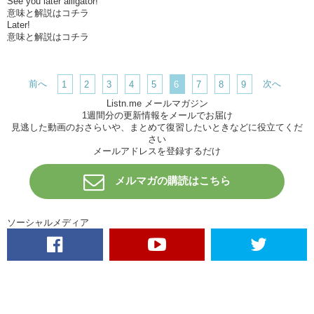
See you later alligator!
意味と解説はコチラ
Later!
意味と解説はコチラ
前へ
次へ
1
2
3
4
5
6
7
8
9
Listn.me メールマガジン
1週間分の更新情報をメールでお届け
見逃した動画のおさらいや、まとめて復習したいときなどに役立てくだ
さい
メールアドレスを登録するだけ
メルマガの購読はこちら
ソーシャルメディア