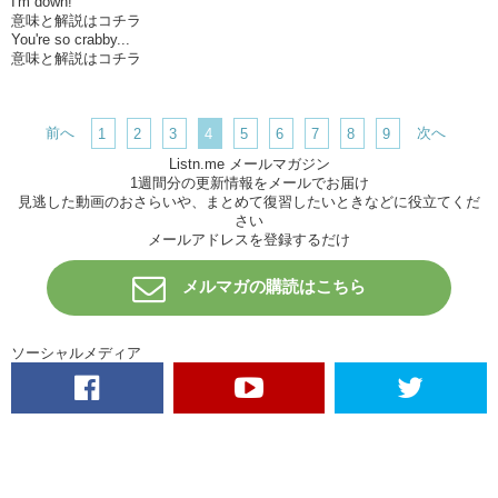
I'm down!
意味と解説はコチラ
You're so crabby...
意味と解説はコチラ
前へ
次へ
1
2
3
4
5
6
7
8
9
Listn.me メールマガジン
1週間分の更新情報をメールでお届け
見逃した動画のおさらいや、まとめて復習したいときなどに役立てくだ
さい
メールアドレスを登録するだけ
メルマガの購読はこちら
ソーシャルメディア