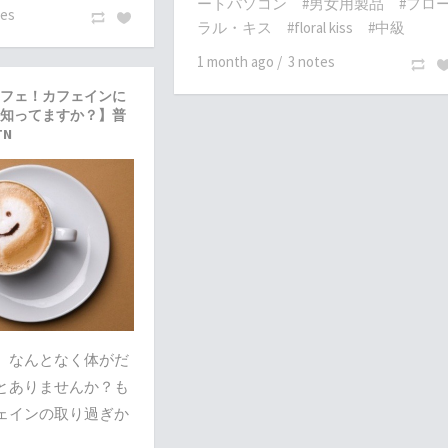
ートパソコン
#男女用製品
#フロ
tes
ラル・キス
#floral kiss
#中級
1 month ago
/
3 notes
フェ！カフェインに
知ってますか？】普
TN
、なんとなく体がだ
とありませんか？も
ェインの取り過ぎか