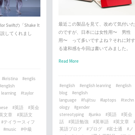
最近この製品を見て、改めて気付い
Swiftの「Shake It
のですが、日本には女性用〜 男性
naが解説してくれまし
用〜 って多いですよね？それに対
る違和感を今回は書いてみました。
Read More
#kristina
#englis
#english
#english leanring
#english
#english
blog
#english
 learning
#taylor
language
#fujitsu
#laptops
#techn
ology
#gender
nese
#英語
#英会
stereotyping
#junko
#英語
#英会
#英文章
#英語文
話
#英語勉強
#英単語
#英文章
#テイラースィフ
英語ブログ
#ブログ
#富士通
#ノ
#music
#中級