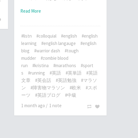
ー
Read More
#listn
#colloquial
#english
#english
learning
#english langauge
#english
blog
#warrior dash
#tough
mudder
#zombie blood
run
#kristina
#marathons
#sport
s
#running
#英語
#英単語
#英語
文章
#英会話
#英語勉強
#マラソ
ン
#障害物マラソン
#欧米
#スポ
ーツ
#英語ブログ
#中級
1 month ago
/
1 note