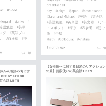
breakfast all
iac
#blood
day
#tokyo
#japan
#omotesando
#Sarah and Michael
#英語
#英会話
lloquial
#junko
#
#英語勉強
#英単語
#英文章
#デ
#英語勉強
#英単
トスポット
#東京
#表参道
#朝ご
ログ
#英語ブロ
飯
#中級
い
#血液型
#中
#listn
#colloquial
#kristina
1 month ago
te
【女性用〜に対する日米のリアクション
の差】普段使いの英会話 LISTN
詞から英語や考え方
OFF BY TAYLOR
会話 LISTN