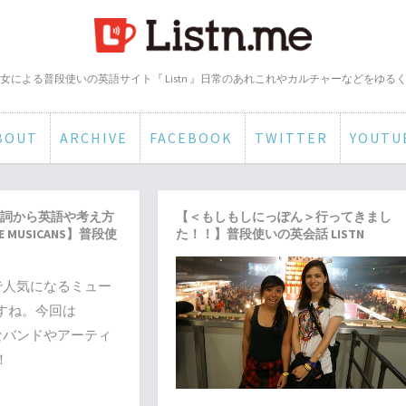
女による普段使いの英語サイト『 Listn 』日常のあれこれやカルチャーなどをゆる
BOUT
ARCHIVE
FACEBOOK
TWITTER
YOUTU
詞から英語や考え方
【＜もしもしにっぽん＞行ってきまし
 MUSICANS】普段使
た！！】普段使いの英会話 LISTN
eで人気になるミュー
すね。今回は
気なバンドやアーティ
！