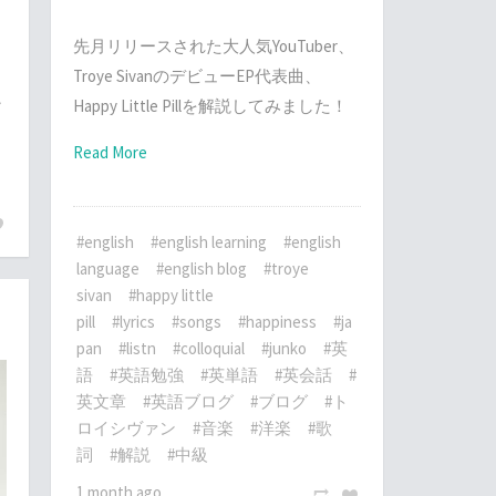
先月リリースされた大人気YouTuber、
Troye SivanのデビューEP代表曲、
ー
Happy Little Pillを解説してみました！
Read More
#english
#english learning
#english
language
#english blog
#troye
sivan
#happy little
pill
#lyrics
#songs
#happiness
#ja
pan
#listn
#colloquial
#junko
#英
語
#英語勉強
#英単語
#英会話
#
英文章
#英語ブログ
#ブログ
#ト
ロイシヴァン
#音楽
#洋楽
#歌
詞
#解説
#中級
1 month ago