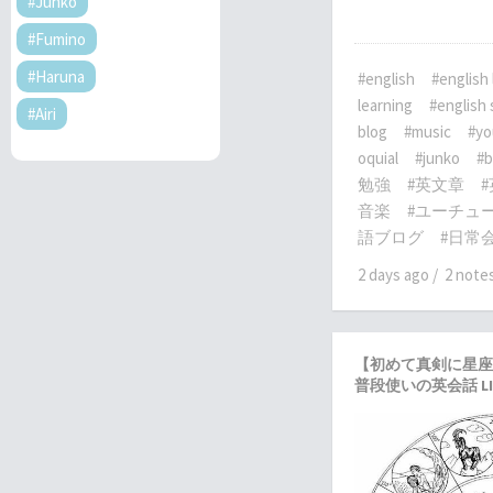
#Junko
#Fumino
#Haruna
#english
#english
learning
#english
#Airi
blog
#music
#yo
oquial
#junko
#b
勉強
#英文章
音楽
#ユーチュ
語ブログ
#日常
2 days ago
/
2 note
【初めて真剣に星座
普段使いの英会話 LI