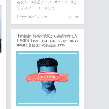
英文章
#英語ブログ
#ブログ
#ヒ
ップスター
#アメリカ
1 week ago
/
1 note
【音楽編〜洋楽の歌詞から英語や考え方
を学ぼう！HAPPY LITTLE PILL BY TROYE
SIVAN】普段使いの英会話 LISTN
で