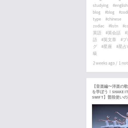
studying
#english
blog
#blog
#zod
type
#chinese
zodiac
#listn
#co
英語
#英会話
語
#英文章
#ブ
グ
#星座
#星占
級
2 weeks ago
/
1 no
【音楽編〜洋楽の歌
を学ぼう！SHAKE IT 
SWIFT】普段使いの英