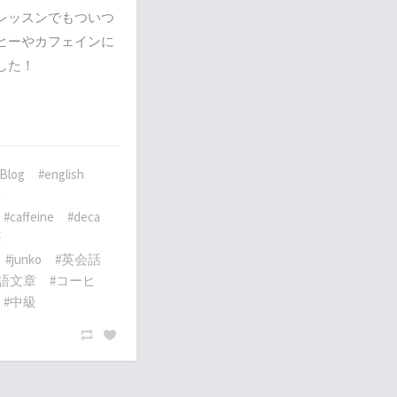
レッスンでもついつ
ヒーやカフェインに
した！
 Blog
#english
h
#caffeine
#deca
語
#junko
#英会話
英語文章
#コーヒ
#中級