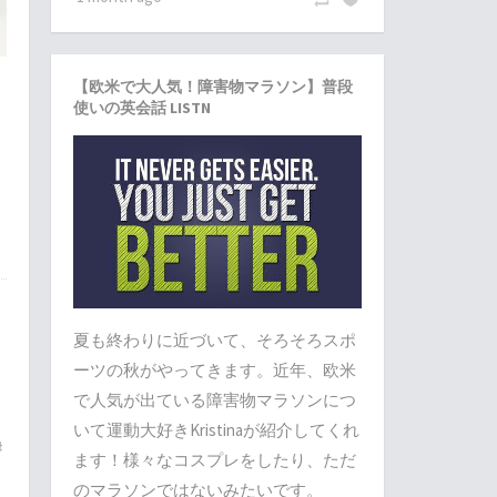
【欧米で大人気！障害物マラソン】普段
た
使いの英会話 LISTN
す
夏も終わりに近づいて、そろそろスポ
ーツの秋がやってきます。近年、欧米
で人気が出ている障害物マラソンにつ
いて運動大好きKristinaが紹介してくれ
#
ます！様々なコスプレをしたり、ただ
のマラソンではないみたいです。