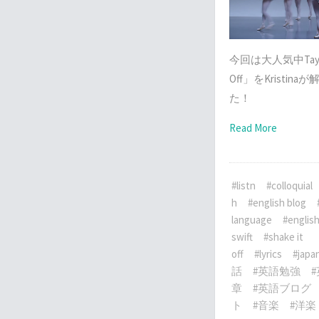
今回は大人気中Taylor 
Off」をKristi
た！
Read More
#listn
#colloquial
h
#english blog
language
#english
swift
#shake it
off
#lyrics
#japa
話
#英語勉強
章
#英語ブログ
ト
#音楽
#洋楽