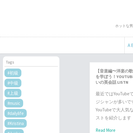
ホットな男
A
Tags
【音楽編〜洋楽の歌
#初級
を学ぼう！YOUTUBE
いの英会話 LISTN
#中級
#上級
最近ではYouTub
ジシャンが多いで
#music
YouTubeで大人
#dailylife
ストを紹介します
#Kristina
Read More