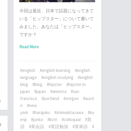
た
＜
今回は最近、日本で話題になってきて
し
いる「ヒップスター」について書いて
みました。あなたは「ヒップスター」
ですか？
Read More
#english
#english learning
#english
language
#english studying
#english
blog
#blog
#hipster
#hipster in
japan
#japan
#america
#san
francisco
#portland
#oregon
#austi
n
#new
york
#harajuku
#shimokitazawa
#ko
enji
#junko
#listn
#colloquial
#英
カ
語
#英会話
#英語勉強
#英単語
#