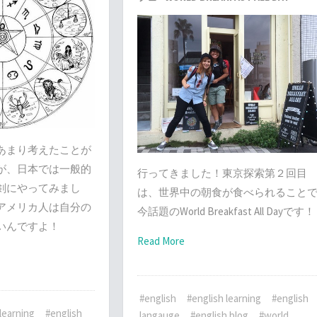
あまり考えたことが
が、日本では一般的
行ってきました！東京探索第２回目
剣にやってみまし
は、世界中の朝食が食べられること
アメリカ人は自分の
今話題のWorld Breakfast All Dayです！
いんですよ！
Read More
#english
#english learning
#english
learning
#english
langauge
#english blog
#world