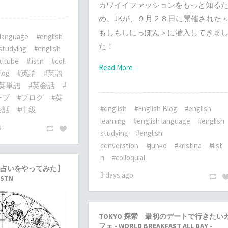
カワイイファッションをもっと知る
め、JKが、９月２８日に開催された
もしもしにっぽん＞に潜入してきま
 language
#english
た！
 studying
#english
utube
#listn
#coll
Read More
log
#英語
#英語
#英単語
#英会話
#
ーブ
#ブログ
#英
#english
#English Blog
#english
会話
#中級
learning
#english language
#english
s
studying
#english
converstion
#junko
#kristina
#list
n
#colloquial
占いをやってみた】
3 days ago
STN
TOKYO 探索 最初のデートで行きたい
フェ - WORLD BREAKFAST ALL DAY -