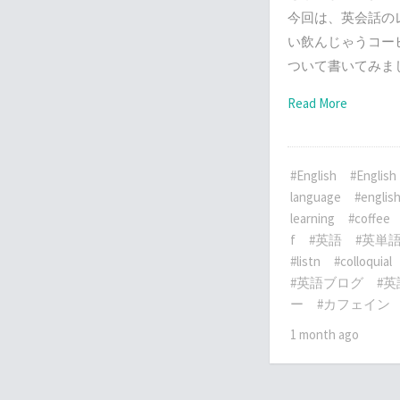
今回は、英会話の
い飲んじゃうコー
ついて書いてみま
Read More
#English
#English
language
#englis
learning
#coffee
f
#英語
#英単
#listn
#colloquial
#英語ブログ
#
ー
#カフェイン
1 month ago