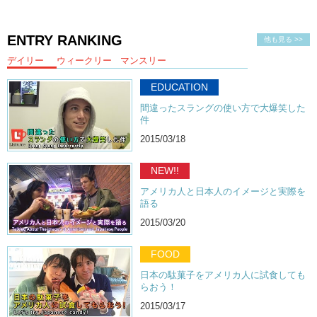
ENTRY RANKING
他も見る >>
デイリー
ウィークリー
マンスリー
EDUCATION
間違ったスラングの使い方で大爆笑した
件
2015/03/18
NEW!!
アメリカ人と日本人のイメージと実際を
語る
2015/03/20
FOOD
日本の駄菓子をアメリカ人に試食しても
らおう！
2015/03/17