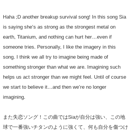
Haha ;D another breakup survival song! In this song Sia
is saying she’s as strong as the strongest metal on
earth, Titanium, and nothing can hurt her…even if
someone tries. Personally, I like the imagery in this
song. I think we all try to imagine being made of
something stronger than what we are. Imagining such
helps us act stronger than we might feel. Until of course
we start to believe it…and then we’re no longer
imagining.
また失恋ソング！この曲ではSiaが自分は強い、この地
球で一番強いチタンのように強くて、何も自分を傷つけ