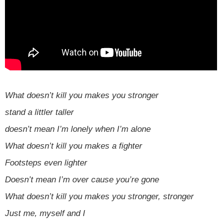
What doesn’t kill you makes you stronger
stand a littler taller
doesn’t mean I’m lonely when I’m alone
What doesn’t kill you makes a fighter
Footsteps even lighter
Doesn’t mean I’m over cause you’re gone
What doesn’t kill you makes you stronger, stronger
Just me, myself and I