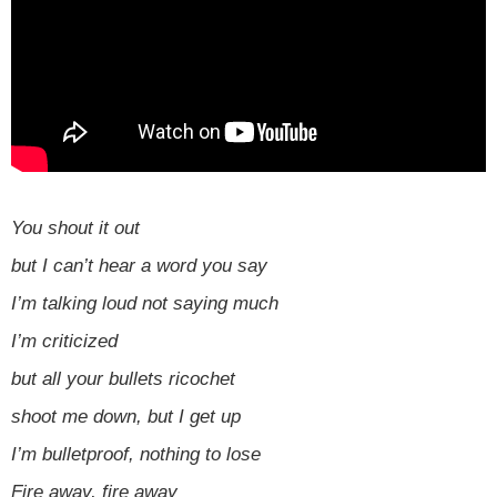
You shout it out
but I can’t hear a word you say
I’m talking loud not saying much
I’m criticized
but all your bullets ricochet
shoot me down, but I get up
I’m bulletproof, nothing to lose
Fire away, fire away