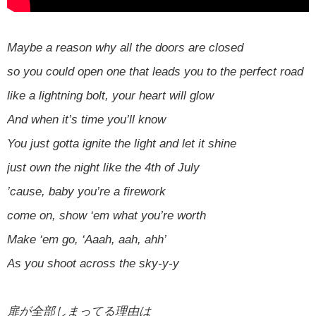
Maybe a reason why all the doors are closed
so you could open one that leads you to the perfect road
like a lightning bolt, your heart will glow
And when it’s time you’ll know
You just gotta ignite the light and let it shine
just own the night like the 4th of July
’cause, baby you’re a firework
come on, show ‘em what you’re worth
Make ‘em go, ‘Aaah, aah, ahh’
As you shoot across the sky-y-y
扉が全部しまってる理由は