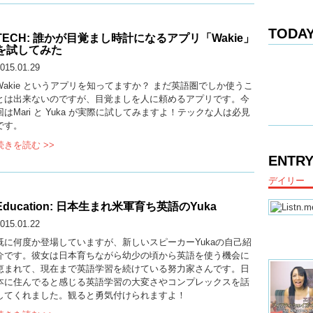
TODAY
TECH: 誰かが目覚まし時計になるアプリ「Wakie」
を試してみた
015.01.29
Wakie というアプリを知ってますか？ まだ英語圏でしか使うこ
とは出来ないのですが、目覚ましを人に頼めるアプリです。今
回はMari と Yuka が実際に試してみますよ！テックな人は必見
です。
続きを読む >>
ENTRY
デイリー
Education: 日本生まれ米軍育ち英語のYuka
015.01.22
既に何度か登場していますが、新しいスピーカーYukaの自己紹
介です。彼女は日本育ちながら幼少の頃から英語を使う機会に
恵まれて、現在まで英語学習を続けている努力家さんです。日
本に住んでると感じる英語学習の大変さやコンプレックスを話
してくれました。観ると勇気付けられますよ！