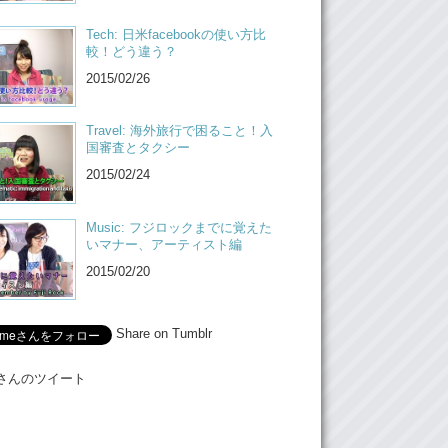
Tech: 日米facebookの使い方比
較！どう違う？
2015/02/26
Travel: 海外旅行で困ること！入
国審査とタクシー
2015/02/24
Music: フジロックまでに覚えた
いマナー、アーティスト編
2015/02/20
Share on Tumblr
Meさんのツイート