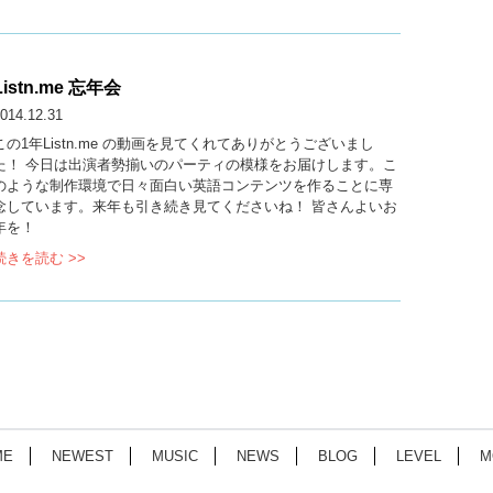
Listn.me 忘年会
014.12.31
この1年Listn.me の動画を見てくれてありがとうございまし
た！ 今日は出演者勢揃いのパーティの模様をお届けします。こ
のような制作環境で日々面白い英語コンテンツを作ることに専
念しています。来年も引き続き見てくださいね！ 皆さんよいお
年を！
続きを読む >>
ME
NEWEST
MUSIC
NEWS
BLOG
LEVEL
M