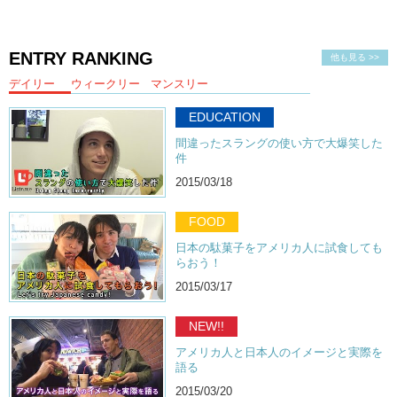
ENTRY RANKING
他も見る >>
デイリー
ウィークリー
マンスリー
EDUCATION
間違ったスラングの使い方で大爆笑した
件
2015/03/18
FOOD
日本の駄菓子をアメリカ人に試食しても
らおう！
2015/03/17
NEW!!
アメリカ人と日本人のイメージと実際を
語る
2015/03/20