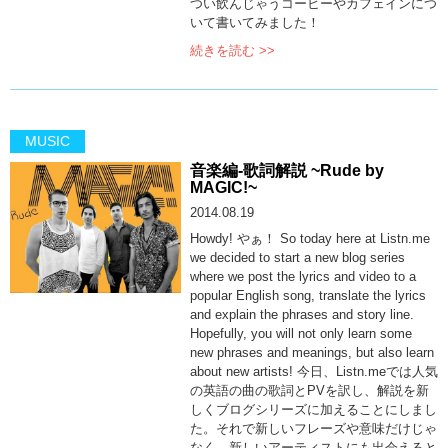
つい飲んじゃうコーヒーやカフェインにつ
いて書いてみました！
続きを読む >>
MUSIC
音楽編-歌詞解説 ~Rude by
MAGIC!~
2014.08.19
Howdy! やぁ！ So today here at Listn.me
we decided to start a new blog series
where we post the lyrics and video to a
popular English song, translate the lyrics
and explain the phrases and story line.
Hopefully, you will not only learn some
new phrases and meanings, but also learn
about new artists! 今日、Listn.meでは人気
の英語の曲の歌詞とPVを訳し、解説を新
しくブログシリーズに加えることにしまし
た。それで新しいフレーズや意味だけじゃ
なく、新しいアーティストにも出会えると