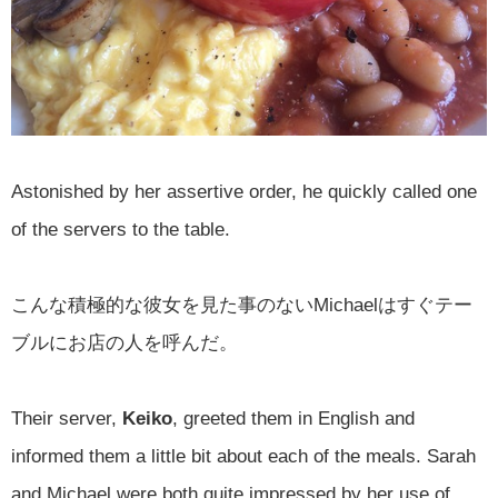
Astonished by her assertive order, he quickly called one
of the servers to the table.
こんな積極的な彼女を見た事のないMichaelはすぐテー
ブルにお店の人を呼んだ。
Their server,
Keiko
, greeted them in English and
informed them a little bit about each of the meals. Sarah
and Michael were both quite impressed by her use of