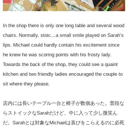
In the shop there is only one long table and several wood
chairs. Normally, stoic…a small smile played on Sarah’s
lips. Michael could hardly contain his excitement since
he knew he was scoring points with his frosty lady.
Towards the back of the shop, they could see a quaint
kitchen and two friendly ladies encouraged the couple to
sit where they please.
店内には長いテーブル一台と椅子が数個あった。普段な
らストイックなSarahだけど、中に入って少し微笑ん
だ。Sarahとは対象なMichaelは喜びをこらえるのに必死