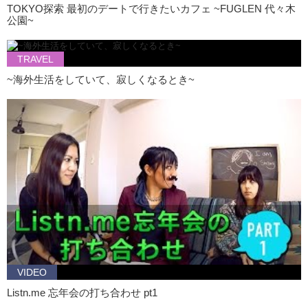
TOKYO探索 最初のデートで行きたいカフェ ~FUGLEN 代々木
公園~
TRAVEL
~海外生活をしていて、寂しくなるとき~
VIDEO
Listn.me 忘年会の打ち合わせ pt1