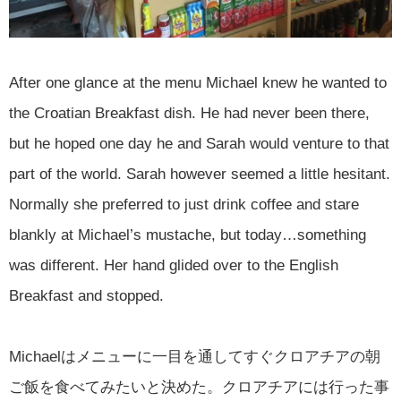
After one glance at the menu Michael knew he wanted to
the Croatian Breakfast dish. He had never been there,
but he hoped one day he and Sarah would venture to that
part of the world. Sarah however seemed a little hesitant.
Normally she preferred to just drink coffee and stare
blankly at Michael’s mustache, but today…something
was different. Her hand glided over to the English
Breakfast and stopped.
Michaelはメニューに一目を通してすぐクロアチアの朝
ご飯を食べてみたいと決めた。クロアチアには行った事