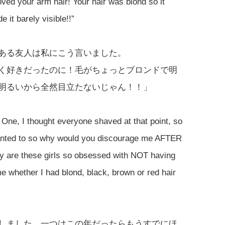
ved your arm hair! Your hair was blond so it
 it barely visible!!”
ある友人は私にこう言いました。
く好きだったのに！毛がちょっとブロンドで明
明るいから全然目立たないじゃん！！」
 One, I thought everyone shaved at that point, so
wanted to so why would you discourage me AFTER
hy are these girls so obsessed with NOT having
me whether I had blond, black, brown or red hair
しました。一つはこの年だったらもうすでにほ