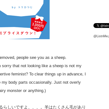
@Listn
r removed, people see you as a sheep.
m sorry that not looking like a sheep is not my
sertive feminist? To clear things up in advance, I
e my body parts occasionally. Just not overly
hairy monster or anything.)
るらしいですよ、、、。羊はたくさん毛があり