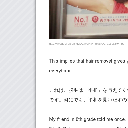
http://livedoor.blogimg.jp/airvolk84/imgs/e/1/e1dcc894.jpg
This implies that hair removal gives
everything.
これは、脱毛は「平和」を与えてく
です。何にでも、平和を見いだすの
My friend in 8
th
grade told me once,