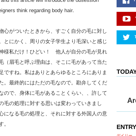
and this article will introduce the obsession
igners think regarding body hair.
物心がついたときから、すごく自分の毛に対し
。とにかく、周りの女子学生より毛深いと感じ
神様私だけ！ひどい！ 他人が自分の毛が見れ
毛（眉毛と呼ぶ理由は、そこに毛があって当た
TODAY
足ですね。私はありとあらゆるところにありま
た。最終的にはただの毛なので。勘弁してくだ
なので、身体に毛があることくらい、、許して
Ar
の毛の処理に対する思いは変わっていきまし
心になる毛の処理と、それに対する外国人の意
す。
ENTRY
デイリー