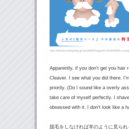
http://livedoor.blogimg.jp/airvolk84/imgs/4/c/4c944693-s.png
Apparently, if you don’t get you hai
Cleaver. I see what you did there. I’
priority. (Do I sound like a overly as
take care of myself perfectly. I shav
obsessed with it. I don’t look like a 
脱毛をしなければ羊のように見られ