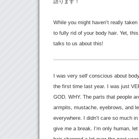
語ります！
While you might haven’t really taken 
to fully rid of your body hair. Yet, t
talks to us about this!
I was very self conscious about body h
the first time last year. I was just 
GOD. WHY. The parts that people are 
armpits, mustache, eyebrows, and le
everywhere. I didn’t care so much in 
give me a break. I’m only human, le