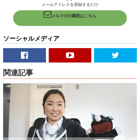
Aziz:
We often use “ever” with present perfect tense when talking
メールアドレスを登録するだけ
about experiences.
メルマガの購読はこちら
Mana:
今までに、とかこれまでにっていうeverだね
Aziz:
That’s right. Have you ever been to the US, Mana?
ソーシャルメディア
M
ana:
一回だけ行ったことがある！
Mana:
でも…もう一回聞きたいんだけど、なんで I went to the US
three times. じゃダメなの？ 日本語だとこれでも3回アメリカに行っ
た、っていう風になるんだけど。
関連記事
Aziz:
Hmm…well, “I went to the US 3 times,” sounds a bit odd. It
would be more natural to say “I went to the US
last year
.” Or “I went
to Canada
3 years ago
.” This shows a specific time. “I have been to
ドコドコ” is not focusing on time.
Mana:
なるほど。過去のある一点を表す言葉と一緒に使うのが過去形
で、今よりも前、いつでもいいから今よりも前に何かが起こったって
時に現在完了形。つまり…そうだね、今よりも前いつかに何かが起こ
ったって言うよりは、今よりも前にいつか怒った事がある、の方が自
然だもんね
Aziz:
There you go.