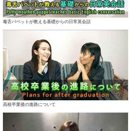
So guys, do you understand present perfect?
Mana:
もしまだわからないことがあれば、下のコメント欄にどんどん
書き込んでください
毒舌パペットが教える基礎からの日常英会話
Aziz:
This is a small fraction of present perfect so to be continued…
Bye guys.
Mana:
Bye.
高校卒業後の進路について