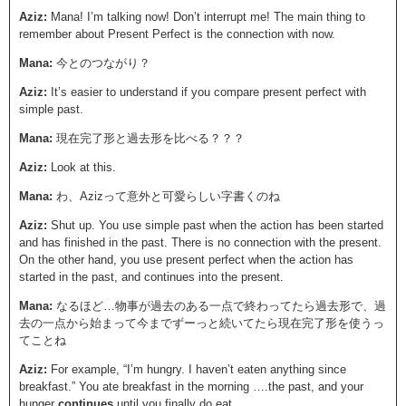
Aziz:
Mana! I’m talking now! Don’t interrupt me! The main thing to
remember about Present Perfect is the connection with now.
Mana:
今とのつながり？
Aziz:
It’s easier to understand if you compare present perfect with
simple past.
Mana:
現在完了形と過去形を比べる？？？
Aziz:
Look at this.
Mana:
わ、Azizって意外と可愛らしい字書くのね
Aziz:
Shut up. You use simple past when the action has been started
and has finished in the past. There is no connection with the present.
On the other hand, you use present perfect when the action has
started in the past, and continues into the present.
Mana:
なるほど…物事が過去のある一点で終わってたら過去形で、過
去の一点から始まって今までずーっと続いてたら現在完了形を使うっ
てことね
Aziz:
For example, “I’m hungry. I haven’t eaten anything since
breakfast.” You ate breakfast in the morning ….the past, and your
hunger
continues
until you finally do eat.