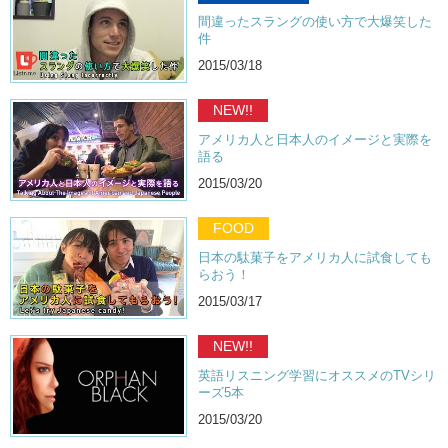
間違ったスラングの使い方で大爆笑した
件
2015/03/18
NEW!!
アメリカ人と日本人のイメージと実際を
語る
2015/03/20
FOOD
日本の駄菓子をアメリカ人に試食しても
らおう！
2015/03/17
NEW!!
英語リスニング学習にオススメのTVシリ
ーズ5本
2015/03/20