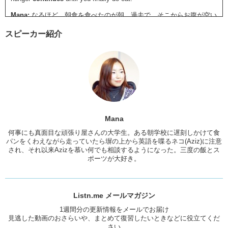
Mana:
なるほど。朝食を食べたのが朝、過去で、そこからお腹が空い
てるっていう状態が今まで続いてるって時に現在完了形を使うんだ
スピーカー紹介
Aziz:
Right.
Mana:
なるほどー。現在完了形ってそういうやって使うんだね。他に
も使い方ってある？
Aziz:
That’s good question. We use present perfect when we talk
about experiences. For example, “I have been to the US three times.”
Mana:
なんか聞いた事ある！
Mana
Aziz:
Haha it’s common phrase so you should try using it!
何事にも真面目な頑張り屋さんの大学生。ある朝学校に遅刻しかけて食
パンをくわえながら走っていたら塀の上から英語を喋るネコ(Aziz)に注意
Mana:
でもI have…ってなんだっけ？どういう意味？
され、それ以来Azizを慕い何でも相談するようになった。三度の飯とス
Aziz:
“I have been to the US three times.” means that you went to the
ポーツが大好き。
US three times before.
Mana:
前に、アメリカに3回行った事があるってことか！
Listn.me メールマガジン
Aziz:
Yes! Mana, have you ever been to the US?
1週間分の更新情報をメールでお届け
Mana:
ever…?
見逃した動画のおさらいや、まとめて復習したいときなどに役立てくだ
さい