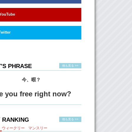
 I know…it’s like who do we ask?
YouTube
 don’t wanna be like…I don’t wanna be those
s..
: Excuse me..
Twitter
 wanna know where your costumes are.
: Where are your costumes?
 wanna cosplay.
'S PHRASE
他も見る >>
 Kristina had found this place earlier.
 Misado.
今、暇？
 we would like to check this place out. And
 uh…hey look they’re hiring! ..they will uh
e you free right now?
stumes.
It’s a couple!
k! No more, see you later!
 RANKING
他も見る >>
fter
numerous
failed searches…we finally
ウィークリー
マンスリー
mething in our budget.