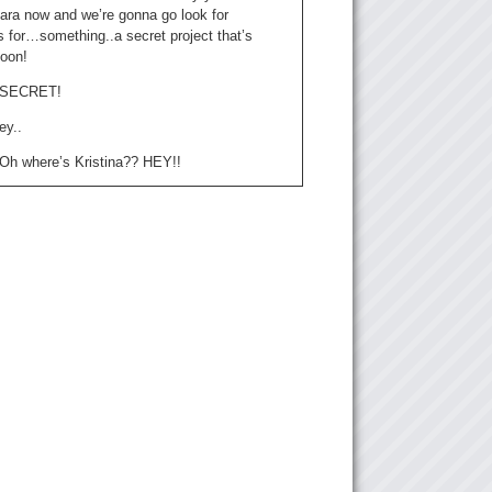
bara now and we’re gonna go look for
 for…something..a secret project that’s
oon!
: SECRET!
ey..
: Oh where’s Kristina?? HEY!!
 wonder if you guys can hear me and
and me.
Does it.. Does it make a difference
or not you see the mouth?
: They always wanna see your mouth. YEAH!
k.
 We’re gonna check out the store “Lover
ere in Akihabara and look for…
SKIRTS!
: SKIRTS!
ell
that store was a bust!