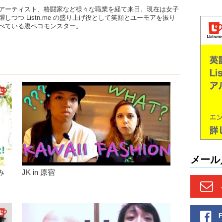
Kristina
アーティスト、格闘家など様々な職業を経て来日。現在は女子
thought w
しつつ Listn.me の盛り上げ役として笑顔とユーモアを振り
べている腹ペコモンスター。
Junko: Bu
Kristina:
Junko:
W
Kristina
Junko: 
Junko: I
Kristina
Junko: 
where…I 
メール
Kristina:
み
JK in 原宿
Junko:
Kristina:
Junko: nn