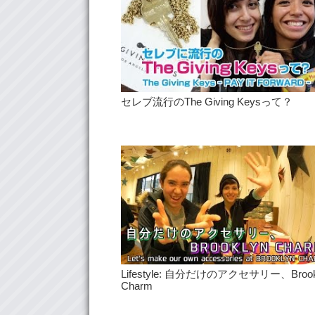
セレブ流行のThe Giving Keysって？
Lifestyle: 自分だけのアクセサリー、Brook
Charm