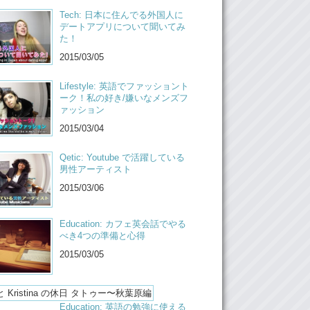
Tech: 日本に住んでる外国人に
 at Donki Hote,
デートアプリについて聞いてみ
た！
ut the Donki Hote in Akihabara does have a
osplay section than um..the other Donki Hotes
2015/03/05
 been too, which is very limited. ..OW!
Lifestyle: 英語でファッショント
 I’m hungry. Let’s go get food.
ーク！私の好き/嫌いなメンズフ
ァッション
m sick.
2015/03/04
e found costumes!
Qetic: Youtube で活躍している
 Yay!
男性アーティスト
e’ll show you guys ..um..next time..maybe.
2015/03/06
 Bye!
Education: カフェ英会話でやる
ye!
べき4つの準備と心得
2015/03/05
Education: 英語の勉強に使える