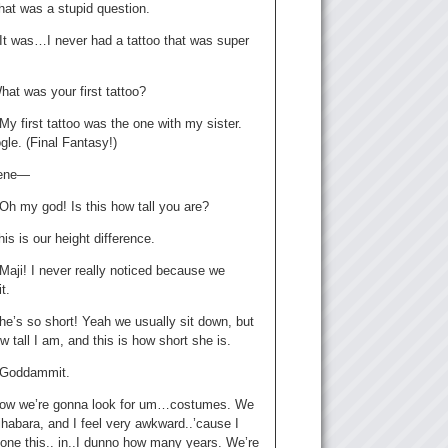
hat was a stupid question.
 It was…I never had a tattoo that was super
at was your first tattoo?
 My first tattoo was the one with my sister.
le. (Final Fantasy!)
ene—
 Oh my god! Is this how tall you are?
is is our height difference.
 Maji! I never really noticed because we
t.
he’s so short! Yeah we usually sit down, but
ow tall I am, and this is how short she is.
: Goddammit.
ow we’re gonna look for um…costumes. We
ihabara, and I feel very awkward..’cause I
one this.. in..I dunno how many years. We’re