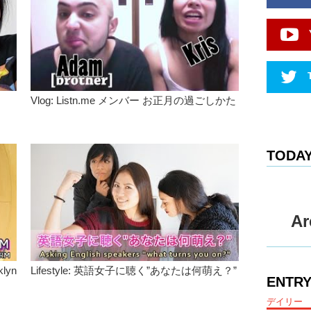
Kristina:
Junko: I
foreigner
Kristina
Junko: I
Vlog: Listn.me メンバー お正月の過ごしかた
Kristina
Junko: I
TODAY
Junko: So
Kristina:
Junko: So
hopefully
Ar
have..co
Kristina: 
lyn
Lifestyle: 英語女子に聴く”あなたは何萌え？”
Junko: O
ENTRY
Junko: A
デイリー
found so