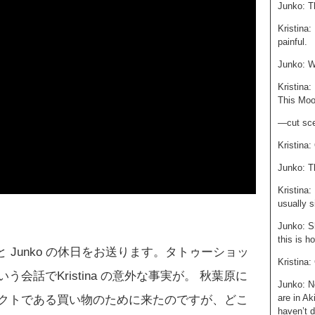
Junko: T
Kristina:
painful.
Junko: Wh
Kristina:
This Moog
—cut sc
Kristina:
Junko: Th
Kristina:
usually si
Junko: S
this is h
a と Junko の休日をお送ります。タトゥーショッ
Kristina
会話でKristina の意外な事実が。 秋葉原に
Junko: N
are in Ak
クトである買い物のために来たのですが、どこ
haven’t d