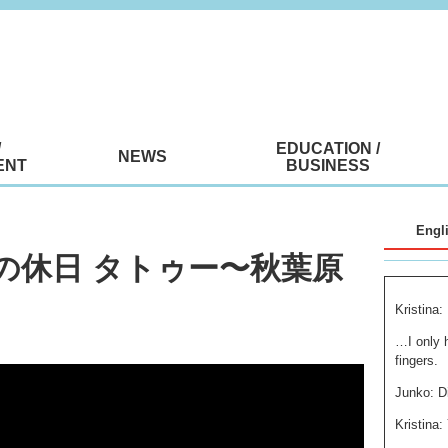
/
EDUCATION /
NEWS
ENT
BUSINESS
Engl
tina の休日 タトゥー〜秋葉原
Kristin
…I only 
fingers.
Junko: Di
Kristina