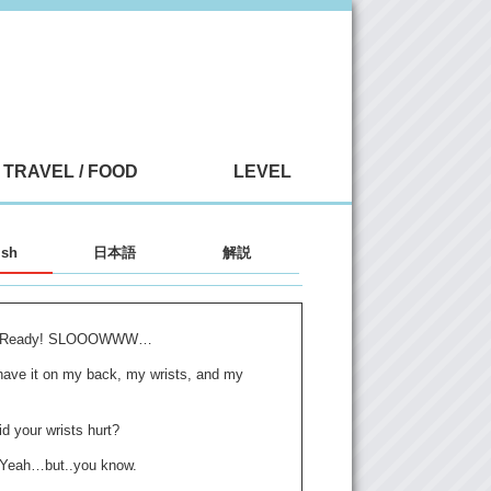
TRAVEL / FOOD
LEVEL
ish
日本語
解説
a: Ready! SLOOOWWW…
have it on my back, my wrists, and my
d your wrists hurt?
: Yeah…but..you know.