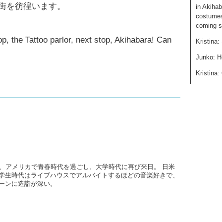
街を彷徨います。
in Akiha
costumes
coming s
op, the Tattoo parlor, next stop, Akihabara! Can
Kristina
Junko: H
Kristina
Junko:
I
underst
whether 
Kristina
Junko: O
Kristina:
Mercy” h
後、アメリカで青春時代を過ごし、大学時代に再び来日。 日米
学生時代はライブハウスでアルバイトするほどの音楽好きで、
Junko: 
ーンに造詣が深い。
Kristina
Junko: W