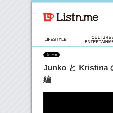
CULTURE 
LIFESTYLE
ENTERTAINM
Junko と Kris
編