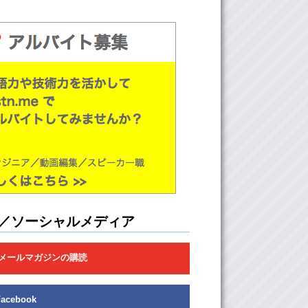
: Yeah. They had like..one costume that we
as suitable.
t..but no.
 No.
e’re not gonna settle.
: NOT TODAY.
NEVER!
 don’t know where the costume stores are.
: Yeah,
me neither.
And
Kristina doesn’t either
..and I don’t know
don’t know where to look!
／ソーシャルメディア
 I’m just too short to see things.
 GAAHHH….
メールマガジンの購読
 Should we ask for directions?
n…I don’t really want to.
Facebook