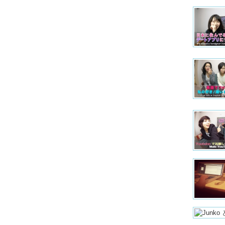
Kristina:
Junko: B
bigger c
that I’ve
Kristina:
Junko: I’
Junko: W
Kristina:
Junko: W
Kristina:
Junko: B