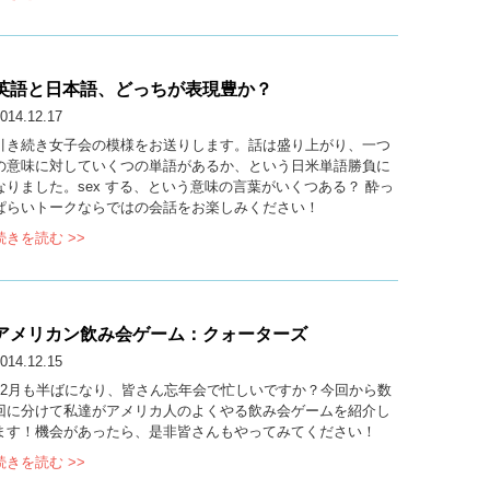
英語と日本語、どっちが表現豊か？
014.12.17
引き続き女子会の模様をお送りします。話は盛り上がり、一つ
の意味に対していくつの単語があるか、という日米単語勝負に
なりました。sex する、という意味の言葉がいくつある？ 酔っ
ぱらいトークならではの会話をお楽しみください！
続きを読む >>
アメリカン飲み会ゲーム：クォーターズ
014.12.15
12月も半ばになり、皆さん忘年会で忙しいですか？今回から数
回に分けて私達がアメリカ人のよくやる飲み会ゲームを紹介し
ます！機会があったら、是非皆さんもやってみてください！
続きを読む >>