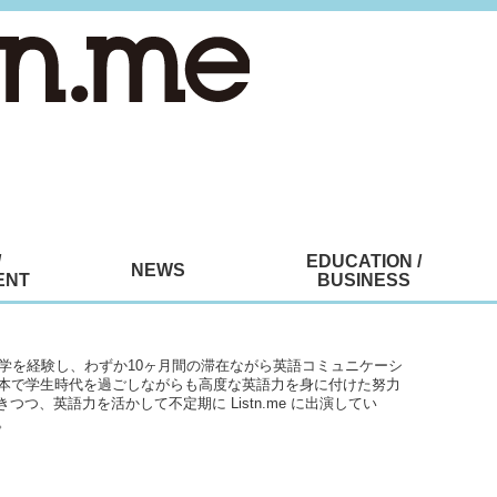
/
EDUCATION /
NEWS
ENT
BUSINESS
留学を経験し、わずか10ヶ月間の滞在ながら英語コミュニケーシ
本で学生時代を過ごしながらも高度な英語力を身に付けた努力
つつ、英語力を活かして不定期に Listn.me に出演してい
。