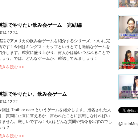
英語でやりたい飲み会ゲーム 完結編
014.12.24
英語でアメリカの飲み会ゲームを紹介するシリーズ、ついに完
結です！今回はキングス・カップというとても過酷なゲームを
紹介します。確実に盛り上がり、何人かは酔いつぶれることで
しょう。では、どんなゲームか、確認してみましょう！
続きを読む >>
英語でやりたい、飲み会ゲーム
014.12.22
今回は Truth or dare というゲームを紹介します。指名された人
は、質問に正直に答えるか、言われたことに挑戦しなければい
けません。厳しいですね！4人はどんな質問や指令を出すのでし
@Listn
ょう？
続きを読む >>