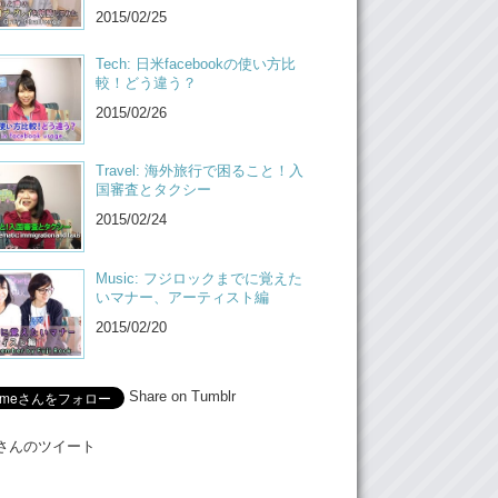
2015/02/25
Tech: 日米facebookの使い方比
較！どう違う？
2015/02/26
Travel: 海外旅行で困ること！入
国審査とタクシー
2015/02/24
Music: フジロックまでに覚えた
いマナー、アーティスト編
2015/02/20
Share on Tumblr
Meさんのツイート