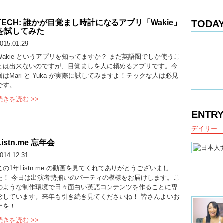
TECH: 誰かが目覚まし時計になるアプリ「Wakie」
TODAY
を試してみた
015.01.29
Wakie というアプリを知ってますか？ まだ英語圏でしか使うこ
とは出来ないのですが、目覚ましを人に頼めるアプリです。今
回はMari と Yuka が実際に試してみますよ！テックな人は必見
です。
続きを読む >>
ENTRY
デイリー
Listn.me 忘年会
014.12.31
この1年Listn.me の動画を見てくれてありがとうございまし
た！ 今日は出演者勢揃いのパーティの模様をお届けします。こ
のような制作環境で日々面白い英語コンテンツを作ることに専
念しています。来年も引き続き見てくださいね！ 皆さんよいお
年を！
続きを読む >>