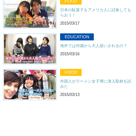
FOOD
日本の駄菓子をアメリカ人に試食しても
らおう！
2015/03/17
EDUCATION
海外では何歳から大人扱いされるの？
2015/03/16
FOOD
外国人がラーメン女子博に潜入取材を試
みた
2015/03/13