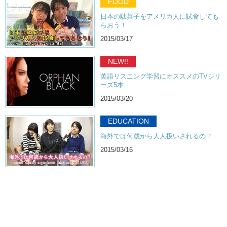
FOOD
日本の駄菓子をアメリカ人に試食しても
らおう！
2015/03/17
NEW!!
英語リスニング学習にオススメのTVシリ
ーズ5本
2015/03/20
EDUCATION
海外では何歳から大人扱いされるの？
2015/03/16