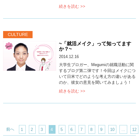
続きを読む >>
CULTURE
~「就活メイク」って知ってます
か？~
2014.12.16
大学生ブロガー、Megumiの就職活動に関
するブログ第二弾です！今回はメイクにつ
いて日米でどのような考え方の違いがある
のか、彼女の意見を聞いてみましょう！
続きを読む >>
前へ
1
2
3
4
5
6
7
8
9
10
…
12