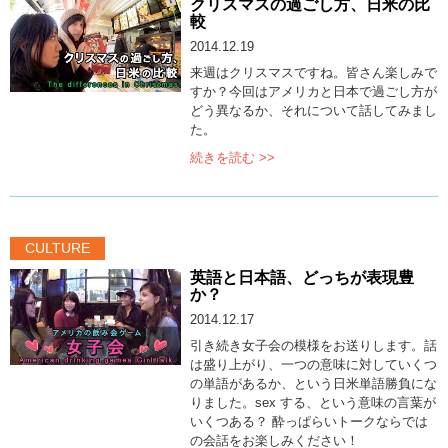
クリスマスの過ごし方、日米の比
較
2014.12.19
来週はクリスマスですね。皆さん楽しみで
すか？今回はアメリカと日本で過ごし方が
どう異なるか、それについて話してみまし
た。
続きを読む >>
CULTURE
英語と日本語、どっちが表現豊
か？
2014.12.17
引き続き女子会の模様をお送りします。話
は盛り上がり、一つの意味に対していくつ
の単語があるか、という日米単語勝負にな
りました。sex する、という意味の言葉が
いくつある？ 酔っぱらいトークならでは
の会話をお楽しみください！