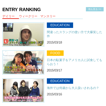
ENTRY RANKING
他も見る >>
デイリー
ウィークリー
マンスリー
EDUCATION
間違ったスラングの使い方で大爆笑した
件
2015/03/18
FOOD
日本の駄菓子をアメリカ人に試食しても
らおう！
2015/03/17
EDUCATION
海外では何歳から大人扱いされるの？
2015/03/16