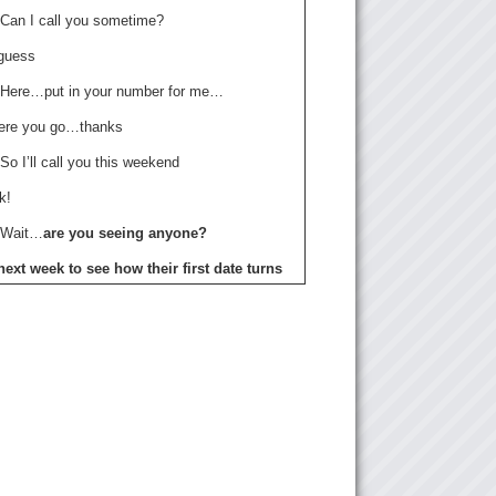
 Can I call you sometime?
 guess
 Here…put in your number for me…
ere you go…thanks
So I’ll call you this weekend
k!
 Wait…
are you seeing anyone?
next week to see how their first date turns