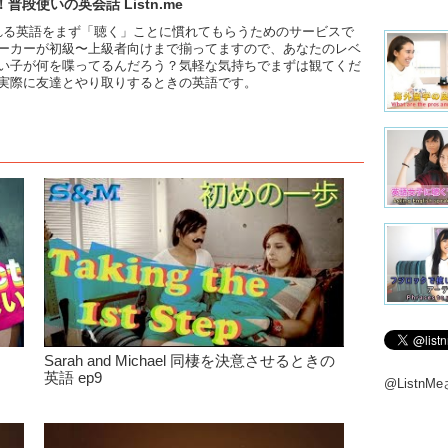
段使いの英会話 Listn.me
使われる英語をまず「聴く」ことに慣れてもらうため­のサービスで
ーカーが初級〜上級者向けま­で揃ってますので、あなたのレベ
い子が何­を喋ってるんだろう？気軽な気持ちでまずは観てくだ
は実際に友達とやり取りするときの英語です。
Sarah and Michael 同棲を決意させるときの
英語 ep9
@Listn