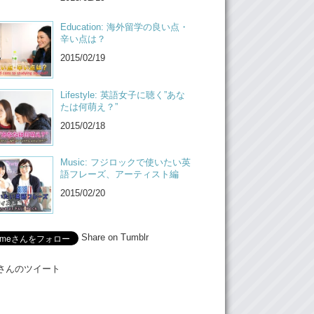
Education: 海外留学の良い点・
辛い点は？
2015/02/19
Lifestyle: 英語女子に聴く”あな
たは何萌え？”
2015/02/18
Music: フジロックで使いたい英
語フレーズ、アーティスト編
2015/02/20
Share on Tumblr
Meさんのツイート