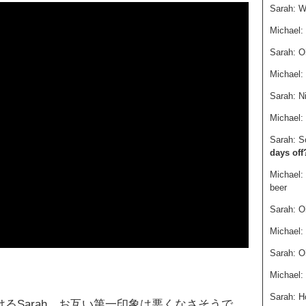
Sarah: W
Michael:
Sarah:
Michael: 
Sarah: N
Michael:
Sarah: S
days off
Michael:
beer
Sarah: O
Michael:
Sarah: O
Michael:
Sarah: 
かけるSarah。お互い第一印象は悪くなさそうで