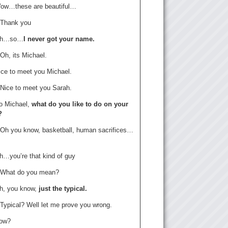
ow…these are beautiful…
 Thank you
 Oh…so…
I never got your name.
Oh, its Michael.
ice to meet you Michael.
 Nice to meet you Sarah.
o Michael,
what do you like to do on your
?
 Oh you know, basketball, human sacrifices…
h…you’re that kind of guy
 What do you mean?
h, you know,
just the typical.
 Typical? Well let me prove you wrong.
How?