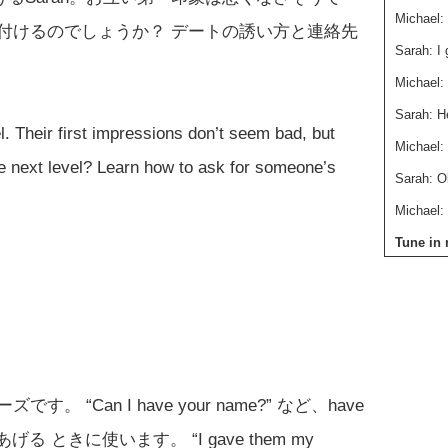
Michael:
付けるのでしょうか？ デートの誘い方と連絡先
Sarah: I
Michael:
Sarah: H
. Their first impressions don’t seem bad, but
Michael: 
the next level? Learn how to ask for someone’s
Sarah: O
Michael:
Tune in 
out.
“Can I have your name?” など、have
あげる ときに使います。 “I gave them my