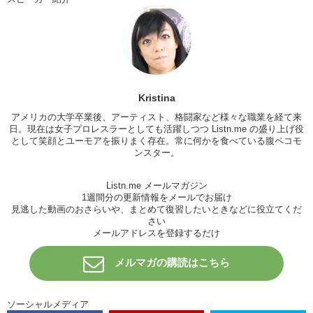
Kristina: And if you get 5 red marks, I put you in a headlock
Akiko: Oh my gosh! Oh my gosh…ok. I’ll do my best
Kristina: Ready? Let’s start. The first word is…ready…it’s…
Akiko: サラリーマン。サラ…サラ…サラリーマンand office lady…OL
Kristina
Kristina: Ok! Salary man and office lady. Do they use it in America?
アメリカの大学卒業後、アーティスト、格闘家など様々な職業を経て来
Akiko: I don’t think so.
日。現在は女子プロレスラーとしても活躍しつつ Listn.me の盛り上げ役
として笑顔とユーモアを振りまく存在。常に何かを食べている腹ペコモ
Kristina: Oh! Can you guess what we say in America?
ンスター。
Akiko: Just…just office worker.
Listn.me メールマガジン
Kristina: Pinpon!
1週間分の更新情報をメールでお届け
見逃した動画のおさらいや、まとめて復習したいときなどに役立てくだ
Akiko: やったー！
さい
メールアドレスを登録するだけ
Kristina: Yay office worker!
Akiko: フリーター、ニート…I think it’s no use in America
メルマガの購読はこちら
Kristina: Can you…do you know what we might use in America?
Akiko: Part time worker とか？
ソーシャルメディア