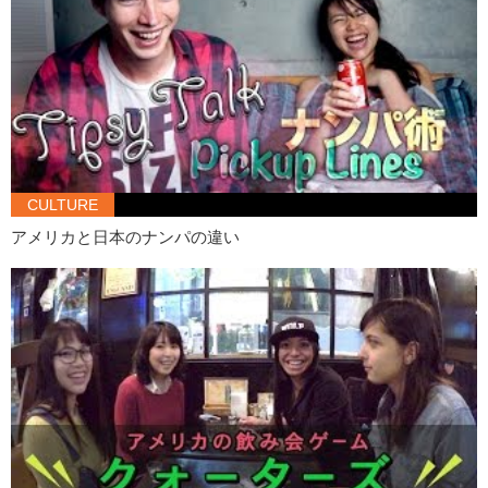
Akiko: え、初めて聞きました。
Kristina: Outlet.
Akiko: 初めて。え、outlet?
Kristina: Yes.
Akiko: へぇー
Kristina: Consent, actually means to give permission
CULTURE
Akiko: あーはいはいはい
アメリカと日本のナンパの違い
Kristina: 3, 2, 1…ahhhh!!!
Akiko: そっかそっかそっか
Kristina: Nooooo!
Akiko: Ok ok, I don’t see…
Kristina: You didn’t see it?
Akiko: レディファースト…レディファースト難しいなぁぁ…うーん…
言う！レディファーストはレディファースト
Kristina: Ok, I’ll give it to you because its ladies first.