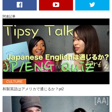
Kristina: I’ll give you that! Yes, part time worker, part time job!
Akiko: あ、これ毎日使ってるやつ。ノート、ノートパソコン。あぁ、
関連記事
これは使ってない。No. No using. あ、えっと…mobile PC
Kristina: That can be used in articles, I’ve seen that. Mobile PC
Akiko: mobile..mobile…
Kristina: So, this ons is laptop.
Akiko: あぁぁ！ラップトップ！
Kristina: Isn’t my katakana wonderful? Ready? Next word!
Akiko: コンセント
Kristina: Yes
Akiko: コンセントも…consent is consent
CULTURE
Kristina: Nope!
和製英語はアメリカで通じるか？pt2
Akiko: えー何？
Kristina: Outlet