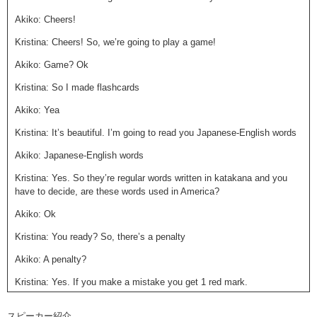
Akiko: Cheers!
Kristina: Cheers! So, we’re going to play a game!
Akiko: Game? Ok
Kristina: So I made flashcards
Akiko: Yea
Kristina: It’s beautiful. I’m going to read you Japanese-English words
Akiko: Japanese-English words
Kristina: Yes. So they’re regular words written in katakana and you
have to decide, are these words used in America?
Akiko: Ok
Kristina: You ready? So, there’s a penalty
Akiko: A penalty?
Kristina: Yes. If you make a mistake you get 1 red mark.
Akiko: 1 red mark
スピーカー紹介