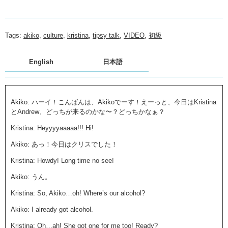
Tags:
akiko
,
culture
,
kristina
,
tipsy talk
,
VIDEO
,
初級
English
日本語
Akiko: ハーイ！こんばんは、Akikoでーす！えーっと、今日はKristina
とAndrew、どっちが来るのかな〜？どっちかなぁ？
Kristina: Heyyyyaaaaa!!! Hi!
Akiko: あっ！今日はクリスでした！
Kristina: Howdy! Long time no see!
Akiko: うん。
Kristina: So, Akiko…oh! Where’s our alcohol?
Akiko: I already got alcohol.
Kristina: Oh…ah! She got one for me too! Ready?