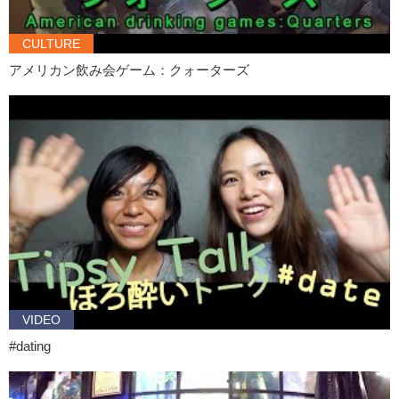
Akiko: あぁ、でも
CULTURE
Kristina: Plural, but yes yes, you’re safe
アメリカン飲み会ゲーム：クォーターズ
Akiko: safe safe. あーすごい。ちゃんと。シャープ、シャープペンシ
ル。シャーペン。シャーペン。えっと、これは違う。英語では使わな
い。メカニカル…メカニカルペンシルみたいな？
Kristina: Pinpon!
Akiko: うそー！やった！
Kristina: That was really good! Mechanical pencil! Let’s see, what
about this one?
Akiko: パーカー…私大好きな、パーカー。言わない！ノーパーカー…
フゥード…フゥード？
Kristina: Oh, you’re sooooo close
Akiko: えぇぇぇ
VIDEO
Kristina: Hoodie
#dating
Akiko: あぁ、おしい