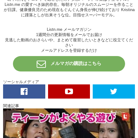
screen?
Listn.me の愛すべき妹的存在。毎朝オリジナルのスムージーを作ること
が日課。健康優良児のため現在もぐんぐん身長が伸び続けており Kristina
K: The animation?
に踵落としが出来そうな位。目指せスーパーモデル。
H: Yeah. I watched in the movie…I mean theater.. with the 3D..
Listn.me メールマガジン
K: 3D surround sound? Ohhh.
1週間分の更新情報をメールでお届け
見逃した動画のおさらいや、まとめて復習したいときなどに役立てくだ
H: It was more amazing and I could cry with only with the you know
さい
..it’s not a sad thing or sad situation but I could cry with by the
メールアドレスを登録するだけ
sounds and you know the beautiful…
メルマガの購読はこちら
K: Images?
H: Images. And yeah..I could..yeah! You cried it?
ソーシャルメディア
K: I did…
H: Oh.
K: Don’t ever tell! None of you! Um…but yeah ok! So..Thank you for
関連記事
sharing your top movies.