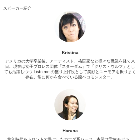
スピーカー紹介
K: YEAH! I mean you’ll learn how to describe violence very
beautifully.
H: My second one is all the Ghibli’s movies..
K: All of them combined into 1! That’s kind of cheating you know!
H: Ok so.. only choosing one movie from Ghibli is..Mononoke Hime
is..beautiful and like…you know..that..the boy..Ashitaka..
Kristina
K: Ashitaka..yeah..
アメリカの大学卒業後、アーティスト、格闘家など様々な職業を経て来
日。現在は女子プロレス団体「
スターダム
」で「
クリス・ウルフ
」とし
H: He’s so handsome…and I love the story and…yeah…
ても活躍しつつ Listn.me の盛り上げ役として笑顔とユーモアを振りまく
存在。常に何かを食べている腹ペコモンスター。
K: Your number one movie!
Bring it in!
H: It’s
Frozen
from Disney.
K: Aw!! She’s so cute!
H: I love it!
K: So tell us why!
H: I love..
Tangled
so I was really interested in
Haruna
Frozen
. It’s so beautiful
from the sound and the like..you know..like the pictures..? I mean the
幼年時代をトロントで過ごしたカナダ系ハーフ。本業は学生モデル。