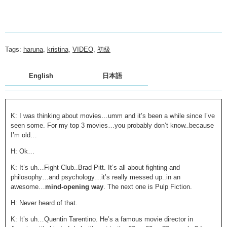
Tags:
haruna
,
kristina
,
VIDEO
,
初級
English
日本語
K: I was thinking about movies…umm and it’s been a while since I’ve
seen some. For my top 3 movies…you probably don’t know..because
I’m old…
H: Ok…
K: It’s uh…Fight Club..Brad Pitt. It’s all about fighting and
philosophy…and psychology…it’s really messed up..in an
awesome…
mind-opening way
. The next one is Pulp Fiction.
H: Never heard of that.
K: It’s uh…Quentin Tarentino. He’s a famous movie director in