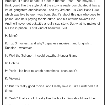
America..it’s kind of dark..it’s set in the 60s…60s ..70s maybe? I
think you’d like the style. And the story is really complicated it has a
lot of..gangsters and violence…and my 3
rd
one…is Cool Hand Luke…
which was like before I was born. But it’s about this guy who goes to
prison..and he’s paying for his crime..and his attitude towards life.
And he’ll never get out…it’s a really sad story. But what he makes of
his life in prison..is still kind of beautiful. SO!
H: Mine?
K: Top 3 movies…and why? Japanese movies…and English…
Russian…whatever.
H: Well the 3
rd
one…it could be…the..Hunger Game.
K: Gotcha.
H: Yeah…it’s hard to watch sometimes..because it’s..
K: Violent?
H: But it’s really good movie..and I really love it. Like I watched it 3
times.
K: Yeah? That’s cool. I really like the books. You should read them!
H: For the study?