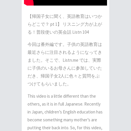
【帰国子女に聞く、英語教育はいつか
らどこで？ pt 1】 リスニング力が上が
る！普段使いの英会話 Listn 104
今回は番外編です。子供の英語教育は
最近さらに注目されるようになってき
ました。そこで、Listn.me では、実際
に子供のいるお母さんに参加していた
だき、帰国子女2人に色々と質問をぶ
つけてもらいました。
This video is a little different than the
others, as it is in full Japanese. Recently
in Japan, children’s English education has
become something many mother’s are
putting their back into. So, for this video,