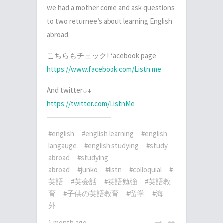
we had a mother come and ask questions
to two returnee’s about learning English
abroad.
こちらもチェック! facebook page
https://www.facebook.com/Listn.me
And twitter↓↓
https://twitter.com/ListnMe
#english
#english learning
#english
langauge
#english studying
#study
abroad
#studying
abroad
#junko
#listn
#colloquial
#
英語
#英会話
#英語勉強
#英語教
育
#子供の英語教育
#留学
#海
外
1 month ago