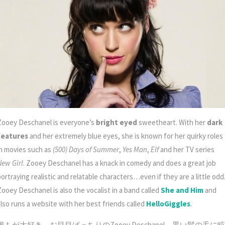
Zooey Deschanel is everyone’s
bright eyed
sweetheart. With her
dark
features
and her extremely blue eyes, she is known for her quirky roles
in movies such as
(500) Days of Summer
,
Yes Man
,
Elf
and her TV series
New Girl
. Zooey Deschanel has a knack in comedy and does a great job
ortraying realistic and relatable characters…even if they are a little odd
Zooey Deschanel is also the vocalist in a band called
She and Him
and
also runs a website with her best friends called
HelloGiggles
.
誰もが大好き、お目目ぱっちりのZooey Deschanel。黒い髪の毛に眩