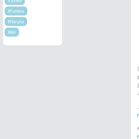
#Junko
#Fumino
#Haruna
#Airi