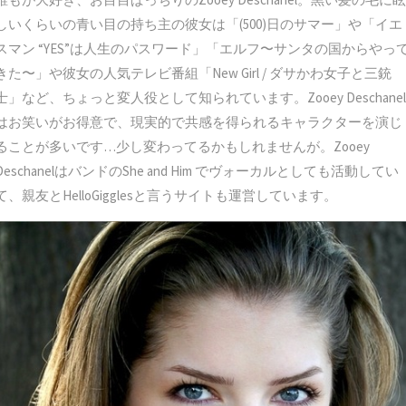
しいくらいの青い目の持ち主の彼女は「(500)日のサマー」や「イエ
スマン “YES”は人生のパスワード」「エルフ〜サンタの国からやっ
きた〜」や彼女の人気テレビ番組「New Girl / ダサかわ女子と三銃
士」など、ちょっと変人役として知られています。Zooey Deschanel
はお笑いがお得意で、現実的で共感を得られるキャラクターを演じ
ることが多いです…少し変わってるかもしれませんが。Zooey
DeschanelはバンドのShe and Him でヴォーカルとしても活動してい
て、親友とHelloGigglesと言うサイトも運営しています。