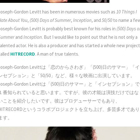
Joseph-Gordon Levitt has been in numerous movies such as
10 Things I
Hate About You
,
(500) Days of Summer
,
Inception
, and
50/50
to name a few
Joseph-Gordon Levitt is probably best known for his roles in
(500) Days o
Summer
and
Inception
. But I would like to point out that he is not only a
talented actor. He is also a producer and has started a whole new project
called
HITRECORD
. A man of true talents.
Joseph-Gordon Levittは「恋のからさわぎ」「(500)日のサマー」「イ
ンセプション」と「50/50」など、様々な映画に出演しています。
Joseph-Gordon Levittは「(500)日のサマー」と「インセプション」で
１番知られていると思います。ですが、彼の才能は演技だけではな
いことを紹介したいです。彼はプロデューサーでもあり、
HITRECORDというコラボプロジェクトを立ち上げ、多芸多才であり
ます。