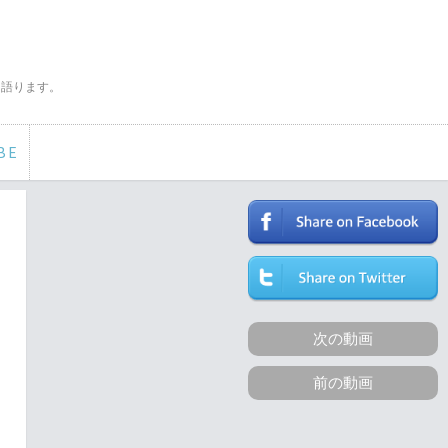
く語ります。
BE
次の動画
前の動画