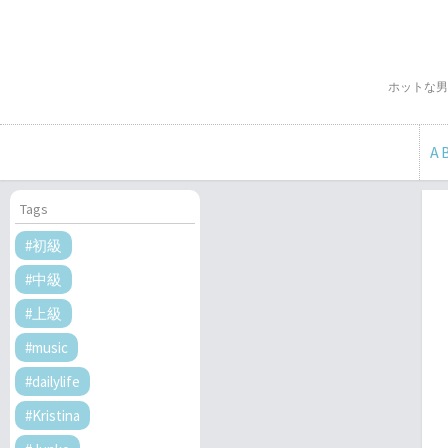
ホットな男
A
Tags
#初級
#中級
#上級
#music
#dailylife
#Kristina